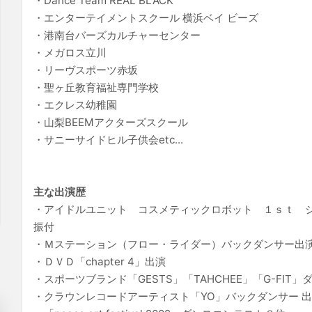
・Dance Team REAL BLACK
・エンターテイメントスクール 横浜ベイ ビーズ
・港南台バーズカルチャーセンター
・メガロス立川
・リーヴスポーツ赤坂
・聖ヶ丘教育福祉専門学校
・エクレス幼稚園
・山梨BEEMアクターズスクール
・サニーサイドヒル子供会etc...
主な出演歴
・アイドルユニット コスメティックロボット １ｓｔ シ
振付
・Ｍステーション（フロー・ライダー）バックダンサー出
・ＤＶＤ「chapter 4」出演
・スポーツブランド「GESTS」「TAHCHEE」「G-FI
・クラウンレコードアーティスト「YO」バックダンサー 