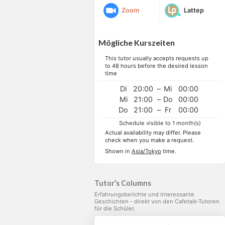
Zoom
Lattep
Mögliche Kurszeiten
This tutor usually accepts requests up
to 48 hours before the desired lesson
time
Di
20:00
–
Mi
00:00
Mi
21:00
–
Do
00:00
Do
21:00
–
Fr
00:00
Schedule visible to 1 month(s)
Actual availability may differ. Please
check when you make a request.
Shown in
Asia/Tokyo
time.
Tutor’s Columns
Erfahrungsberichte und interessante
Geschichten - direkt von den Cafetalk-Tutoren
für die Schüler.