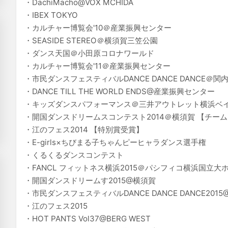
・DachiMacho@VOX MCHIDA
・IBEX TOKYO
・カルチャー博覧会'10＠産業振興センター
・SEASIDE STEREO＠横須賀三笠公園
・ダンス天国＠小田原コロナワールド
・カルチャー博覧会'11＠産業振興センター
・市民ダンスフェスティバルDANCE DANCE DANCE＠関
・DANCE TILL THE WORLD ENDS@産業振興センター
・キッズダンスパフォーマンス＠三井アウトレット横浜ベ
・開国ダンスドリームスコンテスト2014＠横須賀 【チー
・江のフェス2014 【特別賞受賞】
・E-girls×ちびまる子ちゃんピーヒャラダンス選手権
・くるくるダンスコンテスト
・FANCL フィットネス横浜2015＠パシフィコ横浜国立大
・開国ダンスドリームす2015@横須賀
・市民ダンスフェスティバルDANCE DANCE DANCE201
・江のフェス2015
・HOT PANTS Vol37@BERG WEST