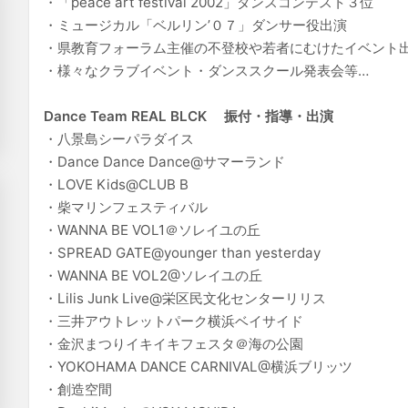
・「peace art festival 2002」ダンスコンテスト３位
・ミュージカル「ベルリン’０７」ダンサー役出演
・県教育フォーラム主催の不登校や若者にむけたイベント
・様々なクラブイベント・ダンススクール発表会等…
Dance Team REAL BLCK 振付・指導・出演
・八景島シーパラダイス
・Dance Dance Dance@サマーランド
・LOVE Kids@CLUB B
・柴マリンフェスティバル
・WANNA BE VOL1＠ソレイユの丘
・SPREAD GATE@younger than yesterday
・WANNA BE VOL2@ソレイユの丘
・Lilis Junk Live@栄区民文化センターリリス
・三井アウトレットパーク横浜ベイサイド
・金沢まつりイキイキフェスタ＠海の公園
・YOKOHAMA DANCE CARNIVAL@横浜ブリッツ
・創造空間