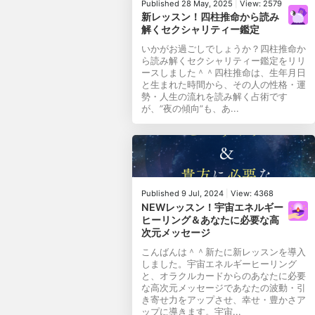
Published 28 May, 2025
|
View: 2579
新レッスン！四柱推命から読み
解くセクシャリティー鑑定
いかがお過ごしでしょうか？四柱推命か
ら読み解くセクシャリティー鑑定をリリ
ースしました＾＾四柱推命は、生年月日
と生まれた時間から、その人の性格・運
勢・人生の流れを読み解く占術です
が、”夜の傾向”も、あ...
Published 9 Jul, 2024
|
View: 4368
NEWレッスン！宇宙エネルギー
ヒーリング＆あなたに必要な高
次元メッセージ
こんばんは＾＾新たに新レッスンを導入
しました。宇宙エネルギーヒーリング
と、オラクルカードからのあなたに必要
な高次元メッセージであなたの波動・引
き寄せ力をアップさせ、幸せ・豊かさア
ップに導きます。宇宙...