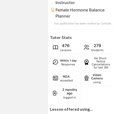
Instructor
Female Hormone Balance
Planner
This qualification has been verified by Cafetalk.
Tutor Stats
476
279
Lessons
Students
No Short-
Within 1 day
Notice
Response
Cancellations
for last 3M
Video
NDA
Camera
accepted
using
2 months
ago
logged in
Lesson offered using...