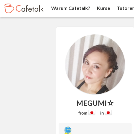
Warum Cafetalk?
Kurse
Tutore
MEGUMI☆
from
in