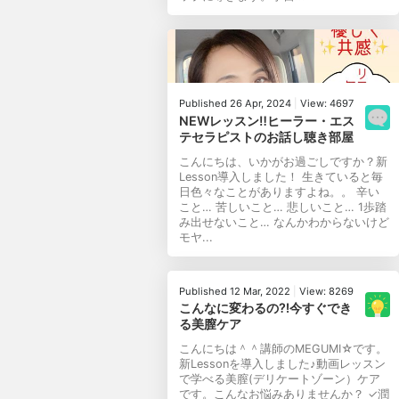
Published 26 Apr, 2024
|
View: 4697
NEWレッスン‼ヒーラー・エス
テセラピストのお話し聴き部屋
こんにちは、いかがお過ごしですか？新
Lesson導入しました！ 生きていると毎
日色々なことがありますよね。。 辛い
こと… 苦しいこと… 悲しいこと… 1歩踏
み出せないこと… なんかわからないけど
モヤ...
Published 12 Mar, 2022
|
View: 8269
こんなに変わるの⁈今すぐでき
る美膣ケア
こんにちは＾＾講師のMEGUMI☆です。
新Lessonを導入しました♪動画レッスン
で学べる美膣(デリケートゾーン）ケア
です。こんなお悩みありませんか？ ✓潤