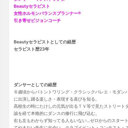
Beautyセラピスト
女性ホルモンバランスプランナー®
引き寄せビジョンコーチ
Beautyセラピストとしての経歴
セラピスト歴23年
ダンサーとしての経歴
６歳頃からバトントワリング・クラシックバレエ・モダン
に出演し踊る楽しさ・表現する喜びを知る。
高校生の時にたけしの元気が出るＴＶ等で見たストリート
諭を経て本格的にダンスの修行に飛び込む。
右も左もわからず知ってる人もいない…ゼロからのスター
てやまない先生に出会い、クラブイベント・コンテスト・