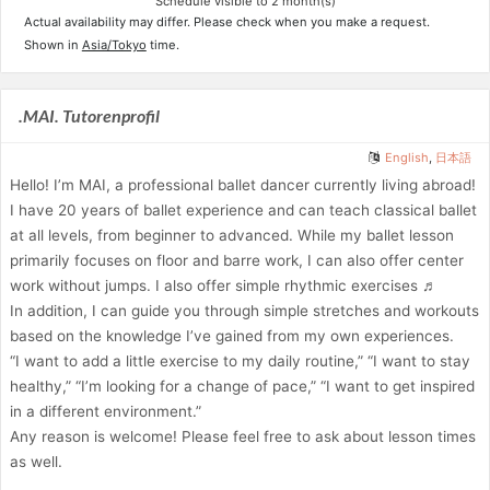
Schedule visible to 2 month(s)
Actual availability may differ. Please check when you make a request.
Shown in
Asia/Tokyo
time.
.MAI. Tutorenprofil
English
,
日本語
Hello! I’m MAI, a professional ballet dancer currently living abroad!
I have 20 years of ballet experience and can teach classical ballet
at all levels, from beginner to advanced. While my ballet lesson
primarily focuses on floor and barre work, I can also offer center
work without jumps. I also offer simple rhythmic exercises ♬
In addition, I can guide you through simple stretches and workouts
based on the knowledge I’ve gained from my own experiences.
“I want to add a little exercise to my daily routine,” “I want to stay
healthy,” “I’m looking for a change of pace,” “I want to get inspired
in a different environment.”
Any reason is welcome! Please feel free to ask about lesson times
as well.