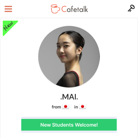
.MAI.
from
in
New Students Welcome!