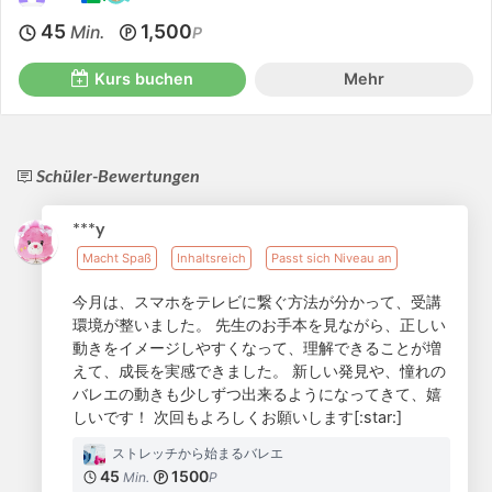
45
1,500
Min.
P
Kurs buchen
Mehr
Schüler-Bewertungen
***y
Macht Spaß
Inhaltsreich
Passt sich Niveau an
今月は、スマホをテレビに繋ぐ方法が分かって、受講
環境が整いました。 先生のお手本を見ながら、正しい
動きをイメージしやすくなって、理解できることが増
えて、成長を実感できました。 新しい発見や、憧れの
バレエの動きも少しずつ出来るようになってきて、嬉
しいです！ 次回もよろしくお願いします[:star:]︎
ストレッチから始まるバレエ
45
1500
Min.
P