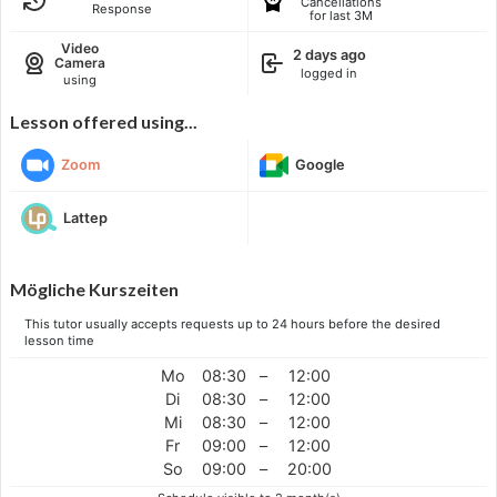
Cancellations
Response
for last 3M
Video
2 days ago
Camera
logged in
using
Lesson offered using...
Zoom
Google
Lattep
Mögliche Kurszeiten
This tutor usually accepts requests up to 24 hours before the desired
lesson time
Mo
08:30
–
12:00
Di
08:30
–
12:00
Mi
08:30
–
12:00
Fr
09:00
–
12:00
So
09:00
–
20:00