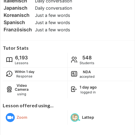
Italienisch
Daily conversation
Japanisch
Daily conversation
Koreanisch
Just a few words
Spanisch
Just a few words
Französisch
Just a few words
Tutor Stats
6,193
548
Lessons
Students
NDA
Within 1 day
Response
accepted
Video
1 day ago
Camera
logged in
using
Lesson offered using...
Zoom
Lattep