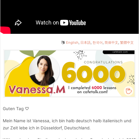
English
,
日本語
,
한국어
,
简体中文
,
繁體中文
Guten Tag ♡
Mein Name ist Vanessa, ich bin halb deutsch halb italienisch und
zur Zeit lebe ich in Düsseldorf, Deutschland.