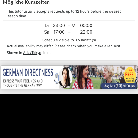
Mögliche Kurszeiten
This tutor usually accepts requests up to 12 hours before the desired
lesson time
Di
23:00
–
Mi
00:00
Sa
17:00
–
22:00
Schedule visible to 0.5 month(s)
Actual availability may differ. Please check when you make a request.
Shown in
Asia/Tokyo
time.