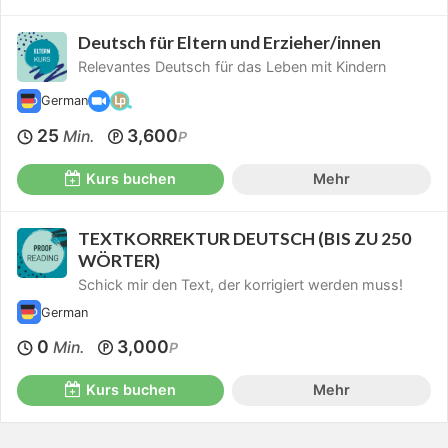
Deutsch für Eltern und Erzieher/innen
Relevantes Deutsch für das Leben mit Kindern
German
25
3,600
Min.
P
Kurs buchen
Mehr
TEXTKORREKTUR DEUTSCH (BIS ZU 250
WÖRTER)
Schick mir den Text, der korrigiert werden muss!
German
0
3,000
Min.
P
Kurs buchen
Mehr