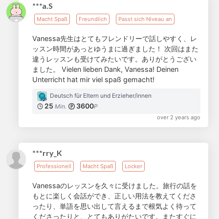
***a.S
Macht Spaß
Freundlich
Passt sich Niveau an
Vanessa先生はとてもフレンドリーで話しやすく、レ
ッスン時間があっとゆうまに過ぎました！ 次回はまた
違うレッスンも受けてみたいです。ありがとうござい
ました。 Vielen lieben Dank, Vanessa! Deinen
Unterricht hat mir viel spaß gemacht!
Deutsch für Eltern und Erzieher/innen
25
3600
Min.
P
over 2 years ago
***rry_K
Professionell
Macht Spaß
Locker
Vanessaのレッスンを久々に受けました。旅行の話を
もとに楽しく会話ができ、正しい用法を教えてくださ
ったり、単語を思い出して言えるまで根気よく待って
くださったりと、とてもありがたいです。またすぐに