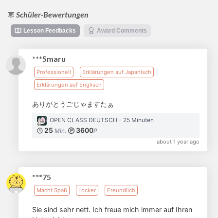
Schüler-Bewertungen
Lesson Feedbacks
Award Comments
***5maru
Professionell
Erklärungen auf Japanisch
Erklärungen auf Englisch
ありがとうごじゃますたぁ
OPEN CLASS DEUTSCH - 25 Minuten
25
3600
Min.
P
about 1 year ago
***75
Macht Spaß
Locker
Freundlich
Sie sind sehr nett. Ich freue mich immer auf Ihren