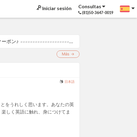
Consultas
Iniciar sesión
(81)50-3647-0019
クーポン♪
============================ クーポン名: 夏だ！クーポン♪ コード: e1015427 割引率: 25% 適用レッスン: レッスンパックを除く全てのレッスン 対象受講期...
Más →
日本語
きることをうれしく思います。あなたの英
。楽しく英語に触れ、身につけてま