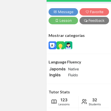
Message
Favorite
Lesson
Feedback
Mostrar categorías
Language Fluency
Japonés
Native
Inglés
Fluido
Tutor Stats
123
32
Lessons
Students