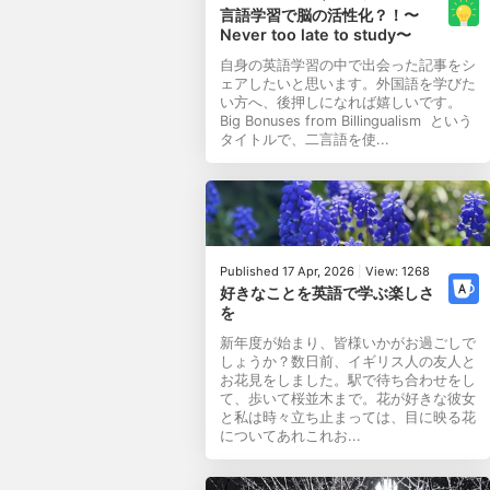
言語学習で脳の活性化？！〜
Never too late to study〜
自身の英語学習の中で出会った記事をシ
ェアしたいと思います。外国語を学びた
い方へ、後押しになれば嬉しいです。
Big Bonuses from Billingualism という
タイトルで、二言語を使...
Published 17 Apr, 2026
|
View: 1268
好きなことを英語で学ぶ楽しさ
を
新年度が始まり、皆様いかがお過ごしで
しょうか？数日前、イギリス人の友人と
お花見をしました。駅で待ち合わせをし
て、歩いて桜並木まで。花が好きな彼女
と私は時々立ち止まっては、目に映る花
についてあれこれお...