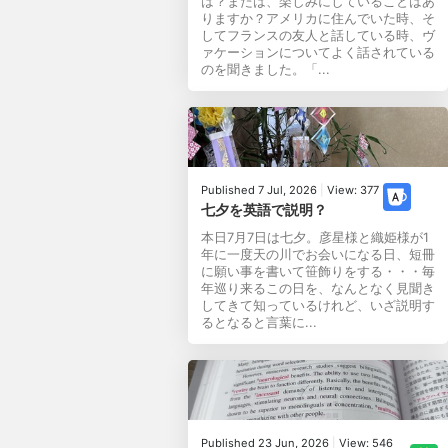
は？または、楽しみにしていることはあ
りますか？アメリカに住んでいた時、そ
してフランスの友人と話している時、ヴ
ァケーションについてよく話されている
のを聞きました。「...
Published 7 Jul, 2026
|
View: 377
七夕を英語で説明？
本日7月7日は七夕。彦星様と織姫様が1
年に一度天の川でお会いになる日、短冊
に願い事を書いて笹飾りをする・・・毎
年巡り来るこの日を、なんとなく見聞き
してきて知っているけれど、いざ説明す
るとなると言葉に...
Published 23 Jun, 2026
|
View: 546