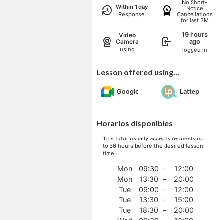
No Short-
Within 1 day
Notice
Response
Cancellations
for last 3M
19 hours
Video
Camera
ago
using
logged in
Lesson offered using...
Google
Lattep
Horarios disponibles
This tutor usually accepts requests up
to 36 hours before the desired lesson
time
Mon
09:30
–
12:00
Mon
13:30
–
20:00
Tue
09:00
–
12:00
Tue
13:30
–
15:00
Tue
18:30
–
20:00