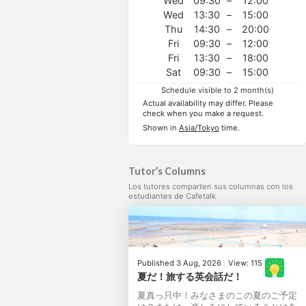
Wed
09:30
–
12:00
Wed
13:30
–
15:00
Thu
14:30
–
20:00
Fri
09:30
–
12:00
Fri
13:30
–
18:00
Sat
09:30
–
15:00
Schedule visible to 2 month(s)
Actual availability may differ. Please
check when you make a request.
Shown in
Asia/Tokyo
time.
Tutor’s Columns
Los tutores comparten sus columnas con los
estudiantes de Cafetalk
Published 3 Aug, 2026
|
View: 115
夏だ！旅する英会話だ！
夏真っ只中！みなさまのこの夏のご予定