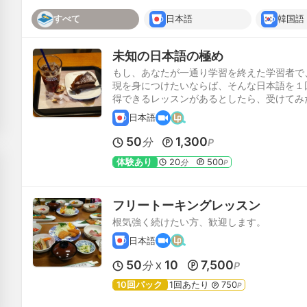
すべて
日本語
韓国語
未知の日本語の極め
もし、あなたが一通り学習を終えた学習者で
現を身につけたいならば、そんな日本語を１
得できるレッスンがあるとしたら、受けてみ
日本語
50
1,300
分
P
体験あり
20
500
分
P
フリートーキングレッスン
根気強く続けたい方、歓迎します。
日本語
50
10
7,500
分
P
X
10回パック
1回あたり
750
P