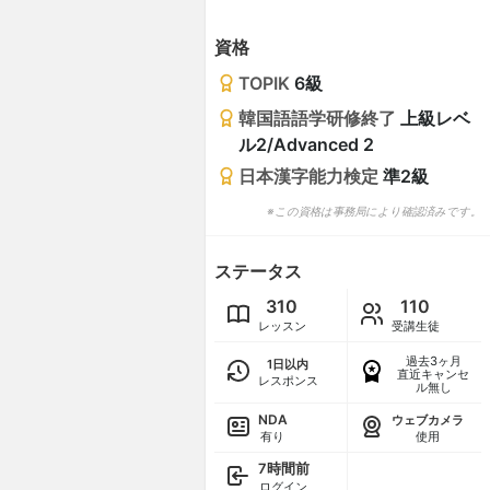
資格
TOPIK
6級
韓国語語学研修終了
上級レベ
ル2/Advanced 2
日本漢字能力検定
準2級
※この資格は事務局により確認済みです。
ステータス
310
110
レッスン
受講生徒
過去3ヶ月
1日以内
直近キャンセ
レスポンス
ル無し
NDA
ウェブカメラ
有り
使用
7時間前
ログイン