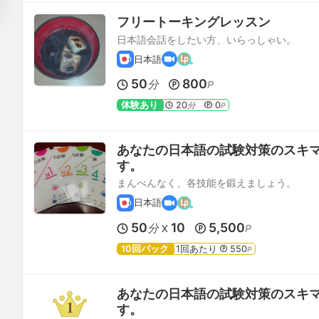
フリートーキングレッスン
日本語会話をしたい方、いらっしゃい。
日本語
50
800
分
P
体験あり
20
0
分
P
あなたの日本語の試験対策のスキ
す。
まんべんなく、各技能を鍛えましょう。
日本語
50
10
5,500
分
P
X
10回パック
1回あたり
550
P
あなたの日本語の試験対策のスキ
す。