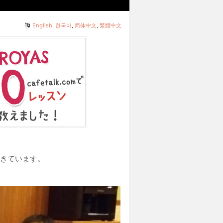
English
,
한국어
,
简体中文
,
繁體中文
てきています。