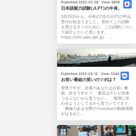
Published 2022-03-28
|
View: 6809
日本語能力試験(JLPT)の中身。
3月25日から、今年の7月のJLPTの申込
受付が始まりました。 初めてこの試験
を受ける方々のために、この試験につい
て紹介したいと思います。
https://info.jees-jlpt.jp/ ...
Published 2022-03-12
|
View: 5544
お笑い番組の笑いのツボは？
突然ですが、読者のあなたはお笑い番
組、好きですか？ 「最近はテレビ自体
つまんないから見てない」 「無理に笑
わせようとしてるから見ていてイタイ」
「興味のある分野のYoutuberの動画視聴
がはるかに...