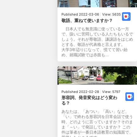
Published 2022-03-06
|
View: 5635
敬語、重ねて使いますか？
日本人でも無意識に使っている一方
で、扱いに苦悶している人たちもいるで
しょう。それが尊敬語、謙譲語をはじめ
とする、敬語が代表格と言えます。
大学3年辺りになって、慌てて習い始
め、就職試験では赤面も...
Published 2022-02-28
|
View: 5797
形容詞、発音変化はどう変わ
る？
あなたは、「あつい」「高い」など、
「い」で終わる形容詞を日常会話で使う
時、どのように言っていますか？そのま
ま「～い」で発話していますか？ この
件は筆者が一番日本語教育の知識面で、