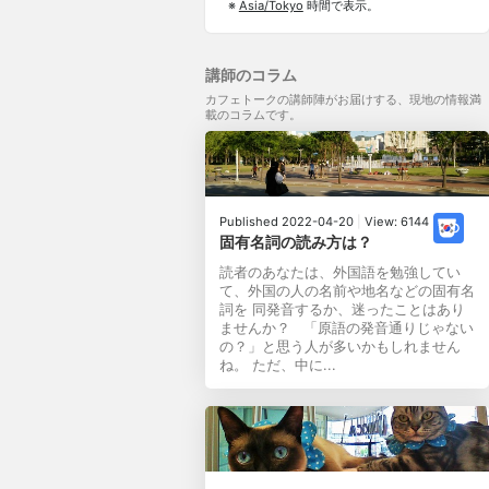
※
Asia/Tokyo
時間で表示。
講師のコラム
カフェトークの講師陣がお届けする、現地の情報満
載のコラムです。
Published 2022-04-20
|
View: 6144
固有名詞の読み方は？
読者のあなたは、外国語を勉強してい
て、外国の人の名前や地名などの固有名
詞を 同発音するか、迷ったことはあり
ませんか？ 「原語の発音通りじゃない
の？」と思う人が多いかもしれません
ね。 ただ、中に...