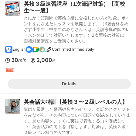
英検３級速習講座（1次筆記対策）【高校
生〜一般】
とにかく短期間で英検３級に合格したい方が対象。ポイ
ントをおさえたレッスンを展開します。（3級合格をめ
ざす小学生・中学生のみなさんへは、英語家庭教師のレ
ッスンのほうで対応いたします。）2次面接の対策は、
面接対策講座をご受講ください。
English
Confirmed Immediately
30
2,000
min
P
Details
英会話大特訓【英検３〜２級レベルの人】
講師が厳選した動画や音声のセリフ、会話のスクリプト
をみながら、その内容について口頭でQ&Aをしていきま
す。見た内容を、すぐに英語で表現する力を養成しつ
つ、英会話力の向上を目指します。対象は、英検３級～
２級レベル相当の人です。