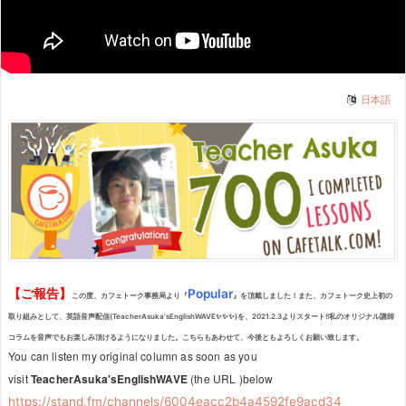
日本語
【ご報告】
Popular
この度、カフェトーク事務局より『
』を頂戴しました！また、カフェトーク史上初の
取り組みとして、英語音声配信(TeacherAsuka'sEnglishWAVE✨✨✨)を、2021.2.3よりスタート!!私のオリジナル講師
コラムを音声でもお楽しみ頂けるようになりました。こちらもあわせて、今後ともよろしくお願い致します。
You can listen my original column as soon as you
visit
TeacherAsuka'sEnglishWAVE
(the URL )below
https://stand.fm/channels/6004eacc2b4a4592fe9acd34