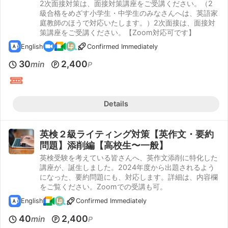
2次面接対策は、面接対策講座をご受講ください。（2
級合格をめざす小学生・中学生のみなさんへは、英語家
庭教師のほうで対応いたします。）2次面接は、面接対
策講座をご受講ください。【Zoom対応可です】
English
Confirmed Immediately
30
2,400
min
P
Details
英検２級ライティング対策【英作文・要約
問題】添削編【高校生〜一般】
英検受験を考えている皆さんへ、英作文添削に特化した
講座が、誕生しました。2024年度から出題されるよう
になった、要約問題にも、対応します。詳細は、内容欄
をご覧ください。Zoomでの受講も可。
English
Confirmed Immediately
40
2,400
min
P