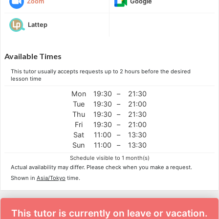
Zoom
Google
Lattep
Available Times
This tutor usually accepts requests up to 2 hours before the desired
lesson time
Mon
19:30
–
21:30
Tue
19:30
–
21:00
Thu
19:30
–
21:30
Fri
19:30
–
21:00
Sat
11:00
–
13:30
Sun
11:00
–
13:30
Schedule visible to 1 month(s)
Actual availability may differ. Please check when you make a request.
Shown in
Asia/Tokyo
time.
This tutor is currently on leave or vacation.