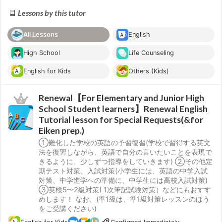
Lessons by this tutor
All Lessons
English
High School
Life Counseling
English for Kids
Others (Kids)
Renewal【For Elementary and Junior High
School Student learners】Renewal English
Tutorial lesson for Special Requests(&for
Eiken prep.)
①難化した学校の英語の予習復習(学校で習得する英文
法を復習しながら、英語で自分の言いたいことを表現で
きるように、少しずつ指導をしていきます) ②その他定
期テスト対策、入試対策(小学生には、英語の中学入試
対策、中学進学への準備に、中学生には高校入試対策)
③英検5〜2級対策( 1次筆記試験対策）などにもおすす
めします！ なお、(準1級は、準1級対策レッスンのほう
をご受講ください)