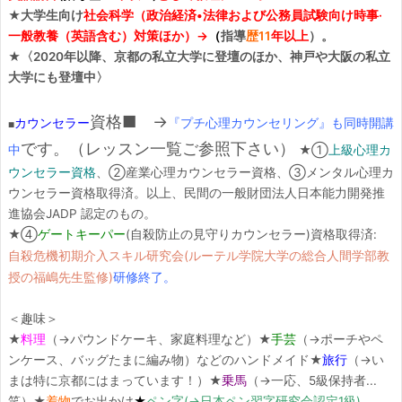
★大学生向け
社会科学（政治経済•法律および公務員試験向け時事·
一般教養（英語含む）対策ほか）→
（
指導
歴11
年以上
）。
★〈2020年以降、京都の私立大学に登壇のほか、神戸や大阪の私立
大学にも登壇中〉
資格■ →
カウンセラー
『プチ心理カウンセリング』も同時開講
■
です。（レッスン一覧ご参照下さい）
中
★①
上級心理カ
ウンセラー資格
、②産業心理カウンセラー資格、③メンタル心理カ
ウンセラー資格取得済。以上、民間の一般財団法人日本能力開発推
進協会JADP 認定のもの。
★④
ゲートキーパー
(自殺防止の見守りカウンセラー)資格取得済:
自殺危機初期介入スキル研究会(ルーテル学院大学の総合人間学部教
授の福嶋先生監修)
研修終了。
＜趣味＞
★
料理
（→パウンドケーキ、家庭料理など）★
手芸
（→ポーチやペ
ンケース、バッグたまに編み物）などのハンドメイド★
旅行
（→い
まは特に京都にはまっています！）★
乗馬
（→一応、5級保持者...
笑）★
着物
でお出かけ
★
ペン字(→日本ペン習字研究会認定1級)