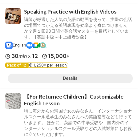
Speaking Practice with English Videos
講師が厳選した人気の英語の動画を使って、実際の会話
の場面でつかえる英語表現を効率よく身につけません
か？週１回90日間で英会話マスターを目標としていま
す。【英語中級～中上級者対象】
English
30
12
15,000
min
P
X
Pack of 12
1,250
per lesson
P
Details
【For Returnee Children】Customizable
English Lesson
特に海外からの帰国子女のみなさん、インターナショナ
ルスクール通学生のみなさんへの英語指導なども行って
いきます。 ほかに、英語での中学受験や、国内外のイ
ンターナショナルスクール受験などの入試対策にもお役
に立ていただけます。