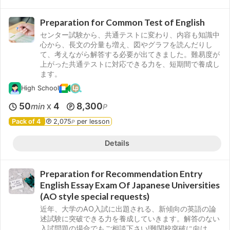
Preparation for Common Test of English
センター試験から、共通テストに変わり、内容も知識中
心から、長文の分量も増え、図やグラフを読んだりし
て、考えながら解答する必要が出てきました。難易度が
上がった共通テストに対応できる力を、短期間で養成し
ます。
High School
50
4
8,300
min
P
X
Pack of 4
2,075
per lesson
P
Details
Preparation for Recommendation Entry
English Essay Exam Of Japanese Universities
(AO style special requests)
近年、大学のAO入試に出題される、新傾向の英語の論
述試験に突破できる力を養成していきます。解答のない
入試問題の場合でもご相談下さい!難関校突破に向け