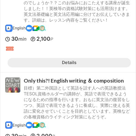
のでしょうか？？このお悩みにおこたえする講座が誕生
しました！！英検等の資格試験対策にも活用頂けます。
英文法基礎編と英文法応用編に分けてお伝えしていきま
す。詳細は、レッスン内容をご覧ください！
English
30
2,100
min
P
Details
Only this?! English writing ＆ composition
目標）第二外国語として英語を話す人への英語教授法
TESOL資格ホルダーの講師が、英語で表現できるよう
になるための指導を行います。おもに英文法の復習をし
つつ、英語で表現できるように養成し、実際に使える英
語に変化させていくことを目的としています。英検など
の各種資格のライティング対策にもどうぞ。
English
30
2,000