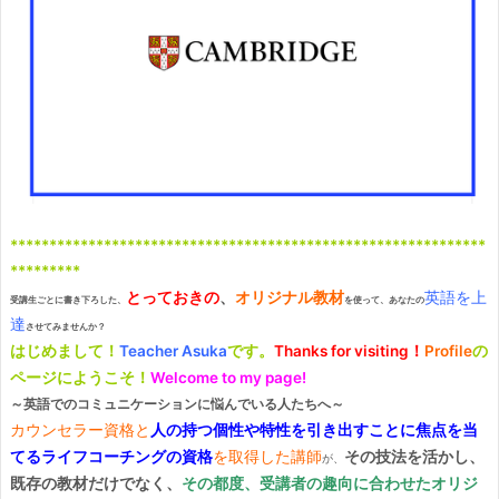
*************************************************************
*********
、
とっておきの
オリジナル教材
英語を上
受講生ごとに書き下ろした、
を使って、あなたの
達
させてみませんか？
はじめまして！
です。
の
Teacher Asuka
Thanks for visiting！
Profile
ページにようこそ！
Welcome to my page!
～英語でのコミュニケーションに悩んでいる人たちへ～
カウンセラー資格と
人の持つ個性や特性を引き出すことに焦点を当
を取得
した講師
その技法を活かし、
てる
ライフ
コーチングの資格
が、
既存の教材だけでなく、
その都度、受講者の趣向に合わせたオリジ