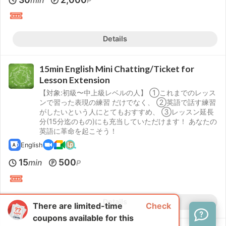
min
P
Details
15min English Mini Chatting/Ticket for
Lesson Extension
【対象:初級〜中上級レベルの人】 ①これまでのレッス
ンで習った表現の練習 だけでなく、 ②英語で話す練習
がしたいという人にとてもおすすめ、 ③レッスン延長
分(15分迄のもの)にも充当していただけます！ あなたの
英語に革命を起こそう！
English
15
500
min
P
Details
There are limited-time
Check
coupons available for this