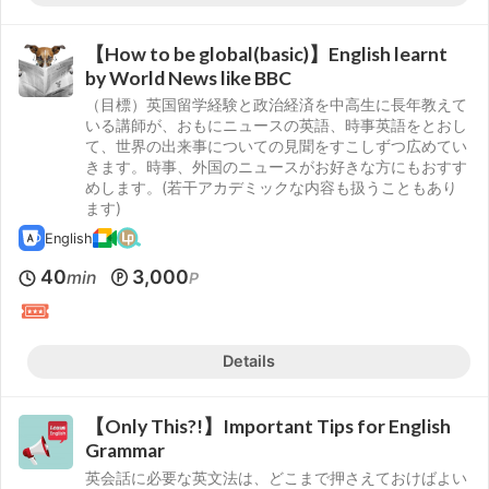
【How to be global(basic)】English learnt
by World News like BBC
（目標）英国留学経験と政治経済を中高生に長年教えて
いる講師が、おもにニュースの英語、時事英語をとおし
て、世界の出来事についての見聞をすこしずつ広めてい
きます。時事、外国のニュースがお好きな方にもおすす
めします。(若干アカデミックな内容も扱うこともあり
ます)
English
40
3,000
min
P
Details
【Only This?!】Important Tips for English
Grammar
英会話に必要な英文法は、どこまで押さえておけばよい