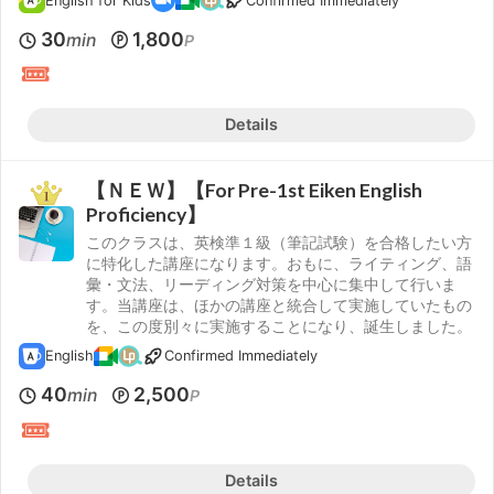
English for Kids
Confirmed Immediately
30
1,800
min
P
Details
【ＮＥＷ】【For Pre-1st Eiken English
Proficiency】
このクラスは、英検準１級（筆記試験）を合格したい方
に特化した講座になります。おもに、ライティング、語
彙・文法、リーディング対策を中心に集中して行いま
す。当講座は、ほかの講座と統合して実施していたもの
を、この度別々に実施することになり、誕生しました。
English
Confirmed Immediately
40
2,500
min
P
Details