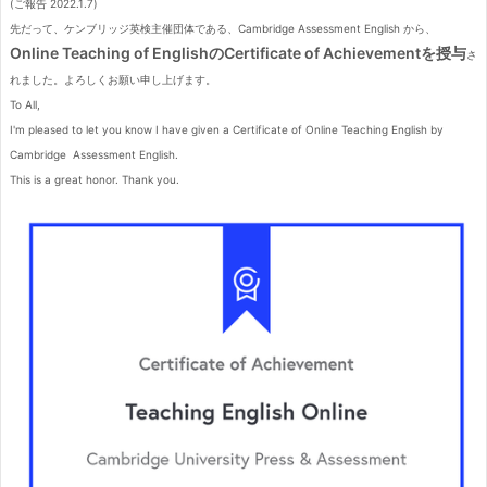
(ご報告 2022.1.7)
先だって、ケンブリッジ英検主催団体である、Cambridge Assessment English から、
Online Teaching of EnglishのCertificate of Achievementを授与
さ
れました。よろしくお願い申し上げます。
To All,
I'm pleased to let you know I have given a Certificate of Online Teaching English by
Cambridge Assessment English.
This is a great honor. Thank you.