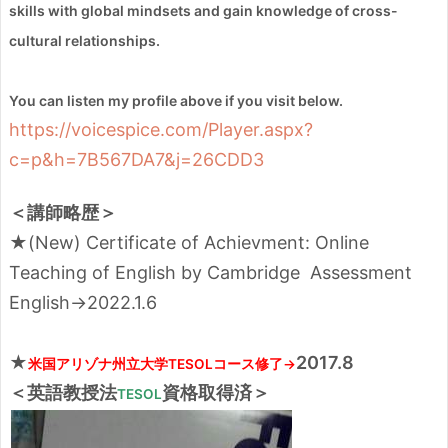
skills with global mindsets and gain knowledge of cross-
cultural relationships.
You can listen my profile above if you visit below.
https://voicespice.com/Player.aspx?
c=p&h=7B567DA7&j=26CDD3
＜講師略歴＞
★(New) Certificate of Achievment: Online
Teaching of English by Cambridge Assessment
English→2022.1.6
★
2017.8
米国アリゾナ州立大学TESOLコース修了→
＜英語教授法
資格取得済＞
TESOL