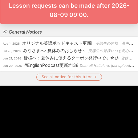
Lesson requests can be made after 2026-
08-09 09:00.
General Notices
オリジナル英語ポッドキャスト更新!!
受講生の皆様 暑中お見舞い申し上げます。先ほど、YouTubeに、私のオリジナル英語ポッドキャスト、更新しました！Thank you so much for listening!Overcomin...
Aug 1, 2026
みなさまへ~夏休みのおしらせ～
受講生の皆様いつも熱心なご受講をありがとうございます。このたび、夏休みを8/5～8/9までいただくことになりました。レッスンのご予約の際、ご注意いただきますよう、よろしくお願いいたします。皆さんも...
Jul 28, 2026
皆様へ：夏休みに使えるクーポン発行中です☆彡
皆様いつも熱心なご受講をありがとうございます。先ほど、夏休みにお使いいただける特別クーポンを発行しました！期間中に、お使いいただけますと幸いです。どうぞよろしくお願いいたします。 ========...
Jun 21, 2026
#EnglishPodcast更新#138
Dear all,Hello! I've just uploaded my latest English Podcast on YouTube.Thank you for listening as ...
Jun 20, 2026
See all notice for this tutor →