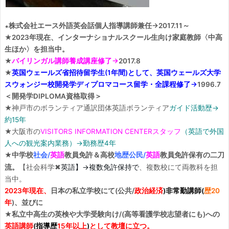
株式会社エース外語英会話個人指導講師兼任→2017.11～
★
★2023年現在、インターナショナルスクール生向け家庭教師〈中高
生ほか〉を担当中。
★
バイリンガル講師養成講座修了→
2017.8
★
英国ウェールズ省招待留学生(1年間)として、英国ウェールズ大学
スウォンジー校開発学ディプロマコース留学・全課程修了→
1996.7
＜開発学DIPLOMA資格取得＞
★神戸市のボランティア通訳団体英語ボランティア
ガイド活動歴→
約15年
★大阪市の
VISITORS INFORMATION
CENTER
スタッフ
（英語で外国
人への観光案内業務）→勤務歴4年
★中学校
社会
/
英語
教員免許＆高校
地歴公民
/
英語
教員免許保有の二刀
英語】→複数免許保持で
流。
【社会科学✖
、複数校にて両教科を担
当中。
2023年現在、
日本の私立学校にて(公共/
政治経済
)
非常勤講師(
歴20
年
)、並びに
★私立中高生の英検や大学受験向け/(高等看護学校志望者にも)への
英語講師
(
指導歴
15年以上
)
として教壇に立つ。