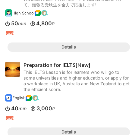
て、頑張る受験生を全力で応援します!!
High School
50
4,800
min
P
Details
Preparation for IELTS[New]
This IELTS Lesson is for learners who will go to
some universities and higher education, or apply for
a workplace in UK, Australia and New Zealand to get
the efficient score.
English
40
3,000
min
P
Details