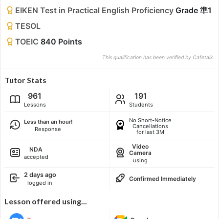
EIKEN Test in Practical English Proficiency
Grade 準1
TESOL
TOEIC
840 Points
This qualification has been verified by Cafetalk.
Tutor Stats
961
191
Lessons
Students
No Short-Notice
Less than an hour!
Cancellations
Response
for last 3M
Video
NDA
Camera
accepted
using
2 days ago
Confirmed Immediately
logged in
Lesson offered using...