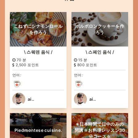
こねずにシナモンロール
ポルボロンクッキーを作
を作ろう
ろう
\ 스웨덴 음식 /
\ 스페인 음식 /
70 분
15 분
2,500 포인트
800 포인트
언어:
언어:
ai..
ai..
※日本時間で日中のみの
Piedmontese cuisine.
開講☆お料理レッスン30
分コース☆