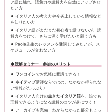
ア語に触れ、語彙力や読解力を自然にアップさせ
たい方
⚫︎ イタリア人の考え方や今炎上している情報など
を知りたい方
⚫︎ イタリア語がまだまだ初心者で話せないが、読
解力をつけて、さらに深く学びたいと願う方も
⚫︎ Paola先生のレッスンを受講してみたいが、ス
ケジュールが合わない方
◆読解セミナー 参加のメリット
⚫︎
ワンコイン
でお気軽に受講できる！
⚫︎
ネイティブ
講師ならではの、なかなか得られな
い情報がたっぷり♪
⚫︎ イタリア人向けの
生きたイタリア語
を、誰でも
理解できるようになる読解のコツが身につく！
⚫︎ アーカイブも完備！わからなかった部分もじっ