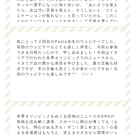
サッカー選手になった知り合いが、「あいさつを覚え
たら、次は汚い言葉を覚えた。そうしないと、コミュ
ニケーションが取れない」と言っていたのも、このこ
とかな？いつもちょっとおすましして言葉を選んでい
る自分を振り返る機会になった。こういう気づきが、
語学を続けることの良さだと思う。
- Vol.10
私にとって２回目のPaola先生のウェビナーでした。
前回のウェビナーもとても楽しく拝見し、今回も参加
できる日程だったので、申し込みました！今回はイタ
リアで行われた冬季オリンピックでのニュースから、
イタリア語の豊かな表現を学びました。夏の五輪も好
きですが、冬の五輪も見どころが多かったですね！次
回のウェビナーも楽しみです^^
- Vol.9
冬季オリンピックをめぐる現地のニュースやSNSの
投稿を読み解く講座、スポーツに関心が薄くても（も
ちろん、関心がある方も）すごく楽しめました！心温
まる名場面はもちろん、笑える小ネタから環境やジェ