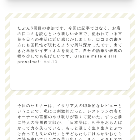
たぶん6回目の参加です。今回は記事ではなく、お店
の口コミを読むという新しい企画で、使われている言
葉も日々の生活に近い感じがしました。口コミの書き
方にも国民性が現れるようで興味深かったです。出て
きた単語やイディオムを覚えて、自分の語彙や表現の
幅を少しでも広げたいです。Grazie mille e alla
prossima!
- Vol.10
今回のセミナーは、イタリア人の印象的なレビューと
いうことで、私には刺激的だった。レストランの客と
オーナーの言葉のやり取りが強くて驚いた。ずっと前
に詩人の谷川俊太郎が、「日本語は、相手をおもんば
かって力を失っている、もっと激しく生き生きとぶつ
け合っても良いのだ」と子どもたちにけんかやおなら
の詩を書いていたのを思い出した。また、イタリアで