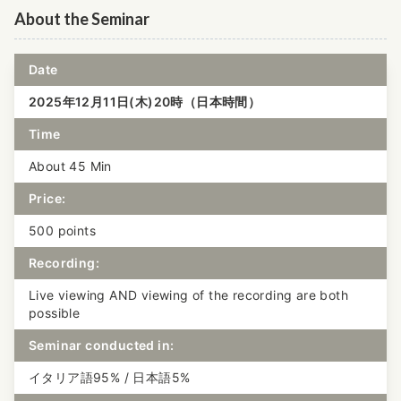
About the Seminar
Date
2025年12月11日(木)20時（日本時間）
Time
About 45 Min
Price:
500 points
Recording:
Live viewing AND viewing of the recording are both
possible
Seminar conducted in:
イタリア語95% / 日本語5%