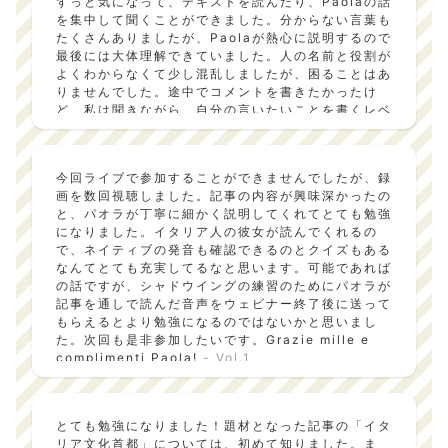
ずっと気になって、テキストを読んだり、Paolaの話
を集中して聞くことができました。分からない言葉も
たくさんありましたが、Paolaが熱心に説明するので
最後には大体理解できていました。人の名前と役割が
よくわからなくて少し混乱しましたが、困ることはあ
りませんでした。途中でコメントを書きたかったけ
ど、私は聞きながら、自分の言いたいことを書くレベ
ルには達していませんでした。今からテキストを落ち
着いて読んでみたいと思います。ぜひ次の企画でも、
こんなふうにイタリアの文化が身近に感じられる教材
今回ライブで参加することができませんでしたが、録
にしてほしいです。
- Vol.1
画を数回視聴しました。記事の内容が興味深かったの
と、パオラが丁寧に細かく説明してくれてとても勉強
になりました。イタリア人の彼女が読んでくれるの
で、ネイティブの発音も確認できるのとクイズもある
なんてとても充実してるなと思います。可能であれば
の話ですが、シャドウイングの練習のためにパオラが
記事を通しで読んだ音声をウェビナー終了後に送って
もらえるとより勉強になるのではないかと思いまし
た。次回も是非参加したいです。Grazie mille e
complimenti Paola!
- Vol.1
とても勉強になりました！題材となった記事の「イタ
リア文化首都」については、初めて知りました。ま