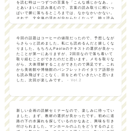
を読む時は一つずつの言葉を「こんな感じかなあ。」
とあいまいに読み進むので、言葉の読み取りに精いっ
ぱいで腑に落ちるところまでは、なかなかいかない。
それで、文全体の流れが分からなくなって、時々読み
間違えたりする。「わあ、イタリア人ってこんなふう
に感じるんだ。」と驚いたりもする。そのギャップが
語学学習の面白いところだと思う。後半の観光客への
今回の話題はコーヒーの値段だったので、予想しなが
アドバイスは、具体的なので楽しみながら読めた。今
らさらっと読めました。私にも読めるんだと嬉しくな
回のテーマは、今までと視点を変えたという点で大変
りました。もちろんPaolaのテキストの選択が良かっ
良かった。Paolaは、毎回よく工夫を重ねていると思
たことが第一にありますが、2回目なので落ち着いて
い、感心した。次回が、楽しみ。
- Vol.3
取り組むことができたのだと思います。メモを取りな
がら、大体理解することができたので満足です。これ
から美術館や博物館のパンフレットのイタリア語部分
も読み飛ばすことなく、目をとめていきたいと思いま
した。次回が楽しみです。
- Vol.2
新しい企画の読解セミナーなので、楽しみに待ってい
ました。まず、教材の選択が良かったです。初めに道
路の下の水漏れを探しているのかなあと、興味を引き
付けられました。マンホールのふたをどうするのよと