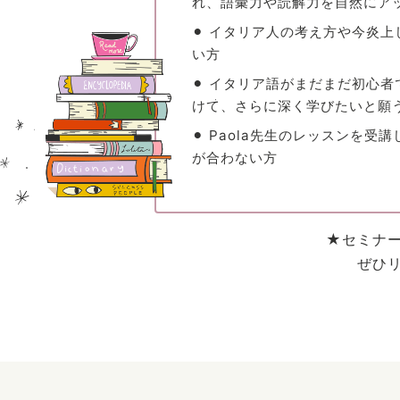
れ、語彙力や読解力を自然にア
⚫︎ イタリア人の考え方や今炎
い方
⚫︎ イタリア語がまだまだ初心
けて、さらに深く学びたいと願
⚫︎ Paola先生のレッスンを
が合わない方
★セミナ
ぜひ