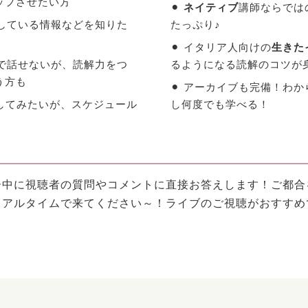
ップさせたい方
⚫︎
ネイティブ
講師ならでは
上している情報などを知りた
たっぷり♪
⚫︎ イタリア人向けの
生きた
者で話せないが、読解力をつ
るようになる読解のコツが
う方も
⚫︎ アーカイブも完備！わ
受講してみたいが、スケジュール
し何度でも学べる！
ー中に視聴者の質問やコメントに直接お答えします！ご都合
リアルタイムで来てください～！ライブのご視聴がおすすめ