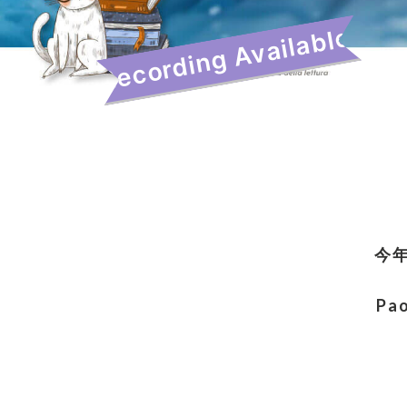
Recording Available!
今
P