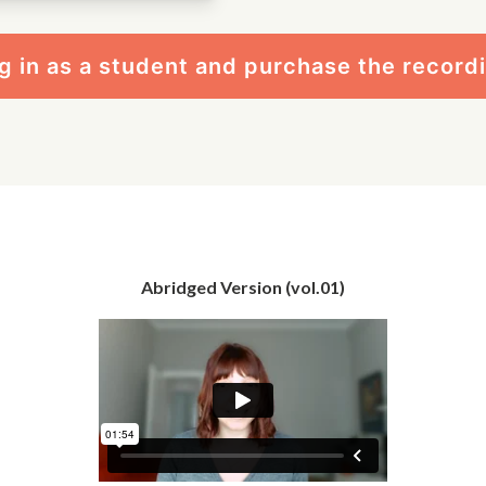
g in as a student and purchase the record
Abridged Version (vol.01)