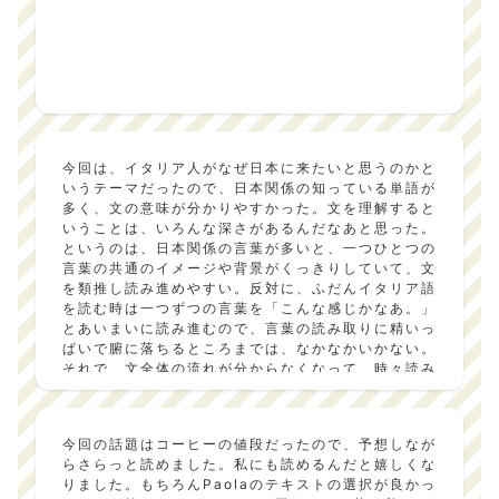
今回は、イタリア人がなぜ日本に来たいと思うのかと
いうテーマだったので、日本関係の知っている単語が
多く、文の意味が分かりやすかった。文を理解すると
いうことは、いろんな深さがあるんだなあと思った。
というのは、日本関係の言葉が多いと、一つひとつの
言葉の共通のイメージや背景がくっきりしていて、文
を類推し読み進めやすい。反対に、ふだんイタリア語
を読む時は一つずつの言葉を「こんな感じかなあ。」
とあいまいに読み進むので、言葉の読み取りに精いっ
ぱいで腑に落ちるところまでは、なかなかいかない。
それで、文全体の流れが分からなくなって、時々読み
間違えたりする。「わあ、イタリア人ってこんなふう
に感じるんだ。」と驚いたりもする。そのギャップが
語学学習の面白いところだと思う。後半の観光客への
今回の話題はコーヒーの値段だったので、予想しなが
アドバイスは、具体的なので楽しみながら読めた。今
らさらっと読めました。私にも読めるんだと嬉しくな
回のテーマは、今までと視点を変えたという点で大変
りました。もちろんPaolaのテキストの選択が良かっ
良かった。Paolaは、毎回よく工夫を重ねていると思