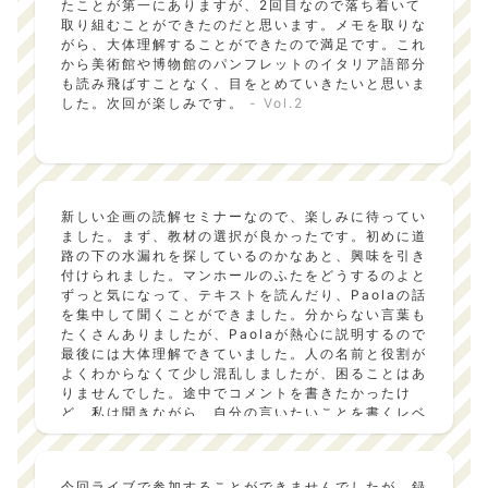
たことが第一にありますが、2回目なので落ち着いて
い、感心した。次回が、楽しみ。
- Vol.3
取り組むことができたのだと思います。メモを取りな
がら、大体理解することができたので満足です。これ
から美術館や博物館のパンフレットのイタリア語部分
も読み飛ばすことなく、目をとめていきたいと思いま
した。次回が楽しみです。
- Vol.2
新しい企画の読解セミナーなので、楽しみに待ってい
ました。まず、教材の選択が良かったです。初めに道
路の下の水漏れを探しているのかなあと、興味を引き
付けられました。マンホールのふたをどうするのよと
ずっと気になって、テキストを読んだり、Paolaの話
を集中して聞くことができました。分からない言葉も
たくさんありましたが、Paolaが熱心に説明するので
最後には大体理解できていました。人の名前と役割が
よくわからなくて少し混乱しましたが、困ることはあ
りませんでした。途中でコメントを書きたかったけ
ど、私は聞きながら、自分の言いたいことを書くレベ
ルには達していませんでした。今からテキストを落ち
着いて読んでみたいと思います。ぜひ次の企画でも、
こんなふうにイタリアの文化が身近に感じられる教材
今回ライブで参加することができませんでしたが、録