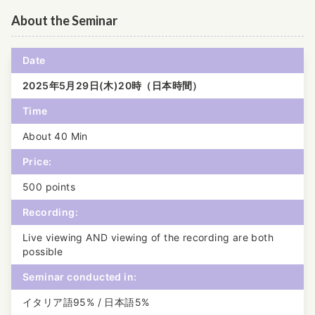
About the Seminar
Date
2025年5月29日(木)20時（日本時間）
Time
About 40 Min
Price:
500 points
Recording:
Live viewing AND viewing of the recording are both
possible
Seminar conducted in:
イタリア語95% / 日本語5%