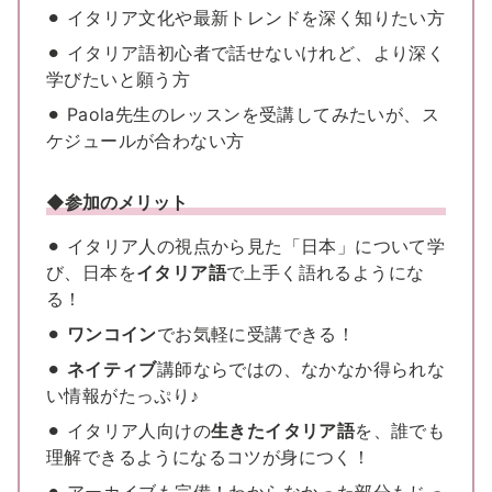
⚫︎ イタリア文化や最新トレンドを深く知りたい方
⚫︎ イタリア語初心者で話せないけれど、より深く
学びたいと願う方
⚫︎ Paola先生のレッスンを受講してみたいが、ス
ケジュールが合わない方
◆参加のメリット
⚫︎ イタリア人の視点から見た「日本」について学
び、日本を
イタリア語
で上手く語れるようにな
る！
⚫︎
ワンコイン
でお気軽に受講できる！
⚫︎
ネイティブ
講師ならではの、なかなか得られな
い情報がたっぷり♪
⚫︎ イタリア人向けの
生きたイタリア語
を、誰でも
理解できるようになるコツが身につく！
⚫︎ アーカイブも完備！わからなかった部分もじっ