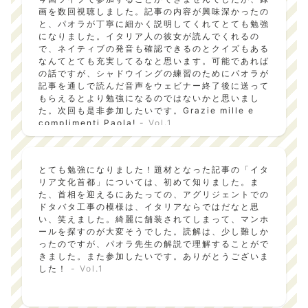
にしてほしいです。
- Vol.1
画を数回視聴しました。記事の内容が興味深かったの
と、パオラが丁寧に細かく説明してくれてとても勉強
になりました。イタリア人の彼女が読んでくれるの
で、ネイティブの発音も確認できるのとクイズもある
なんてとても充実してるなと思います。可能であれば
の話ですが、シャドウイングの練習のためにパオラが
記事を通しで読んだ音声をウェビナー終了後に送って
もらえるとより勉強になるのではないかと思いまし
た。次回も是非参加したいです。Grazie mille e
complimenti Paola!
- Vol.1
とても勉強になりました！題材となった記事の「イタ
リア文化首都」については、初めて知りました。ま
た、首相を迎えるにあたっての、アグリジェントでの
ドタバタ工事の模様は、イタリアならではだなと思
い、笑えました。綺麗に舗装されてしまって、マンホ
ールを探すのが大変そうでした。読解は、少し難しか
ったのですが、パオラ先生の解説で理解することがで
きました。また参加したいです。ありがとうございま
した！
- Vol.1