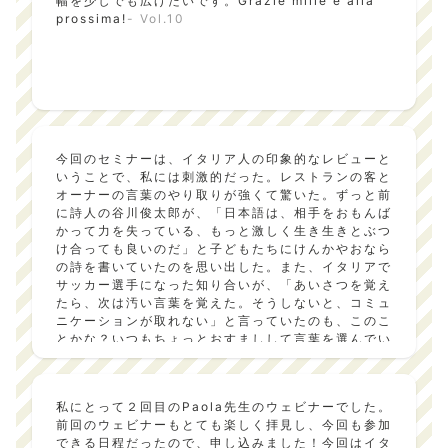
幅を少しでも広げたいです。Grazie mille e alla
prossima!
- Vol.10
今回のセミナーは、イタリア人の印象的なレビューと
いうことで、私には刺激的だった。レストランの客と
オーナーの言葉のやり取りが強くて驚いた。ずっと前
に詩人の谷川俊太郎が、「日本語は、相手をおもんば
かって力を失っている、もっと激しく生き生きとぶつ
け合っても良いのだ」と子どもたちにけんかやおなら
の詩を書いていたのを思い出した。また、イタリアで
サッカー選手になった知り合いが、「あいさつを覚え
たら、次は汚い言葉を覚えた。そうしないと、コミュ
ニケーションが取れない」と言っていたのも、このこ
とかな？いつもちょっとおすましして言葉を選んでい
る自分を振り返る機会になった。こういう気づきが、
語学を続けることの良さだと思う。
- Vol.10
私にとって２回目のPaola先生のウェビナーでした。
前回のウェビナーもとても楽しく拝見し、今回も参加
できる日程だったので、申し込みました！今回はイタ