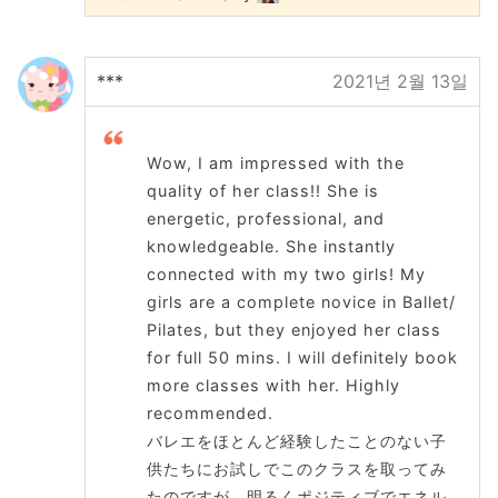
***
2021년 2월 13일
Wow, I am impressed with the
quality of her class!! She is
energetic, professional, and
knowledgeable. She instantly
connected with my two girls! My
girls are a complete novice in Ballet/
Pilates, but they enjoyed her class
for full 50 mins. I will definitely book
more classes with her. Highly
recommended.
バレエをほとんど経験したことのない子
供たちにお試しでこのクラスを取ってみ
たのですが、明るくポジティブでエネル