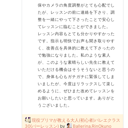
保やカメラの角度調整がとても心配でし
たが、レッスンの前に連絡を下さり、調
整を一緒にやって下さったことで安心し
てレッスンに臨むことができました。
レッスン内容もとても分かりやすかった
です。指示も明快でお声も聞き取りやす
く、改善点を具体的に教えて下さったの
で勉強になりました。私のような素人
が、このような素晴らしい先生に教えて
いただける機会はそうそうないと思うの
で、身体も心もガチガチに緊張してしま
いましたが、今度はリラックスして楽し
めるように、ぜひまた改めてレッスンを
お願いしたいと思っています。ありがと
うございました。
現役プリマが教える大人(初心者)バレエクラス
30(バーレッスン)
by
Ballerina.RinOkuno