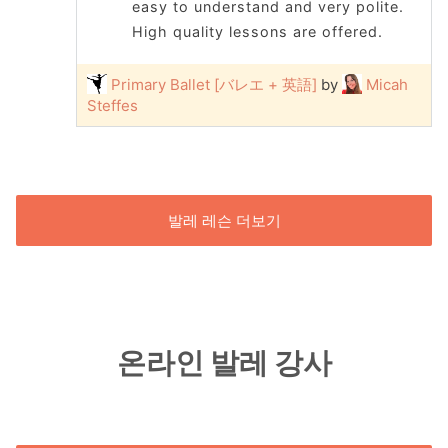
easy to understand and very polite.
High quality lessons are offered.
Primary Ballet [バレエ + 英語]
by
Micah
Steffes
발레 레슨 더보기
온라인 발레 강사