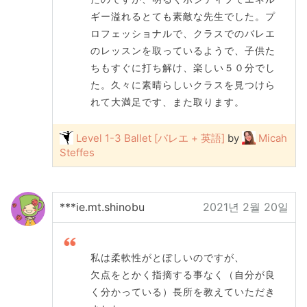
ギー溢れるとても素敵な先生でした。プ
ロフェッショナルで、クラスでのバレエ
のレッスンを取っているようで、子供た
ちもすぐに打ち解け、楽しい５０分でし
た。久々に素晴らしいクラスを見つけら
れて大満足です、また取ります。
Level 1-3 Ballet [バレエ + 英語]
by
Micah
Steffes
***ie.mt.shinobu
2021년 2월 20일
私は柔軟性がとぼしいのですが、
欠点をとかく指摘する事なく（自分が良
く分かっている）長所を教えていただき