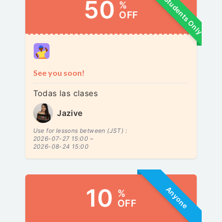
New Students Only
50
%
OFF
See you soon!
Todas las clases
Jazive
Use for lessons between (JST) :
2026-07-27 15:00 ~
2026-08-24 15:00
10
Anyone
%
OFF