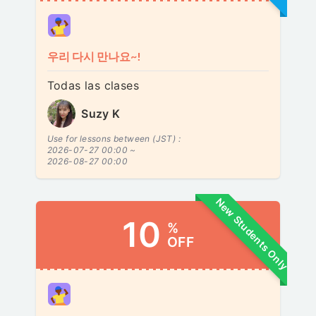
우리 다시 만나요~!
Todas las clases
Suzy K
Use for lessons between (JST) :
2026-07-27 00:00 ~
2026-08-27 00:00
New Students Only
10
%
OFF