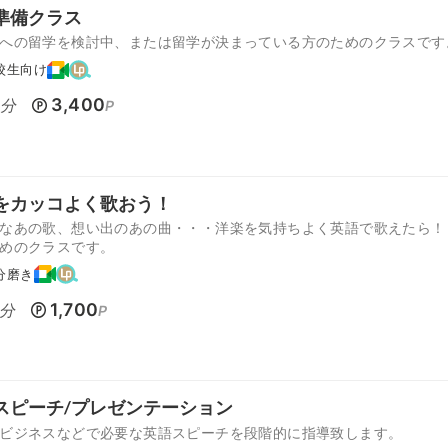
準備クラス
への留学を検討中、または留学が決まっている方のためのクラスです
校生向け
0
3,400
分
P
をカッコよく歌おう！
なあの歌、想い出のあの曲・・・洋楽を気持ちよく英語で歌えたら！
めのクラスです。
分磨き
1,700
分
P
スピーチ/プレゼンテーション
ビジネスなどで必要な英語スピーチを段階的に指導致します。