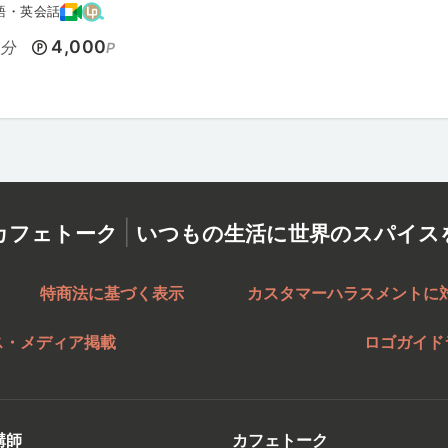
語・英会話
0
4,000
分
P
|
カフェトーク
いつもの生活に世界のスパイス
特商法に基づく表示
カスタマーハラスメントに
ス・メディア掲載
ロゴガイド
講師
カフェトーク