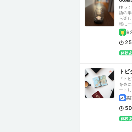
ゆっく
語の学
ら楽し
軽に一
自
25
体験
トビ
『トビ
を身に
ートし
英
5
体験