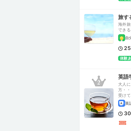
旅す
海外旅
できると
自
25
体験
英語
大人に
方・・
受けて
英
3