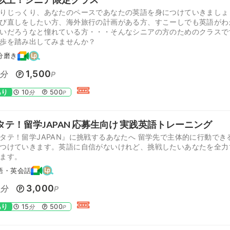
りじっくり、あなたのペースであなたの英語を身につけていきましょ
び直しをしたい方、海外旅行の計画がある方、すこーしでも英語がわ
いだろうなと憧れている方・・・そんなシニアの方のためのクラスで
歩を踏み出してみませんか？
分磨き
1,500
分
P
あり
10
500
分
P
タテ！留学JAPAN 応募生向け 実践英語トレーニング
タテ！留学JAPAN』に挑戦するあなたへ 留学先で主体的に行動でき
つけていきます。英語に自信がないけれど、挑戦したいあなたを全力
ます。
語・英会話
0
3,000
分
P
あり
15
500
分
P