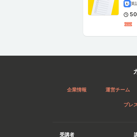
英
5
企業情報
運営チーム
プレ
受講者