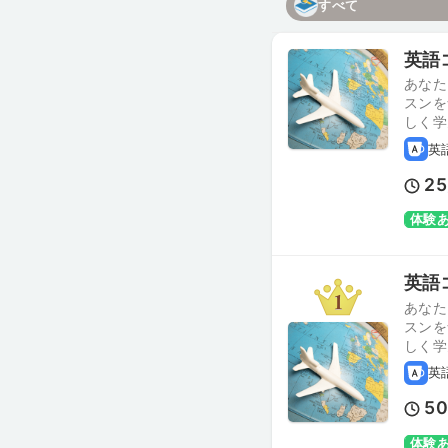
すべて
英語
あなた
スンを
しく学
英
25
体験
英語
あなた
スンを
しく学
英
5
体験