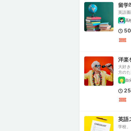
留学
英語圏
高
5
洋楽
大好き
方のた
自
25
英語
学校、