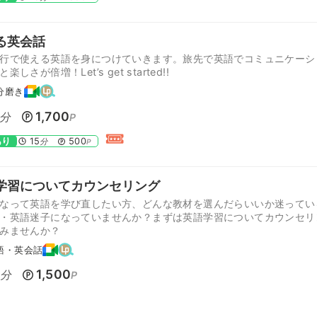
る英会話
行で使える英語を身につけていきます。旅先で英語でコミュニケーシ
楽しさが倍増！Let’s get started!!
分磨き
1,700
分
P
あり
15
500
分
P
学習についてカウンセリング
なって英語を学び直したい方、どんな教材を選んだらいいか迷ってい
・英語迷子になっていませんか？まずは英語学習についてカウンセリ
みませんか？
語・英会話
0
1,500
分
P