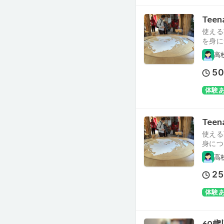
Tee
使える
を身に
高
5
体験
Tee
使える
身につ
高
25
体験
60