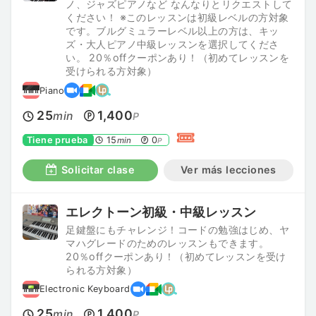
ノ、ジャズピアノなど なんなりとリクエストして
ください！ ※このレッスンは初級レベルの方対象
です。ブルグミュラーレベル以上の方は、キッ
ズ・大人ピアノ中級レッスンを選択してくださ
い。 20％offクーポンあり！（初めてレッスンを
受けられる方対象）
Piano
25
1,400
min
P
Tiene prueba
15
0
min
P
Solicitar clase
Ver más lecciones
エレクトーン初級・中級レッスン
足鍵盤にもチャレンジ！コードの勉強はじめ、ヤ
マハグレードのためのレッスンもできます。
20％offクーポンあり！（初めてレッスンを受け
られる方対象）
Electronic Keyboard
25
1,400
min
P