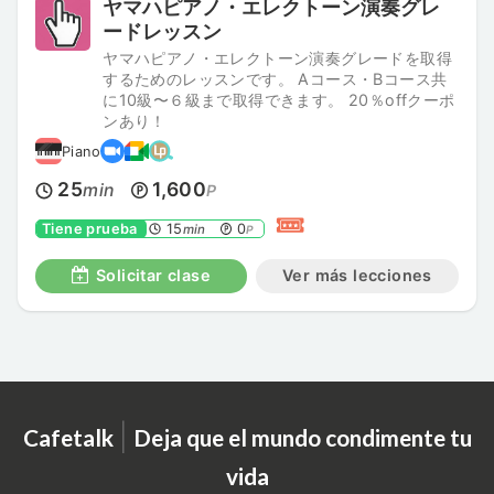
ヤマハピアノ・エレクトーン演奏グレ
ードレッスン
ヤマハピアノ・エレクトーン演奏グレードを取得
するためのレッスンです。 Aコース・Bコース共
に10級〜６級まで取得できます。 20％offクーポ
ンあり！
Piano
25
1,600
min
P
Tiene prueba
15
0
min
P
Solicitar clase
Ver más lecciones
|
Cafetalk
Deja que el mundo condimente tu
vida