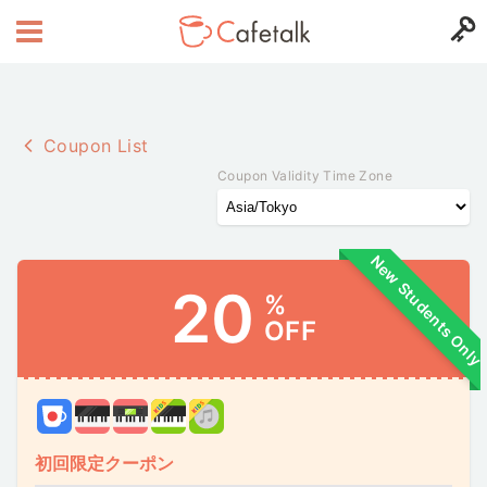
Coupon List
Coupon Validity Time Zone
New Students Only
20
%
OFF
初回限定クーポン