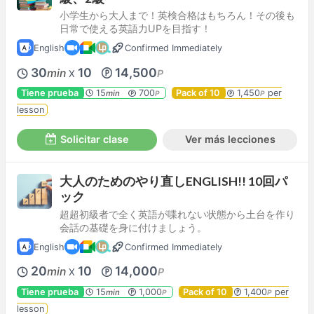
小学生から大人まで！英検合格はもちろん！その後も
日常で使える英語力UPを目指す！
English
Confirmed Immediately
30
10
14,500
min
P
X
Tiene prueba
15
700
Pack of 10
1,450
per
min
P
P
lesson
Solicitar clase
Ver más lecciones
大人のためのやり直しENGLISH!! 10回パ
ック
超超初級者で全く英語が喋れない状態から土台を作り
会話の基礎を身に付けましょう。
English
Confirmed Immediately
20
10
14,000
min
P
X
Tiene prueba
15
1,000
Pack of 10
1,400
per
min
P
P
lesson