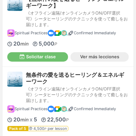
ギーワーク】
《オフライン遠隔/オンラインカメラON/OFF選択
可》シータヒーリングのテクニックを使って癒しをお
届けします。
Spiritual Practices
Confirmed Immediately
20
5,000
min
P
Solicitar clase
Ver más lecciones
無条件の愛を送るヒーリング＆エネルギ
ーワーク
《オフライン遠隔/オンラインカメラON/OFF選択
可》シータヒーリングのテクニックを使って癒しをお
届けします。
Spiritual Practices
Confirmed Immediately
20
5
22,500
min
P
X
Pack of 5
4,500
per lesson
P