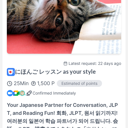
Thu
08:00
–
16:00
Fri
08:00
–
21:30
Sat
08:00
–
08:30
Sat
10:30
–
11:30
Sat
13:30
–
21:30
Sun
08:00
–
09:30
Sun
11:30
–
16:30
Sun
18:30
–
21:30
Actual availability may differ. Please check when you make a request.
Shown in
Asia/Tokyo
time.
Latest request: 22 days ago
にほんご レッスン as your style
Perfil del(de la) tutor/a
25
Min
1,500
P
Estimated of points
Confirmed Immediately
100% Satisfaction Guaranteed Lesson
Details Here→
Your Japanese Partner for Conversation, JLP
T, and Reading Fun! 회화, JLPT, 원서 읽기까지!
여러분의 일본어 학습 파트너가 되어 드립니다. 会