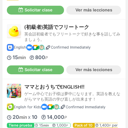
Solicitar clase
Ver más lecciones
(初級者)英語でフリートーク
英会話初級者でもフリートークで好きな事を話してみ
ましょう。
English
Confirmed Immediately
15
800
min
P
Solicitar clase
Ver más lecciones
ママとおうちでENGLISH‼
ゲーム中心でお子様は夢中になります。英語を教えな
がらママも英語の学び直しが出来ます！
English for Kids
Confirmed Immediately
20
10
14,000
min
P
X
Tiene prueba
15
1,000
Pack of 10
1,400
per
min
P
P