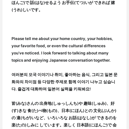
ほんご)で 話(はな)せるよう お手伝(てつ)いが できれば 嬉
(うれ)しいです。
Please tell me about your home country, your hobbies,
your favorite food, or even the cultural differences
you’ve noticed. I look forward to talking about many
topics and enjoying Japanese conversation together.
여러분의 모국 이야기나 취미, 좋아하는 음식, 그리고 일본 문
화와의 차이점 등 다양한 주제로 함께 이야기 나누고 싶습니
다. 즐겁게 대화하며 일본어 실력을 키워봐요!
皆(みな)さんの 出身地(しゅっしんち)や 趣味(しゅみ)、好
(す)きな 食(た)べ物(もの)、日本(にほん)との 文化(ぶんか)
の 違(ちが)いなど、いろいろな お話(はなし)が できるのを
楽(たの)しみに しています。楽しく 日本語(にほんご)で 会