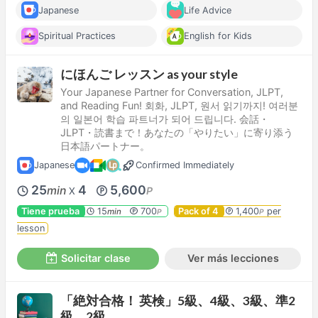
Japanese
Life Advice
Spiritual Practices
English for Kids
にほんご レッスン as your style
Your Japanese Partner for Conversation, JLPT,
and Reading Fun! 회화, JLPT, 원서 읽기까지! 여러분
의 일본어 학습 파트너가 되어 드립니다. 会話・
JLPT・読書まで！あなたの「やりたい」に寄り添う
日本語パートナー。
Japanese
Confirmed Immediately
25
4
5,600
min
P
X
Tiene prueba
15
700
Pack of 4
1,400
per
min
P
P
lesson
Solicitar clase
Ver más lecciones
「絶対合格！ 英検」5級、4級、3級、準2
級、2級