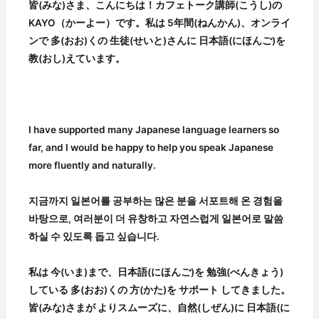
皆(みな)さま、こんにちは！カフェトーク講師(こうし)の
KAYO（かーよー）です。私は 5年間(ねんかん)、オンライ
ンで 多(おお)くの 生徒(せいと)さんに 日本語(にほんご)を
教(おし)えています。
I have supported many Japanese language learners so
far, and I would be happy to help you speak Japanese
more fluently and naturally.
지금까지 일본어를 공부하는 많은 분을 서포트해 온 경험을
바탕으로, 여러분이 더 유창하고 자연스럽게 일본어로 말씀
하실 수 있도록 돕고 싶습니다.
私は 今(いま)まで、日本語(にほんご)を 勉強(べんきょう)
している 多(おお)くの 方(かた)を サポート してきました。
皆(みな)さまが よりスムーズに、自然(しぜん)に 日本語(に