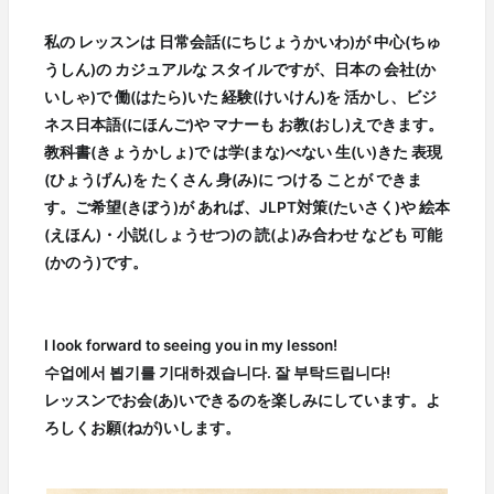
私の レッスンは 日常会話(にちじょうかいわ)が 中心(ちゅ
うしん)の カジュアルな スタイルですが、日本の 会社(か
いしゃ)で 働(はたら)いた 経験(けいけん)を 活かし、ビジ
ネス日本語(にほんご)や マナーも お教(おし)えできます。
教科書(きょうかしょ)で は学(まな)べない 生(い)きた 表現
(ひょうげん)を たくさん 身(み)に つける ことが できま
す。ご希望(きぼう)が あれば、JLPT対策(たいさく)や 絵本
(えほん)・小説(しょうせつ)の 読(よ)み合わせ なども 可能
(かのう)です。
I look forward to seeing you in my lesson!
수업에서 뵙기를 기대하겠습니다. 잘 부탁드립니다!
レッスンでお会(あ)いできるのを楽しみにしています。よ
ろしくお願(ねが)いします。