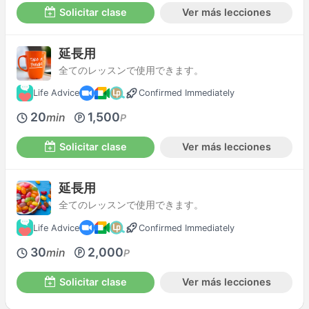
Solicitar clase
Ver más lecciones
延長用
全てのレッスンで使用できます。
Life Advice
Confirmed Immediately
20
1,500
min
P
Solicitar clase
Ver más lecciones
延長用
全てのレッスンで使用できます。
Life Advice
Confirmed Immediately
30
2,000
min
P
Solicitar clase
Ver más lecciones