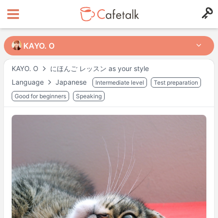
KAYO. O
KAYO. O
KAYO. O
にほんご レッスン as your style
Language
Japanese
Intermediate level
Test preparation
from
in
978
232
Good for beginners
Speaking
Horarios disponibles
Mon
08:00
–
08:30
Mon
10:30
–
17:00
Mon
19:00
–
19:30
Mon
21:00
–
22:00
Tue
08:00
–
08:30
Tue
10:30
–
16:00
Tue
18:00
–
22:00
Wed
08:00
–
19:30
Wed
21:00
–
22:00