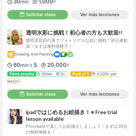
30
1,000
min
P
Solicitar clase
Ver más lecciones
透明水彩に挑戦！初心者の方も大歓迎!!
透明水彩絵の具でフォトリアルな絵に挑戦！初心者歓
迎！まずは無料体験で！
Drawing And Painting
60
5
20,000
min
P
X
Tiene prueba
30
0
Pack of 5
4,000
per
min
P
P
lesson
Solicitar clase
Ver más lecciones
ipadではじめるお絵描き！※ Free trial
lesson available
Procreateで楽しくお絵描きしましょう！まずは30分
の無料体験を！