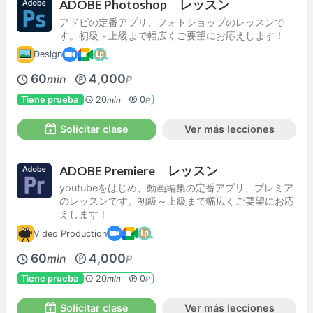
ADOBE Photoshop レッスン
アドビの定番アプリ、フォトショップのレッスンで
す。初級～上級まで幅広くご要望にお応えします！
Design
60
4,000
min
P
Tiene prueba
20
0
min
P
Solicitar clase
Ver más lecciones
ADOBE Premiere レッスン
youtubeをはじめ、動画編集の定番アプリ、プレミア
のレッスンです。初級～上級まで幅広くご要望にお応
えします！
Video Production
60
4,000
min
P
Tiene prueba
20
0
min
P
Solicitar clase
Ver más lecciones