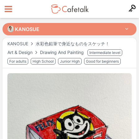
KANOSUE
KANOSUE
KANOSUE
水彩色鉛筆で身近なものをスケッチ！
Art & Design
Drawing And Painting
Intermediate level
from
in
653
164
For adults
High School
Junior High
Good for beginners
Horarios disponibles
Wed
17:00
–
18:00
Actual availability may differ. Please check when you make a request.
Shown in
Asia/Tokyo
time.
Perfil del(de la) tutor/a