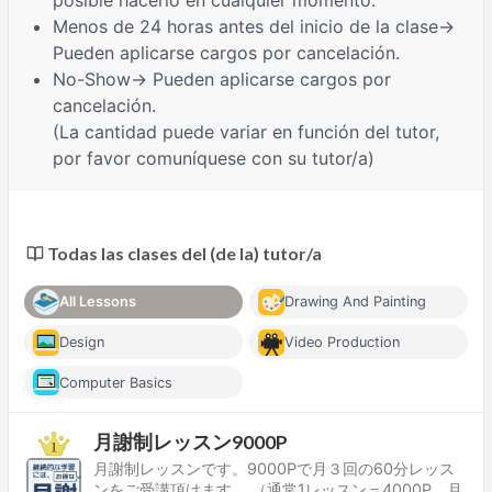
Menos de 24 horas
antes del inicio de la clase→
Pueden aplicarse cargos por cancelación.
No-Show
→ Pueden aplicarse cargos por
cancelación.
(La cantidad puede variar en función del tutor,
por favor comuníquese con su tutor/a)
Todas las clases del (de la) tutor/a
All Lessons
Drawing And Painting
Design
Video Production
Computer Basics
月謝制レッスン9000P
月謝制レッスンです。9000Pで月３回の60分レッス
ンをご受講頂けます。 （通常1レッスン＝4000P、月