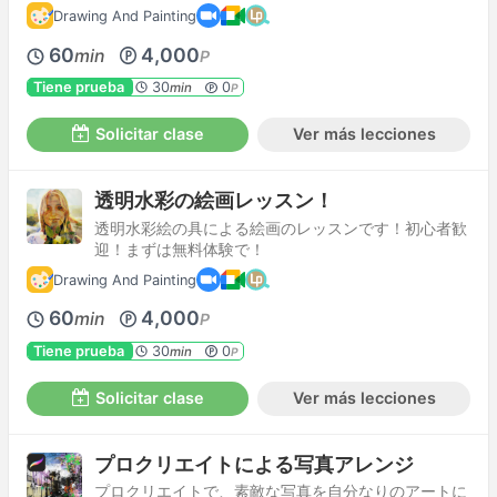
Drawing And Painting
60
4,000
min
P
Tiene prueba
30
0
min
P
Solicitar clase
Ver más lecciones
透明水彩の絵画レッスン！
透明水彩絵の具による絵画のレッスンです！初心者歓
迎！まずは無料体験で！
Drawing And Painting
60
4,000
min
P
Tiene prueba
30
0
min
P
Solicitar clase
Ver más lecciones
プロクリエイトによる写真アレンジ
プロクリエイトで、素敵な写真を自分なりのアートに