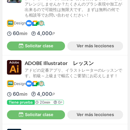
アレンジしませんか？たくさんのブラシ表現や加工が
出来るので可能性は無限大です。 まずは無料の何で
も相談等でお問い合わせください！
Design
60
4,000
min
P
Solicitar clase
Ver más lecciones
ADOBE Illustrator レッスン
アドビの定番アプリ、イラストレーターのレッスンで
す。初級～上級まで幅広くご要望にお応えします！
Design
60
4,000
min
P
Tiene prueba
20
0
min
P
Solicitar clase
Ver más lecciones