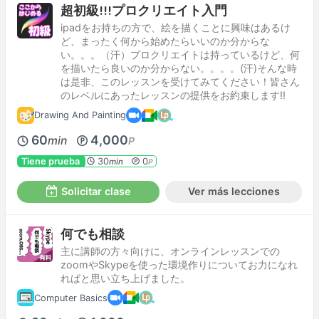
超初級!!!プロクリエイト入門
ipadをお持ちの方で、絵を描くことに興味はあるけ
ど、まったく何から始めたらいいのか分からな
い。。。（汗）プロクリエイトは持っているけど、何
を描いたら良いのか分からない。。。。(汗)そんな時
は是非、このレッスンを受けてみてください！皆さん
のレベルにあったレッスンの提供をお約束します!!
Drawing And Painting
60
4,000
min
P
Tiene prueba
30
0
min
P
Solicitar clase
Ver más lecciones
何でも相談
主に講師の方々向けに、オンラインレッスンでの
zoomやSkypeを使った環境作りについてお力になれ
ればと思い立ち上げました。
Computer Basics