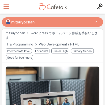
mitsuyochan
mitsuyochan
mitsuyochan
word press でホームページ作成お手伝いしま
す
from
in
IT & Programming
Web Development / HTML
65
26
Intermediate level
For adults
Junior High
Primary School
Horarios disponibles
Good for beginners
Mon
20:00
–
22:00
Tue
20:00
–
22:00
Wed
20:00
–
22:00
Thu
20:00
–
22:00
Fri
20:00
–
22:00
Sat
09:00
–
12:00
Sat
13:00
–
17:00
Sat
19:00
–
22:00
Sun
09:00
–
12:00