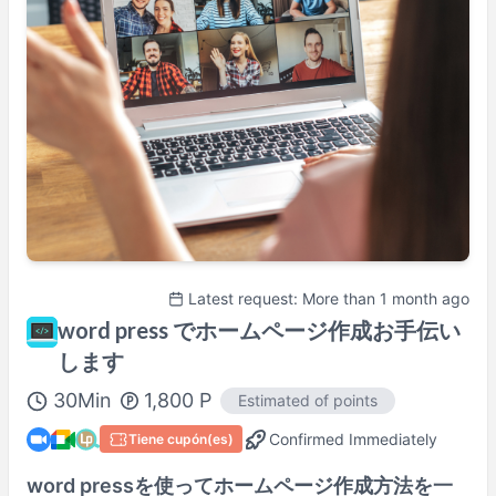
Sun
13:00
–
17:00
Sun
19:00
–
22:00
Actual availability may differ. Please check when you make a request.
Shown in
Asia/Tokyo
time.
Perfil del(de la) tutor/a
100% Satisfaction Guaranteed Lesson
Details Here→
Latest request: More than 1 month ago
word press でホームページ作成お手伝い
します
30
Min
1,800
P
Estimated of points
Confirmed Immediately
Tiene cupón(es)
word pressを使ってホームページ作成方法を一