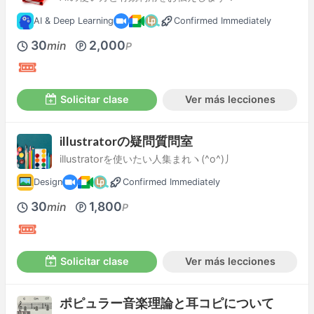
AI & Deep Learning
Confirmed Immediately
30
2,000
min
P
Solicitar clase
Ver más lecciones
illustratorの疑問質問室
illustratorを使いたい人集まれヽ(^o^)丿
Design
Confirmed Immediately
30
1,800
min
P
Solicitar clase
Ver más lecciones
ポピュラー音楽理論と耳コピについて