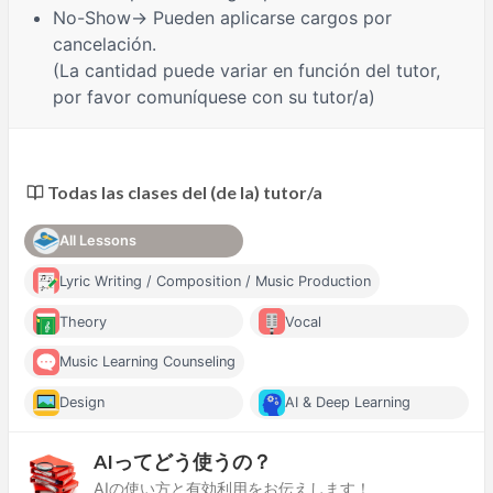
No-Show
→ Pueden aplicarse cargos por
cancelación.
(La cantidad puede variar en función del tutor,
por favor comuníquese con su tutor/a)
Todas las clases del (de la) tutor/a
All Lessons
Lyric Writing / Composition / Music Production
Theory
Vocal
Music Learning Counseling
Design
AI & Deep Learning
AIってどう使うの？
AIの使い方と有効利用をお伝えします！