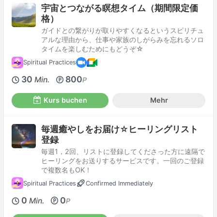
宇宙とつながる瞑想タイム（期間限定価
格）
ガイドとの繋がりが取りやすくなるというスピリチュ
アルな理由から、仕事や家族のしがらみを忘れるソロ
タイムを楽しむためにもどうぞ☆
Spiritual Practices
30
800
Min.
P
Kurs buchen
Mehr
毎週癒やしをお届け☆ヒーリングリスト
登録
毎週1，2回、リストに登録してくださった方に遠隔で
ヒーリングをお送りするサービスです。一回のご登録
で複数名もOK！
Spiritual Practices
Confirmed Immediately
0
0
Min.
P