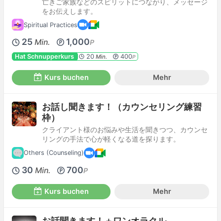
亡きご家族などのスピリットにつながり、メッセージ
をお伝えします。
Spiritual Practices
25
1,000
Min.
P
Hat Schnupperkurs
20
400
Min.
P
Kurs buchen
Mehr
お話し聞きます！（カウンセリング練習
枠）
クライアント様のお悩みや生活を聞きつつ、カウンセ
リングの手法で心が軽くなる道を探ります。
Others (Counseling)
30
700
Min.
P
Kurs buchen
Mehr
お話聞きます！＋ワンオラクル