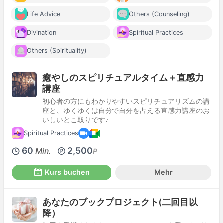
Life Advice
Others (Counseling)
Divination
Spiritual Practices
Others (Spirituality)
癒やしのスピリチュアルタイム＋直感力
講座
初心者の方にもわかりやすいスピリチュアリズムの講
座と、ゆくゆくは自分で自分を占える直感力講座のお
いしいとこ取りです♪
Spiritual Practices
60
2,500
Min.
P
Kurs buchen
Mehr
あなたのブックプロジェクト(二回目以
降）