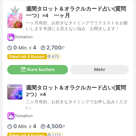
週間タロット＆オラクルカード占い(質問
一つ）×4 一ヶ月
一ヶ月有効、お好きなタイミングでリクエストをお願
いします☆誰にも言えない悩み、お聞きします！
Divination
0
4
2,700
Min.
P
X
Paket mit 4 Kursen
675
Kurs buchen
Mehr
週間タロット＆オラクルカード占い(質問
2つ）×4
二ヶ月有効、お好きなタイミングでお申し込みくださ
い。
Divination
0
4
4,500
Min.
P
X
Paket mit 4 Kursen
1,125