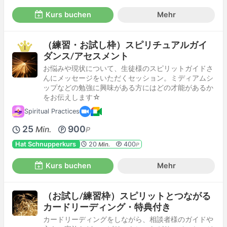
Kurs buchen
Mehr
（練習・お試し枠）スピリチュアルガイ
ダンス/アセスメント
お悩みや現状について、生徒様のスピリットガイドさ
んにメッセージをいただくセッション。ミディアムシ
ップなどの勉強に興味がある方にはどの才能があるか
をお伝えします☆
Spiritual Practices
25
900
Min.
P
Hat Schnupperkurs
20
400
Min.
P
Kurs buchen
Mehr
（お試し/練習枠）スピリットとつながる
カードリーディング・特典付き
カードリーディングをしながら、相談者様のガイドや