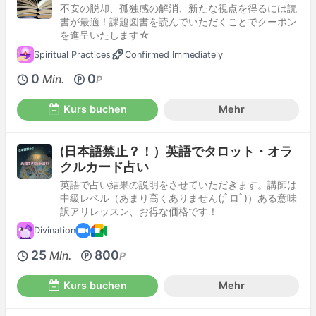
不安の脱却、孤独感の解消、新たな視点を得るには読
書が最適！課題図書を読んでいただくことでクーポン
を進呈いたします☆
Spiritual Practices
Confirmed Immediately
0
0
Min.
P
Kurs buchen
Mehr
(日本語禁止？！）英語でタロット・オラ
クルカード占い
英語で占い結果の説明をさせていただきます。講師は
中級レベル（あまり高くありません(;ﾟロﾟ)）ある意味
訳アリレッスン、お得な価格です！
Divination
25
800
Min.
P
Kurs buchen
Mehr