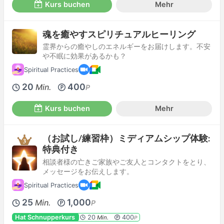
Kurs buchen
Mehr
魂を癒やすスピリチュアルヒーリング
霊界からの癒やしのエネルギーをお届けします。不安
や不眠に効果があるかも？
Spiritual Practices
20
400
Min.
P
Kurs buchen
Mehr
（お試し/練習枠）ミディアムシップ体験:
特典付き
相談者様の亡きご家族やご友人とコンタクトをとり、
メッセージをお伝えします。
Spiritual Practices
25
1,000
Min.
P
Hat Schnupperkurs
20
400
Min.
P