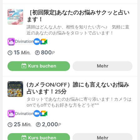
［初回限定]あなたのお悩みサクッと占い
ます！
講師はどんな人か、相性を知りたい方へ♪ 気軽に直
近のあなたのお悩みをタロットで占います！
Divination
15
800
Min.
P
Kurs buchen
Mehr
(カメラON/OFF）誰にも言えないお悩み
占います！25分
タロットであなたのお悩みに寄り添います！カメラは
onでもoffでもお好きな方をどうぞ^^
Divination
25
2,000
Min.
P
Kurs buchen
Mehr