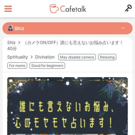
Shiz
Shiz
（カメラON/OFF）誰にも言えないお悩み占います！
Shiz
40分
from
in
Spirituality
Divination
May disable camera
Relaxing
532
174
For moms
Good for beginners
Mögliche Kurszeiten
Mo
18:00
–
20:30
Di
18:00
–
20:30
Mi
18:00
–
20:30
Do
18:00
–
20:30
Fr
18:00
–
20:30
Sa
18:00
–
20:30
So
18:00
–
20:30
Actual availability may differ. Please check when you make a request.