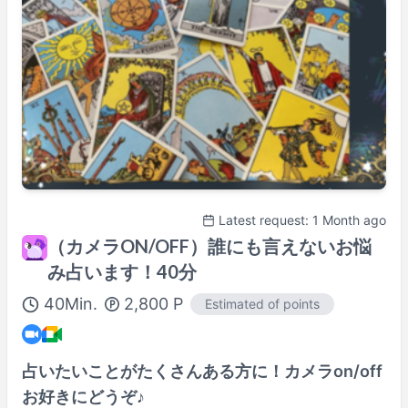
Shown in
Asia/Tokyo
time.
Tutorenprofil
100% Satisfaction Guaranteed Lesson
Details Here→
Latest request: 1 Month ago
（カメラON/OFF）誰にも言えないお悩
み占います！40分
40
Min.
2,800
P
Estimated of points
占いたいことがたくさんある方に！カメラon/off
お好きにどうぞ♪