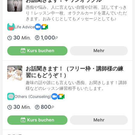
愚痴や悩み、人に言えない自慢や計画、話してすっき
り！レッスン中一枚、オラクルカードを選んでいただ
きます。おみくじとしてもメッセージとしても♪
Life Advice
30
1,000
Min.
P
Kurs buchen
Mehr
お話聞きます！（フリー枠・講師様の練
習にもどうぞ！）
趣味の話や誰にも言えない愚痴、お聞きします！講師
様などのレッスン練習相手もいたします。
Others (Counseling)
30
800
Min.
P
Kurs buchen
Mehr