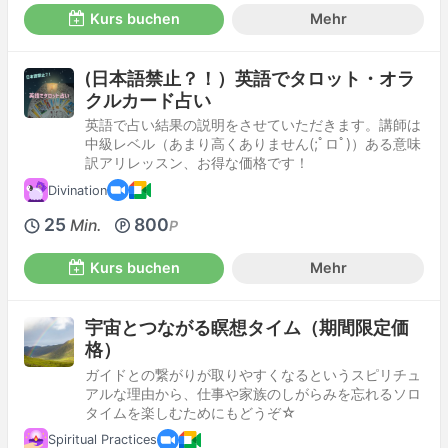
Kurs buchen
Mehr
(日本語禁止？！）英語でタロット・オラ
クルカード占い
英語で占い結果の説明をさせていただきます。講師は
中級レベル（あまり高くありません(;ﾟロﾟ)）ある意味
訳アリレッスン、お得な価格です！
Divination
25
800
Min.
P
Kurs buchen
Mehr
宇宙とつながる瞑想タイム（期間限定価
格）
ガイドとの繋がりが取りやすくなるというスピリチュ
アルな理由から、仕事や家族のしがらみを忘れるソロ
タイムを楽しむためにもどうぞ☆
Spiritual Practices