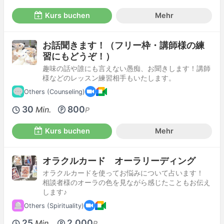
Kurs buchen
Mehr
お話聞きます！（フリー枠・講師様の練
習にもどうぞ！）
趣味の話や誰にも言えない愚痴、お聞きします！講師
様などのレッスン練習相手もいたします。
Others (Counseling)
30
800
Min.
P
Kurs buchen
Mehr
オラクルカード オーラリーディング
オラクルカードを使ってお悩みについて占います！
相談者様のオーラの色を見ながら感じたこともお伝え
します♪
Others (Spirituality)
25
2,000
Min.
P