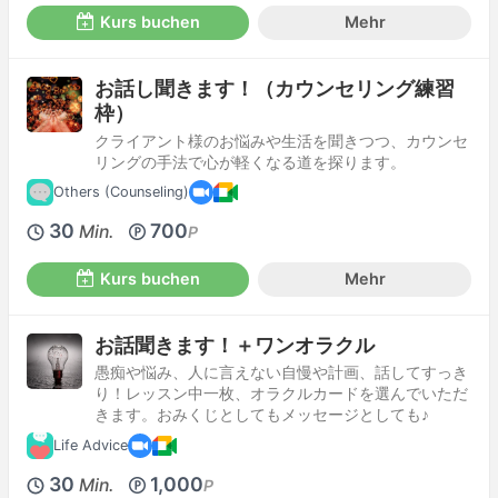
Kurs buchen
Mehr
お話し聞きます！（カウンセリング練習
枠）
クライアント様のお悩みや生活を聞きつつ、カウンセ
リングの手法で心が軽くなる道を探ります。
Others (Counseling)
30
700
Min.
P
Kurs buchen
Mehr
お話聞きます！＋ワンオラクル
愚痴や悩み、人に言えない自慢や計画、話してすっき
り！レッスン中一枚、オラクルカードを選んでいただ
きます。おみくじとしてもメッセージとしても♪
Life Advice
30
1,000
Min.
P