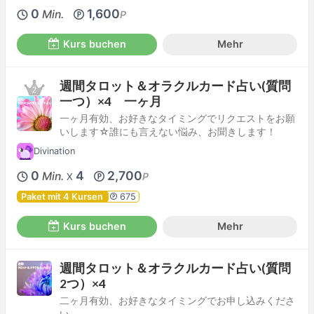
0
1,600
Min.
P
Kurs buchen
Mehr
週間タロット＆オラクルカード占い(質問
一つ）×4 一ヶ月
一ヶ月有効、お好きなタイミングでリクエストをお願
いします☆誰にも言えない悩み、お聞きします！
Divination
0
4
2,700
Min.
P
X
Paket mit 4 Kursen
675
Kurs buchen
Mehr
週間タロット＆オラクルカード占い(質問
2つ）×4
二ヶ月有効、お好きなタイミングでお申し込みくださ
い。