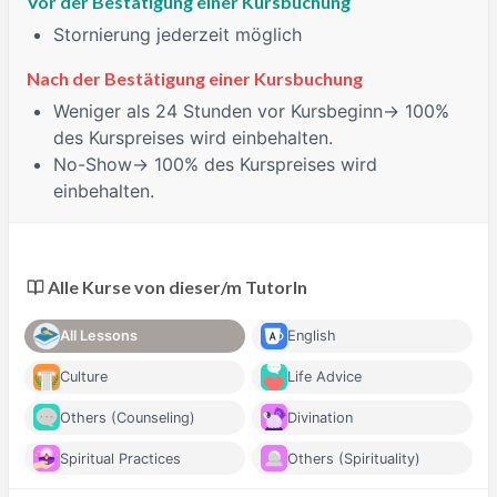
Vor der Bestätigung einer Kursbuchung
Stornierung jederzeit möglich
Nach der Bestätigung einer Kursbuchung
Weniger als 24 Stunden
vor Kursbeginn→ 100%
des Kurspreises wird einbehalten.
No-Show
→ 100% des Kurspreises wird
einbehalten.
Alle Kurse von dieser/m TutorIn
All Lessons
English
Culture
Life Advice
Others (Counseling)
Divination
Spiritual Practices
Others (Spirituality)