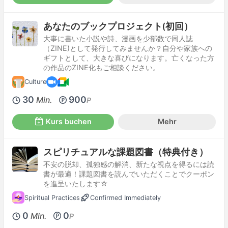
あなたのブックプロジェクト(初回）
大事に書いた小説や詩、漫画を少部数で同人誌
（ZINE)として発行してみませんか？自分や家族への
ギフトとして、大きな喜びになります。亡くなった方
の作品のZINE化もご相談ください。
Culture
30
900
Min.
P
Kurs buchen
Mehr
スピリチュアルな課題図書（特典付き）
不安の脱却、孤独感の解消、新たな視点を得るには読
書が最適！課題図書を読んでいただくことでクーポン
を進呈いたします☆
Spiritual Practices
Confirmed Immediately
0
0
Min.
P