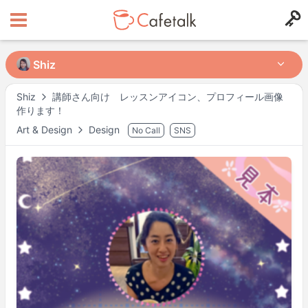
Shiz
Shiz
講師さん向け レッスンアイコン、プロフィール画像
Shiz
作ります！
from
in
Art & Design
Design
No Call
SNS
532
174
Mögliche Kurszeiten
Mo
18:00
–
20:30
Di
18:00
–
20:30
Mi
18:00
–
20:30
Do
18:00
–
20:30
Fr
18:00
–
20:30
Sa
18:00
–
20:30
So
18:00
–
20:30
Actual availability may differ. Please check when you make a request.