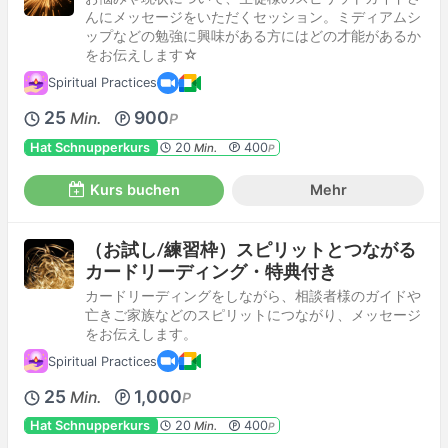
んにメッセージをいただくセッション。ミディアムシ
ップなどの勉強に興味がある方にはどの才能があるか
をお伝えします☆
Spiritual Practices
25
900
Min.
P
Hat Schnupperkurs
20
400
Min.
P
Kurs buchen
Mehr
（お試し/練習枠）スピリットとつながる
カードリーディング・特典付き
カードリーディングをしながら、相談者様のガイドや
亡きご家族などのスピリットにつながり、メッセージ
をお伝えします。
Spiritual Practices
25
1,000
Min.
P
Hat Schnupperkurs
20
400
Min.
P