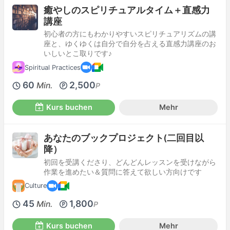
癒やしのスピリチュアルタイム＋直感力
講座
初心者の方にもわかりやすいスピリチュアリズムの講
座と、ゆくゆくは自分で自分を占える直感力講座のお
いしいとこ取りです♪
Spiritual Practices
60
2,500
Min.
P
Kurs buchen
Mehr
あなたのブックプロジェクト(二回目以
降）
初回を受講くださり、どんどんレッスンを受けながら
作業を進めたい＆質問に答えて欲しい方向けです
Culture
45
1,800
Min.
P
Kurs buchen
Mehr