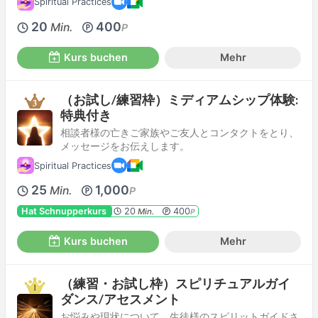
Spiritual Practices
20
400
Min.
P
Kurs buchen
Mehr
（お試し/練習枠）ミディアムシップ体験:
特典付き
相談者様の亡きご家族やご友人とコンタクトをとり、
メッセージをお伝えします。
Spiritual Practices
25
1,000
Min.
P
Hat Schnupperkurs
20
400
Min.
P
Kurs buchen
Mehr
（練習・お試し枠）スピリチュアルガイ
ダンス/アセスメント
お悩みや現状について、生徒様のスピリットガイドさ