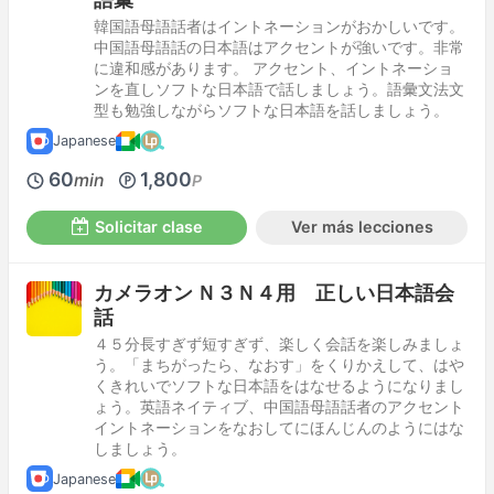
韓国語母語話者はイントネーションがおかしいです。
中国語母語話の日本語はアクセントが強いです。非常
に違和感があります。 アクセント、イントネーショ
ンを直しソフトな日本語で話しましょう。語彙文法文
型も勉強しながらソフトな日本語を話しましょう。
Japanese
60
1,800
min
P
Solicitar clase
Ver más lecciones
カメラオン Ｎ３Ｎ４用 正しい日本語会
話
４５分長すぎず短すぎず、楽しく会話を楽しみましょ
う。「まちがったら、なおす」をくりかえして、はや
くきれいでソフトな日本語をはなせるようになりまし
ょう。英語ネイティブ、中国語母語話者のアクセント
イントネーションをなおしてにほんじんのようにはな
しましょう。
Japanese