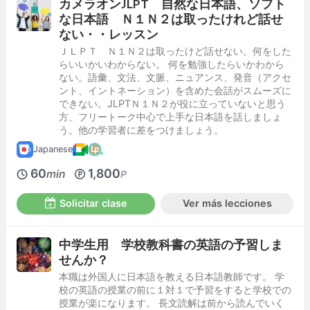
カメラオンJLPT 自然な日本語、ソフト
な日本語 Ｎ１Ｎ２は取ったけれど話せ
ない・・レッスン
ＪＬＰＴ Ｎ１Ｎ２は取ったけど話せない。何をした
らいいかいわからない。 何を勉強したらいかわから
ない。語彙、文法、文脈、ニュアンス、発音（アクセ
ント、イントネーション）を含めた会話がスムーズに
できない。JLPTＮ１Ｎ２が役に立っていないと思う
方、フリートーク中心で上手な日本語を話しましょ
う。他の学習者に差をつけましょう。
Japanese
60
1,800
min
P
Solicitar clase
Ver más lecciones
中学生用 学校教科書の英語の予習しま
せんか？
本職は外国人に日本語を教える日本語教師です。 学
校の英語の授業の前に１対１で予習をすると学校での
授業が楽になります。 長文読解は前から読んでいく