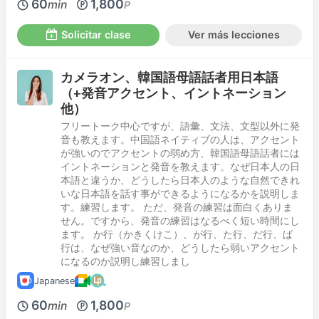
60
1,800
min
P
Solicitar clase
Ver más lecciones
カメラオン、韓国語母語話者用日本語
（+発音アクセント、イントネーション
他）
フリートーク中心ですが、語彙、文法、文型以外に発
音も教えます。中国語ネイティブの人は、アクセント
が強いのでアクセントの弱め方、韓国語母語話者には
イントネーションと発音を教えます。なぜ日本人の日
本語と違うか、どうしたら日本人のような自然できれ
いな日本語を話す事ができるようになるかを説明しま
す。練習します。 ただ、発音の練習は面白くありま
せん。ですから、発音の練習はなるべく短い時間にし
ます。 か行（かきくけこ）、が行、た行、だ行、ば
行は、なぜ強い音なのか、どうしたら弱いアクセント
になるのか説明し練習しまし
Japanese
60
1,800
min
P