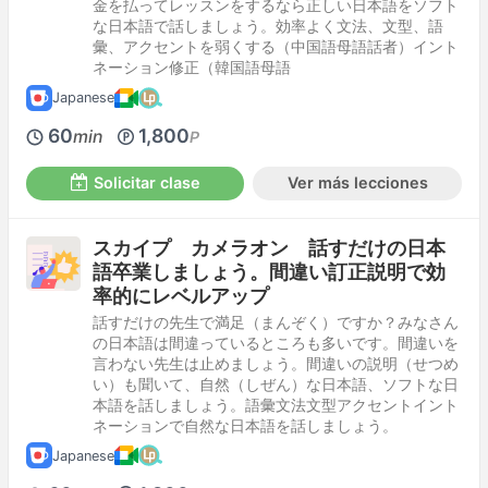
金を払ってレッスンをするなら正しい日本語をソフト
な日本語で話しましょう。効率よく文法、文型、語
彙、アクセントを弱くする（中国語母語話者）イント
ネーション修正（韓国語母語
Japanese
60
1,800
min
P
Solicitar clase
Ver más lecciones
スカイプ カメラオン 話すだけの日本
語卒業しましょう。間違い訂正説明で効
率的にレベルアップ
話すだけの先生で満足（まんぞく）ですか？みなさん
の日本語は間違っているところも多いです。間違いを
言わない先生は止めましょう。間違いの説明（せつめ
い）も聞いて、自然（しぜん）な日本語、ソフトな日
本語を話しましょう。語彙文法文型アクセントイント
ネーションで自然な日本語を話しましょう。
Japanese