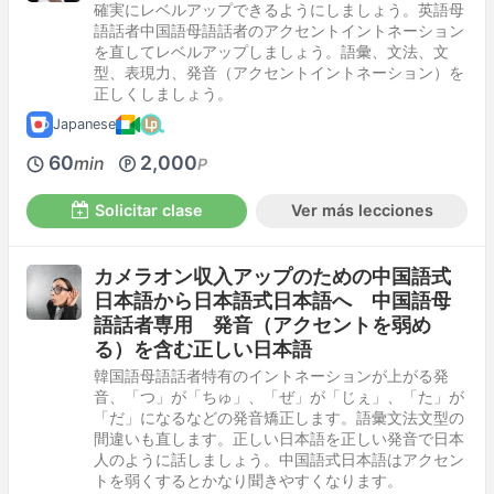
確実にレベルアップできるようにしましょう。英語母
語話者中国語母語話者のアクセントイントネーション
を直してレベルアップしましょう。語彙、文法、文
型、表現力、発音（アクセントイントネーション）を
正しくしましょう。
Japanese
60
2,000
min
P
Solicitar clase
Ver más lecciones
カメラオン収入アップのための中国語式
日本語から日本語式日本語へ 中国語母
語話者専用 発音（アクセントを弱め
る）を含む正しい日本語
韓国語母語話者特有のイントネーションが上がる発
音、「つ」が「ちゅ」、「ぜ」が「じぇ」、「た」が
「だ」になるなどの発音矯正します。語彙文法文型の
間違いも直します。正しい日本語を正しい発音で日本
人のように話しましょう。中国語式日本語はアクセン
トを弱くするとかなり聞きやすくなります。