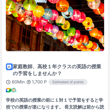
Shown in
Asia/Tokyo
time.
Perfil del(de la) tutor/a
100% Satisfaction Guaranteed Lesson
Details Here→
家庭教師、高校１年クラスの英語の授業
の予習をしませんか？
60
Min
1,700
P
Estimated of points
学校の英語の授業の前に１対１で予習をすると学
校での授業が楽になります。 長文読解は前から読