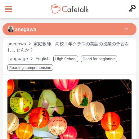
anegawa
anegawa
anegawa
家庭教師、高校１年クラスの英語の授業の予習を
しませんか？
from
in
Language
English
High School
Good for beginners
2245
644
Reading comprehension
Horarios disponibles
Mon
12:00
–
Tue
00:00
Tue
12:00
–
Wed
00:00
Wed
12:00
–
Thu
00:00
Thu
12:00
–
Fri
00:00
Fri
12:00
–
Sat
00:00
Sat
12:00
–
Sun
00:00
Sun
12:00
–
Mon
00:00
Actual availability may differ. Please check when you make a request.