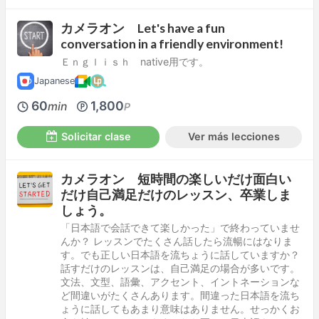
カメラオン Let's have a fun
conversation in a friendly environment!
Ｅｎｇｌｉｓｈ native用です。
Japanese
60
1,800
min
P
Solicitar clase
Ver más lecciones
カメラオン 短時間の楽しいだけ面白い
だけ自己満足だけのレッスン、卒業しま
しょう。
「日本語で会話できて楽しかった」で終わっていませ
んか？ レッスンでたくさん話したら流暢にはなりま
す。でも正しい日本語を流ちょうに話していますか？
話すだけのレッスンは、自己満足の場合が多いです。
文法、文型、語彙、アクセント、イントネーションな
ど間違いがたくさんあります。間違った日本語を流ち
ょうに話してもあまり意味はありません。せっかくお