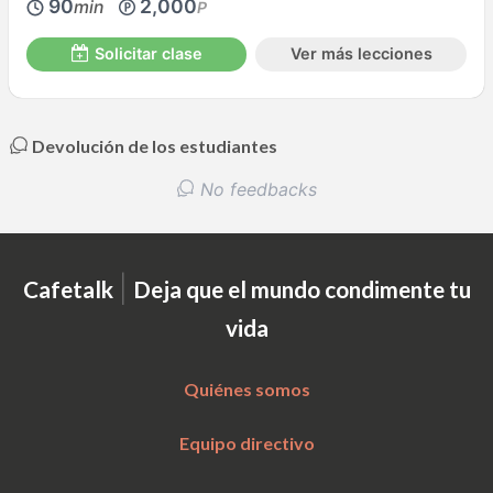
90
2,000
min
P
Solicitar clase
Ver más lecciones
Devolución de los estudiantes
No feedbacks
|
Cafetalk
Deja que el mundo condimente tu
vida
Quiénes somos
Equipo directivo