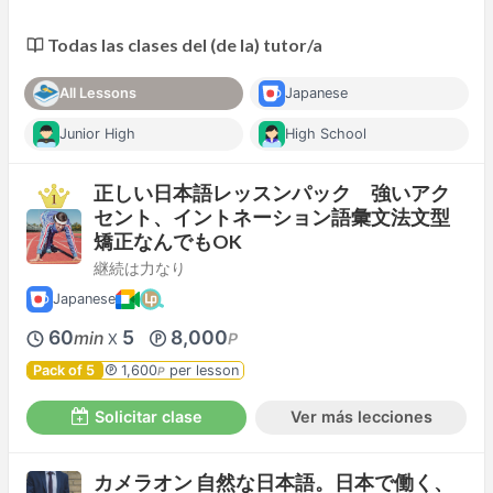
Todas las clases del (de la) tutor/a
All Lessons
Japanese
Junior High
High School
正しい日本語レッスンパック 強いアク
セント、イントネーション語彙文法文型
矯正なんでもOK
継続は力なり
Japanese
60
5
8,000
min
P
X
Pack of 5
1,600
per lesson
P
Solicitar clase
Ver más lecciones
カメラオン 自然な日本語。日本で働く、