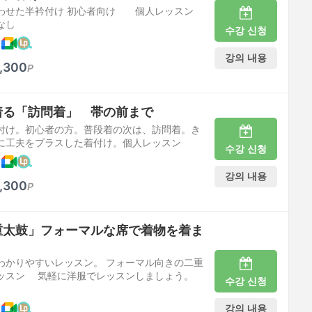
わせた半衿付け 初心者向け 個人レッスン
なし
수강 신청
케
강의 내용
,300
P
着る「訪問着」 帯の前まで
付け。初心者の方。普段着の次は、訪問着。き
に工夫をプラスした着付け。個人レッスン
수강 신청
케
강의 내용
,300
P
重太鼓」フォーマルな席で着物を着ま
わかりやすいレッスン。 フォーマル向きの二重
ッスン 気軽に洋服でレッスンしましょう。
수강 신청
강의 내용
케