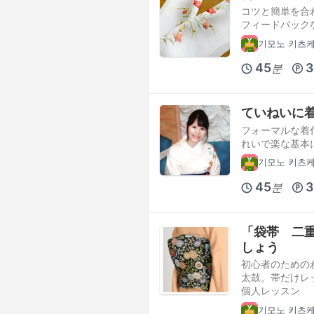
コツと簡単を合
フィードバック
기모노 키츠
45
3
분
ていねいに
フォーマルな着
れいで楽な基本
기모노 키츠
45
3
분
「袋帯 二
しょう
初心者のための
太鼓。帯だけレ
個人レッスン
기모노 키츠