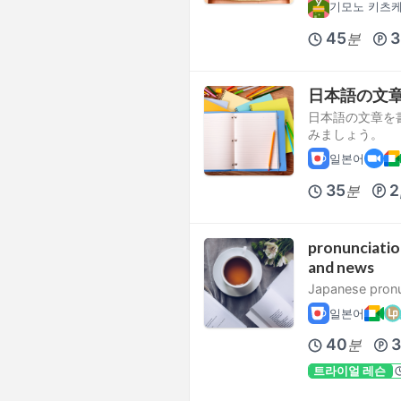
기모노 키츠
45
3
분
日本語の文
日本語の文章を
みましょう。
일본어
35
2
분
pronunciatio
and news
Japanese pronu
일본어
40
3
분
트라이얼 레슨