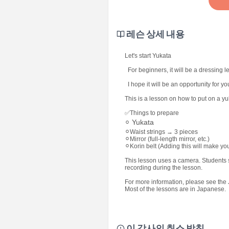
레슨 상세 내용
Let's start Yukata
For beginners, it will be a dressing 
I hope it will be an opportunity for y
This is a lesson on how to put on a yu
✅Things to prepare
Yukata
⚪︎
⚪︎Waist strings → 3 pieces
⚪︎Mirror (full-length mirror, etc.)
⚪︎Korin belt (Adding this will make y
This lesson uses a camera. Students 
recording during the lesson.
For more information, please see th
Most of the lessons are in Japanese.
이 강사의 취소 방침