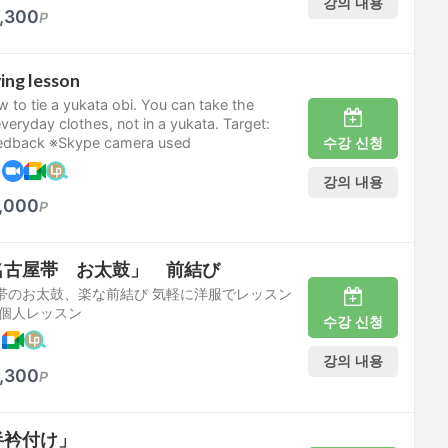
강의 내용
,300
P
ying lesson
 to tie a yukata obi. You can take the
everyday clothes, not in a yukata. Target:
수강 신청
eedback ※Skype camera used
케
강의 내용
,000
P
名古屋帯 お太鼓」 前結び
帯のお太鼓、楽な前結び 気軽に洋服でレッスン
者個人レッスン
수강 신청
케
강의 내용
,300
P
半衿付け」