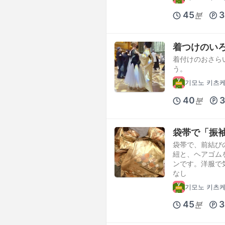
45
3
분
着つけのい
着付けのおさら
う。
기모노 키츠
40
3
분
袋帯で「振
袋帯で、前結び
紐と、ヘアゴム
ンです。洋服で
なし
기모노 키츠
45
3
분