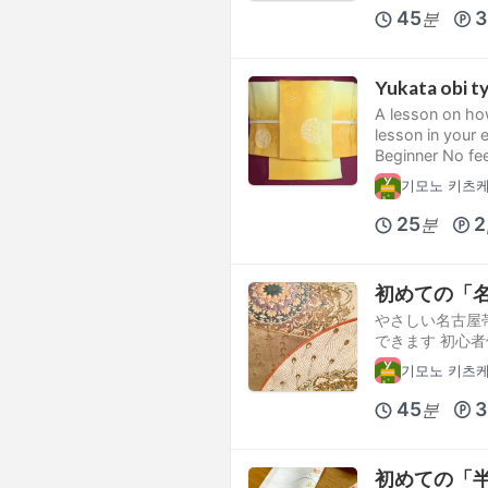
45
3
분
Yukata obi t
A lesson on how
lesson in your 
Beginner No f
기모노 키츠
25
2
분
初めての「
やさしい名古屋
できます 初心
기모노 키츠
45
3
분
初めての「