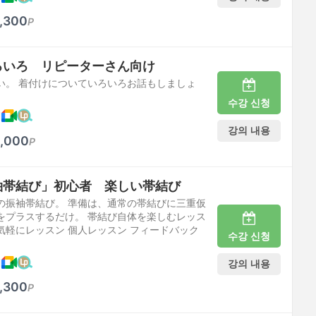
,300
P
ろいろ リピーターさん向け
い。 着付けについていろいろお話もしましょ
수강 신청
케
강의 내용
,000
P
袖帯結び」初心者 楽しい帯結び
の振袖帯結び。 準備は、通常の帯結びに三重仮
をプラスするだけ。 帯結び自体を楽しむレッス
気軽にレッスン 個人レッスン フィードバック
수강 신청
케
강의 내용
,300
P