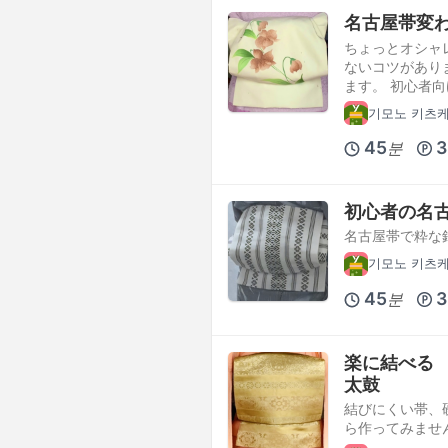
名古屋帯変
ちょっとオシャ
ないコツがあり
ます。 初心者
기모노 키츠
45
3
분
初心者の名
名古屋帯で粋な
기모노 키츠
45
3
분
楽に結べる
太鼓
結びにくい帯、
ら作ってみませ