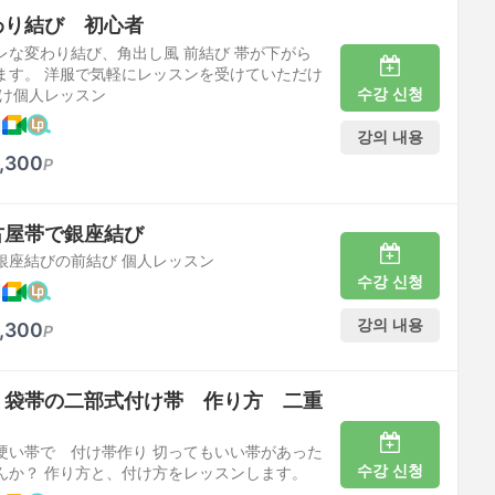
わり結び 初心者
レな変わり結び、角出し風 前結び 帯が下がら
ます。 洋服で気軽にレッスンを受けていただけ
수강 신청
向け個人レッスン
케
강의 내용
,300
P
古屋帯で銀座結び
銀座結びの前結び 個人レッスン
수강 신청
케
강의 내용
,300
P
 袋帯の二部式付け帯 作り方 二重
硬い帯で 付け帯作り 切ってもいい帯があった
수강 신청
んか？ 作り方と、付け方をレッスンします。