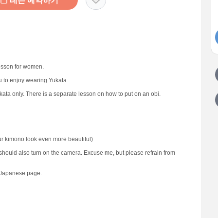
레슨 예약하기
lesson for women.
ou to enjoy wearing Yukata .
kata only. There is a separate lesson on how to put on an obi.
our kimono look even more beautiful)
should also turn on the camera. Excuse me, but please refrain from
e Japanese page.