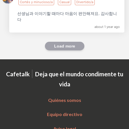
Cortés y minucioso/a
Casual
Divertido/a
선생님과 이야기할 때마다 마음이 편안해져요. 감사합니
다
about 1 year ago
Load more
|
Cafetalk
Deja que el mundo condimente tu
vida
Quiénes somos
Equipo directivo
Aviso legal