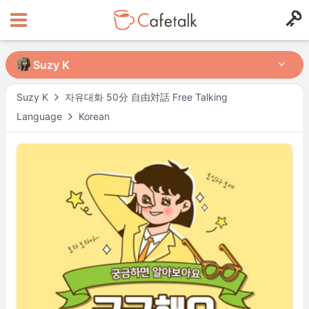
Suzy K
Suzy K
Suzy K
자유대화 50分 自由対話 Free Talking
Language
Korean
from
in
668
269
Horarios disponibles
Sat
09:00
–
Sun
00:00
Sun
09:00
–
23:00
Actual availability may differ. Please check when you make a request.
Shown in
Asia/Tokyo
time.
Perfil del(de la) tutor/a