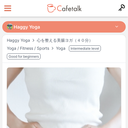
Haggy Yoga
Haggy Yoga
Haggy Yoga
心を整える美腸ヨガ（４０分）
Yoga / Fitness / Sports
Yoga
Intermediate level
from
in
174
53
Good for beginners
Available Times
Wed
15:00
–
16:30
Thu
09:30
–
16:30
Fri
09:30
–
14:30
Actual availability may differ. Please check when you make a request.
Shown in
Asia/Tokyo
time.
Tutor’s profile