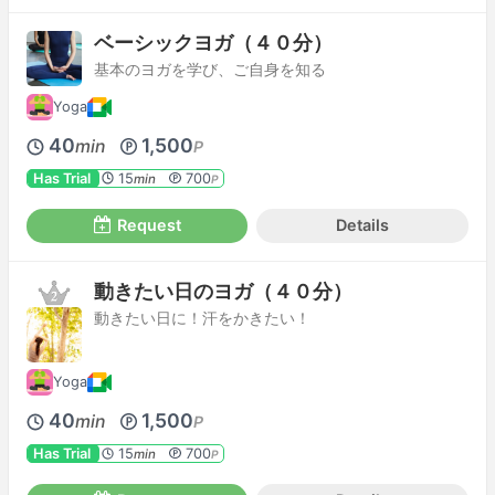
ベーシックヨガ（４０分）
基本のヨガを学び、ご自身を知る
Yoga
40
1,500
min
P
Has Trial
15
700
min
P
Request
Details
動きたい日のヨガ（４０分）
動きたい日に！汗をかきたい！
Yoga
40
1,500
min
P
Has Trial
15
700
min
P