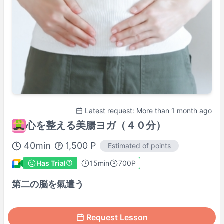
100% Satisfaction Guaranteed Lesson
Details Here→
Latest request: More than 1 month ago
心を整える美腸ヨガ（４０分）
40
min
1,500
P
Estimated of points
Has Trial
15
min
700P
第二の脳を氣遣う
Request Lesson