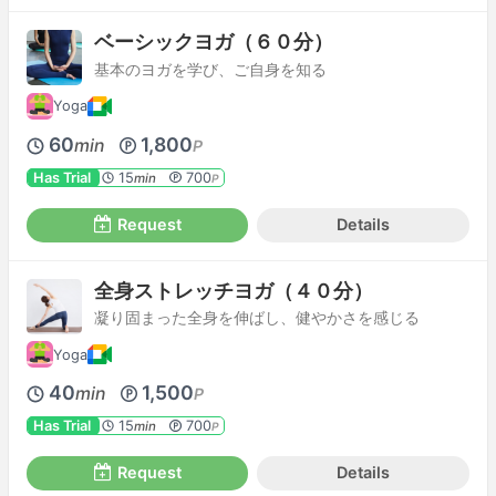
ベーシックヨガ（６０分）
基本のヨガを学び、ご自身を知る
Yoga
60
1,800
min
P
Has Trial
15
700
min
P
Request
Details
全身ストレッチヨガ（４０分）
凝り固まった全身を伸ばし、健やかさを感じる
Yoga
40
1,500
min
P
Has Trial
15
700
min
P
Request
Details