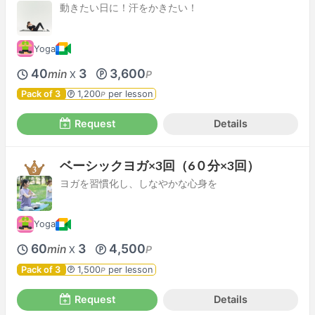
動きたい日に！汗をかきたい！
Yoga
40
3
3,600
min
P
X
Pack of 3
1,200
per lesson
P
Request
Details
ベーシックヨガ×3回（6０分×3回）
ヨガを習慣化し、しなやかな心身を
Yoga
60
3
4,500
min
P
X
Pack of 3
1,500
per lesson
P
Request
Details