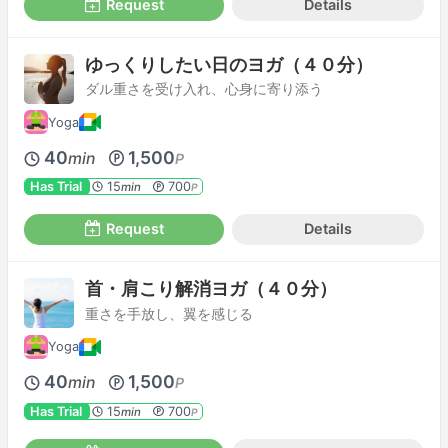
Request
Details
ゆっくりしたい日のヨガ（４０分）
ダル重さを受け入れ、心身に寄り添う
Yoga
40
1,500
min
P
Has Trial
15
700
min
P
Request
Details
首・肩こり解消ヨガ（４０分）
重さを手放し、翼を感じる
Yoga
40
1,500
min
P
Has Trial
15
700
min
P