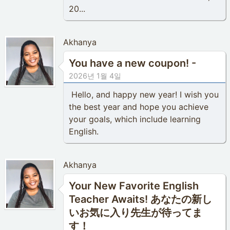
20...
Akhanya
You have a new coupon! -
2026년 1월 4일
Hello, and happy new year! I wish you
the best year and hope you achieve
your goals, which include learning
English.
Akhanya
Your New Favorite English
Teacher Awaits! あなたの新し
いお気に入り先生が待ってま
す！