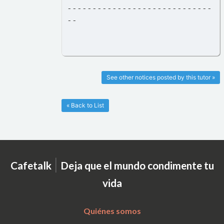
-----------------------------
--
See other notices posted by this tutor »
« Back to List
|
Cafetalk
Deja que el mundo condimente tu
vida
Quiénes somos