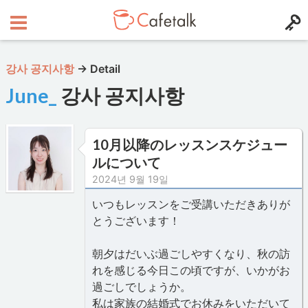
강사 공지사항
→
Detail
June_
강사 공지사항
10月以降のレッスンスケジュー
ルについて
2024년 9월 19일
いつもレッスンをご受講いただきありが
とうございます！
朝夕はだいぶ過ごしやすくなり、秋の訪
れを感じる今日この頃ですが、いかがお
過ごしでしょうか。
私は家族の結婚式でお休みをいただいて