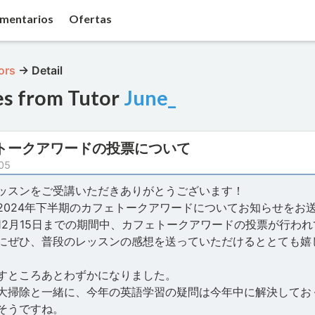
mentarios
Ofertas
ors
→
Detail
es from Tutor
June_
トークアワードの投票について
05
ッスンをご受講いただきありがとうございます！
2024年下半期のカフェトークアワードについてお知らせをお
12月15日までの期間中、カフェトークアワードの投票が行わ
にぜひ、普段のレッスンの感想を送っていただけるととても嬉
すところあとわずかになりました。
大掃除と一緒に、今年の英語学習の疑問は今年中に解決してお
そうですね。