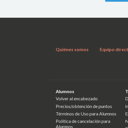
Quiénes somos
Equipo direc
Alumnos
T
Volver al encabezado
D
Precios/obtención de puntos
I
Términos de Uso para Alumnos
E
Política de cancelación para
N
Alumnos