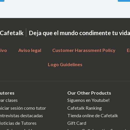
|
Cafetalk
Deja que el mundo condimente tu vid
tivo
Aviso legal
Customer Harassment Policy
E
Logo Guidelines
utores
Our Other Products
ar clases
Síguenos en Youtube!
niciar sesión como tutor
Cafetalk Ranking
ntrevistas destacadas
Tienda online de Cafetalk
oticias de Tutores
Gift Card