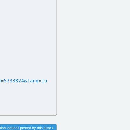
d=5733824&lang=ja
ther notices posted by this tutor »