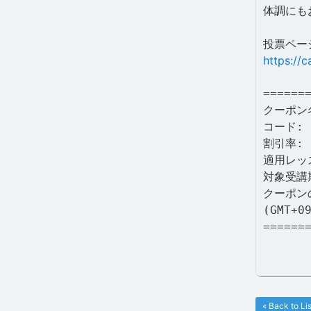
体調にも
投票ペー
https://
======
クーポン名
コード: 9
割引率: 
適用レッ
対象受講期
クーポン
(GMT+0
======
« Back to Lis