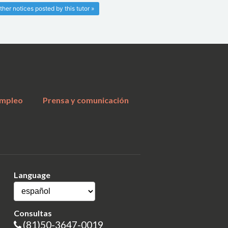
ther notices posted by this tutor »
a
mpleo
Prensa y comunicación
Language
Consultas
(81)50-3647-0019