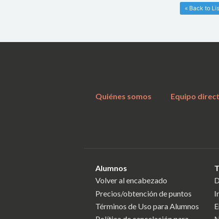
« Back to Lis
Quiénes somos
Equipo direc
Alumnos
T
Volver al encabezado
D
Precios/obtención de puntos
I
Términos de Uso para Alumnos
E
Política de cancelación para
N