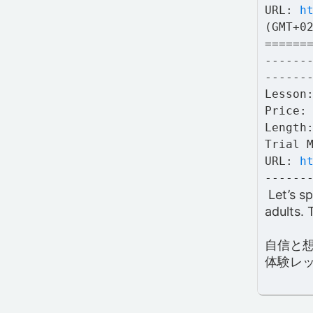
URL:
h
(GMT+0
======
------
------
Lesson
Price:
Length
Trial 
URL:
h
------
Let’s sp
adults. 
自信と
体験レ