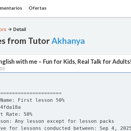
mentarios
Ofertas
ors
→
Detail
es from Tutor
Akhanya
nglish with me – Fun for Kids, Real Talk for Adults
-05
======================
 Name: First lesson 50%
b4fda18a
nt Rate: 50%
sson: Any lesson except for lesson packs
ive for lessons conducted between: Sep 4, 202