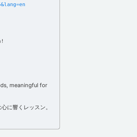
5&lang=en
n!
ids, meaningful for
は心に響くレッスン。