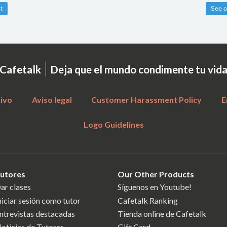
t
See o
|
Cafetalk
Deja que el mundo condimente tu vid
tivo
Aviso legal
Customer Harassment Policy
E
Logo Guidelines
utores
Our Other Products
ar clases
Síguenos en Youtube!
niciar sesión como tutor
Cafetalk Ranking
ntrevistas destacadas
Tienda online de Cafetalk
oticias de Tutores
Gift Card