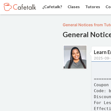
¿Cafetalk?
Clases
Tutores
Co
General Notices from Tut
General Notic
Learn E
2025-09
======
Coupon
Code: 
Discou
For Le
Effect