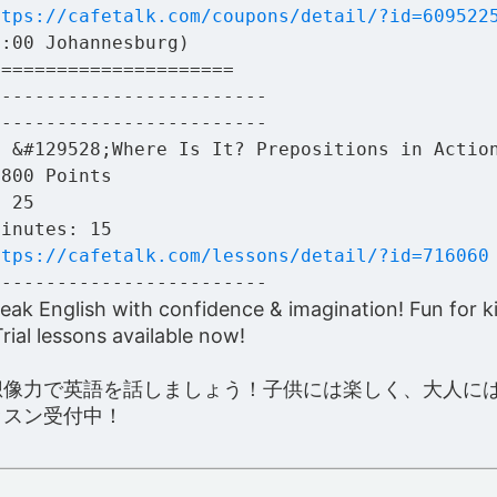
ttps://cafetalk.com/coupons/detail/?id=609522
2:00 Johannesburg)
======================
-------------------------
-------------------------
: &#129528;Where Is It? Prepositions in Actio
 800 Points
: 25
Minutes: 15
ttps://cafetalk.com/lessons/detail/?id=716060
-------------------------
eak English with confidence & imagination! Fun for k
Trial lessons available now!
想像力で英語を話しましょう！子供には楽しく、大人に
ッスン受付中！