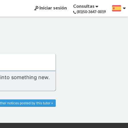
Consultas
Iniciar sesión
(81)50-3647-0019
 into something new.
ther notices posted by this tutor »