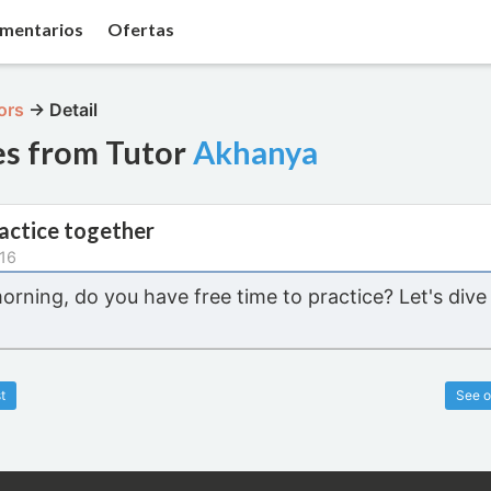
mentarios
Ofertas
ors
→
Detail
es from Tutor
Akhanya
ractice together
16
rning, do you have free time to practice? Let's dive
t
See o