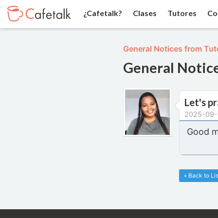
¿Cafetalk?
Clases
Tutores
Co
General Notices from Tut
General Notic
Let's p
2025-09-
Good mo
« Back to Lis