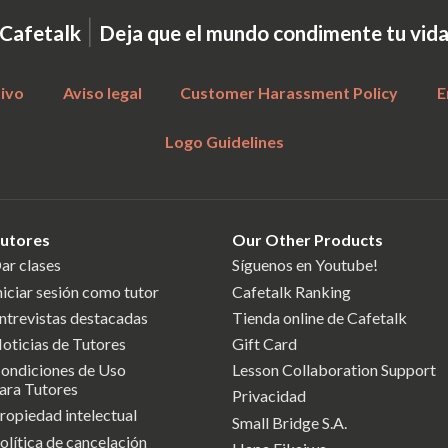
|
Cafetalk
Deja que el mundo condimente tu vid
tivo
Aviso legal
Customer Harassment Policy
E
Logo Guidelines
utores
Our Other Products
ar clases
Síguenos en Youtube!
niciar sesión como tutor
Cafetalk Ranking
ntrevistas destacadas
Tienda online de Cafetalk
oticias de Tutores
Gift Card
ondiciones de Uso
Lesson Collaboration Support
ara Tutores
Privacidad
ropiedad intelectual
Small Bridge S.A.
olítica de cancelación