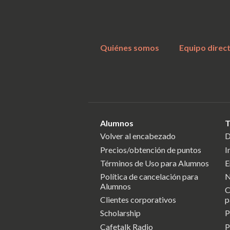
Quiénes somos
Equipo direc
Alumnos
T
Volver al encabezado
D
Precios/obtención de puntos
I
Términos de Uso para Alumnos
E
Política de cancelación para
N
Alumnos
C
Clientes corporativos
p
Scholarship
P
Cafetalk Radio
P