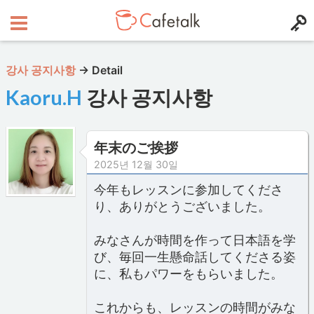
강사 공지사항
→
Detail
Kaoru.H
강사 공지사항
年末のご挨拶
2025년 12월 30일
今年もレッスンに参加してくださ
り、ありがとうございました。
みなさんが時間を作って日本語を学
び、毎回一生懸命話してくださる姿
に、私もパワーをもらいました。
これからも、レッスンの時間がみな