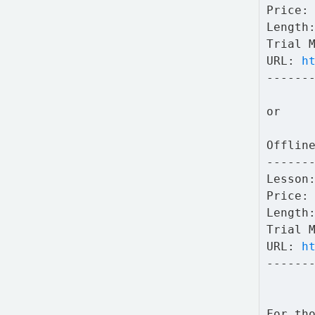
Price:
Length
Trial 
URL:
h
------
or
Offlin
------
Lesson
Price:
Length
Trial 
URL:
h
------
For th