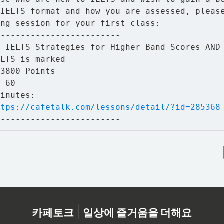
 IELTS format and how you are assessed, pleas
ing session for your first class:
-------------------------
: IELTS Strategies for Higher Band Scores AND
ELTS is marked
 3800 Points
: 60
Minutes:
ttps://cafetalk.com/lessons/detail/?id=285368
-------------------------
|
카페토크
일상에 즐거움을 더해요