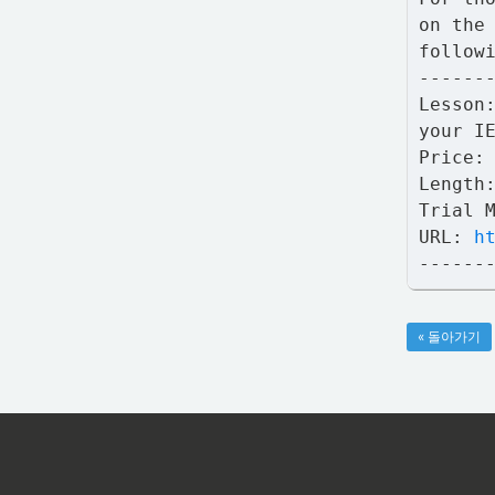
on the
follow
------
Lesson
your I
Price:
Length
Trial 
URL:
h
------
« 돌아가기