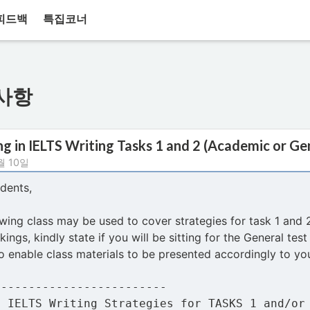
피드백
특집코너
사항
g in IELTS Writing Tasks 1 and 2 (Academic or Ge
월 10일
dents,
wing class may be used to cover strategies for task 1 and 2
ings, kindly state if you will be sitting for the General te
o enable class materials to be presented accordingly to yo
-------------------------
: IELTS Writing Strategies for TASKS 1 and/or