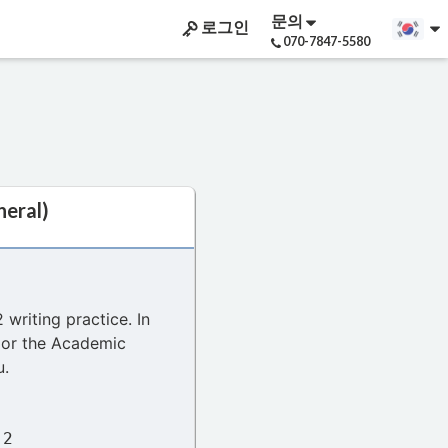
문의
로그인
070-7847-5580
neral)
 writing practice. In
st or the Academic
u.
 2