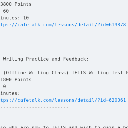
 3800 Points
: 60
Minutes: 10
ttps://cafetalk.com/lessons/detail/?id=619878
-------------------------
e Writing Practice and Feedback:
-------------------------
: (Offline Writing Class) IELTS Writing Test 
 1800 Points
: 0
Minutes:
ttps://cafetalk.com/lessons/detail/?id=620061
-------------------------
ose who are new to IELTS and wish to gain a b