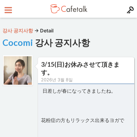
강사 공지사항
→
Detail
Cocomi
강사 공지사항
3/15(日)お休みさせて頂きま
す。
2026년 3월 8일
日差しが春になってきましたね。
花粉症の方もリラックス出来るヨガで