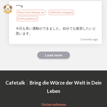
***o
Passt sich Niveau an
Höflicher Umgang
Enthusiastisch
今日も良い運動ができました。自分でも復習したいと
思います。
3 months ago
Load more
|
Cafetalk
Bring die Würze der Welt in Dein
Leben
Unternehmen