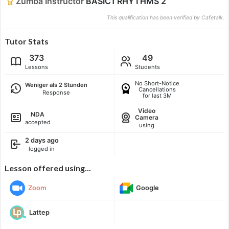
Zumba Instructor
BASIC1 RHYTHMS 2
This qualification has been verified by Cafetalk.
Tutor Stats
373
49
Lessons
Students
No Short-Notice
Weniger als 2 Stunden
Cancellations
Response
for last 3M
Video
NDA
Camera
accepted
using
2 days ago
logged in
Lesson offered using...
Zoom
Google
Lattep