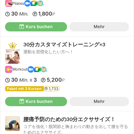
Pilates
30
1,800
Min.
P
Kurs buchen
Mehr
30分カスタマイズトレーニング×3
運動を習慣化したい方へ！
Workout
30
3
5,200
Min.
P
X
Paket mit 3 Kursen
1,733
Kurs buchen
Mehr
腰痛予防のための30分エクササイズ！
コアを強化！股関節と胸まわりの動きを出して腰を守る
ためのエクササイズ。