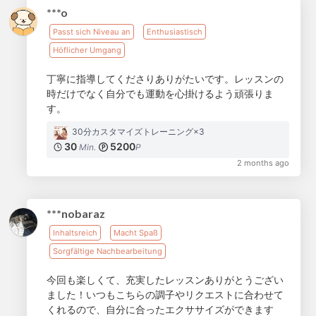
***o
Passt sich Niveau an
Enthusiastisch
Höflicher Umgang
丁寧に指導してくださりありがたいです。レッスンの
時だけでなく自分でも運動を心掛けるよう頑張りま
す。
30分カスタマイズトレーニング×3
30
5200
Min.
P
2 months ago
***nobaraz
Inhaltsreich
Macht Spaß
Sorgfältige Nachbearbeitung
今回も楽しくて、充実したレッスンありがとうござい
ました！いつもこちらの調子やリクエストに合わせて
くれるので、自分に合ったエクササイズができます