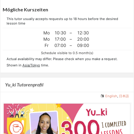
Mögliche Kurszeiten
This tutor usually accepts requests up to 18 hours before the desired
lesson time
Mo
10:30
–
12:30
Mo
17:00
–
20:00
Fr
07:00
–
09:00
Schedule visible to 0.5 month(s)
Actual availability may differ. Please check when you make a request.
Shown in
Asia/Tokyo
time.
Yu_ki Tutorenprofil
English
,
日本語