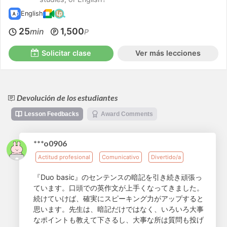
English
25
1,500
min
P
Solicitar clase
Ver más lecciones
Devolución de los estudiantes
Lesson Feedbacks
Award Comments
***o0906
Actitud profesional
Comunicativo
Divertido/a
『Duo basic』のセンテンスの暗記を引き続き頑張っ
ています。口頭での英作文が上手くなってきました。
続けていけば、確実にスピーキング力がアップすると
思います。先生は、暗記だけではなく、いろいろ大事
なポイントも教えて下さるし、大事な所は質問も投げ