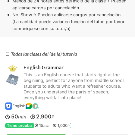
Menos de 24 horas
antes del inicio de la clase→ Pueden
aplicarse cargos por cancelación.
No-Show
→ Pueden aplicarse cargos por cancelación.
(La cantidad puede variar en función del tutor, por favor
comuníquese con su tutor/a)
Todas las clases del (de la) tutor/a
English Grammar
This is an English course that starts right at the
beginning, perfect for anyone from middle school
students to adults who want a refresher course.
Once you understand the parts of speech,
everything will fall into place!
English
50
2,900
min
P
Tiene prueba
15
1,000
min
P