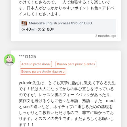
かけてくださるので、一人で勉強するより楽しいで
す。日本人がひっかかりやすいポイントも色々アドバ
イスしてくださいます。
Memorize English phrases through DUO
40
2100
min
P
2 months ago
***i1125
Actitud profesional
Bueno para principiantes
Bueno para estudio riguroso
yukarin先生は、とても真摯に熱心に教えて下さる先生
です！私は大人になってからの学び直しを行っている
のですが、レッスン後のフィードバックがあったり、
英作文を続けるうちに色々な単語、熟語、また、meet
とseeの違いなど、ネイティブに通じるための基礎を
しっかりとご教授いただけるので、非常に助かってお
ります。オススメの先生です。またよろしくお願いし
ます！！