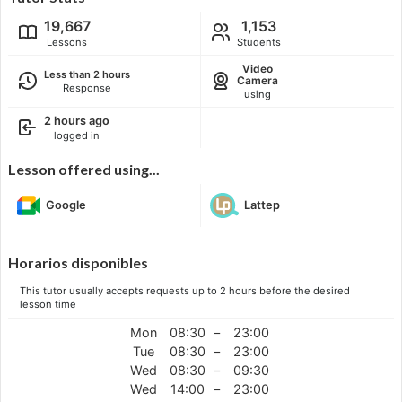
19,667
1,153
Lessons
Students
Video
Less than 2 hours
Camera
Response
using
2 hours ago
logged in
Lesson offered using...
Google
Lattep
Horarios disponibles
This tutor usually accepts requests up to 2 hours before the desired
lesson time
Mon
08:30
–
23:00
Tue
08:30
–
23:00
Wed
08:30
–
09:30
Wed
14:00
–
23:00