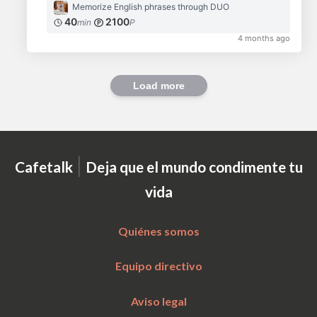
Memorize English phrases through DUO
40
2100
min
P
4 months ago
Load more
|
Cafetalk
Deja que el mundo condimente tu
vida
Quiénes somos
Equipo directivo
Aviso legal