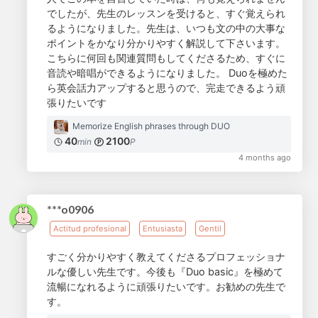
でしたが、先生のレッスンを受けると、すぐ覚えられ
るようになりました。先生は、いつも文の中の大事な
ポイントをかなり分かりやすく解説して下さいます。
こちらに何回も関連質問もしてくださるため、すぐに
音読や暗唱ができるようになりました。 Duoを極めた
ら英会話力アップすると思うので、完走できるよう頑
張りたいです
Memorize English phrases through DUO
40
2100
min
P
4 months ago
***o0906
Actitud profesional
Entusiasta
Gentil
すごく分かりやすく教えてくださるプロフェッショナ
ルな優しい先生です。今後も『Duo basic』を極めて
流暢になれるように頑張りたいです。お勧めの先生で
す。