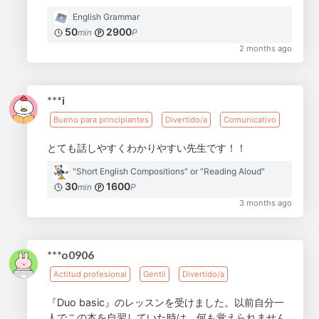
English Grammar
50
2900
min
P
2 months ago
***i
Bueno para principiantes
Divertido/a
Comunicativo
とても話しやすくわかりやすい先生です！！
"Short English Compositions" or "Reading Aloud"
30
1600
min
P
3 months ago
***o0906
Actitud profesional
Gentil
Divertido/a
『Duo basic』のレッスンを受けました。以前自分一
人でこの本を自習していた時は、何も覚えられません