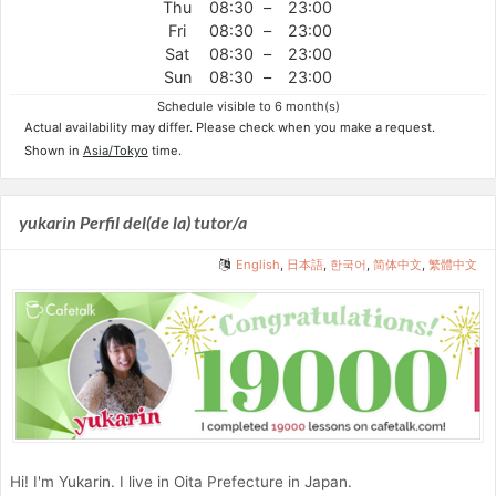
Thu
08:30
–
23:00
Fri
08:30
–
23:00
Sat
08:30
–
23:00
Sun
08:30
–
23:00
Schedule visible to 6 month(s)
Actual availability may differ. Please check when you make a request.
Shown in
Asia/Tokyo
time.
yukarin Perfil del(de la) tutor/a
English
,
日本語
,
한국어
,
简体中文
,
繁體中文
Hi! I'm Yukarin. I live in Oita Prefecture in Japan.