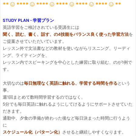
☺
☺
☺
☺
☺
☺
**
**
**
**
**
**
**
**
**
**
**
**
STUDY PLAN - 学習プラン
英語学習をご検討されている受講生には
聞く、読む、書く、話す、の4技能をバランス良く使った学習方法
を
ご提案させていただいています。
レッスン外で文法書などの教材を使いながらリスニング、リーディ
ング、ライティングを、
レッスン内でスピーキングを中心とした練習に取り組む、のが1例で
す。
大切なのは
毎日無理なく英語に触れる、学習する時間を作る
という
事。
週1回まとめて数時間学習するのではなく、
5分でも毎日英語に触れるようにしてけるようにサポートさせていた
だきます。
通勤中、夕食の準備が終わった後など毎日決まった時間に行うよう
に
スケジュール化（パターン化）
させると継続しやすくなります。