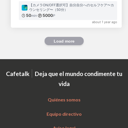
【カメラON/OFF選択可】自分自分へのセルフケア〜カ
ウンセリング〜（50分）
50
5000
min
P
about 1 year ago
Load more
|
Cafetalk
Deja que el mundo condimente tu
vida
Quiénes somos
Equipo directivo
Aviso legal