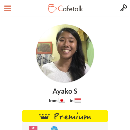
Ayako S
from
in