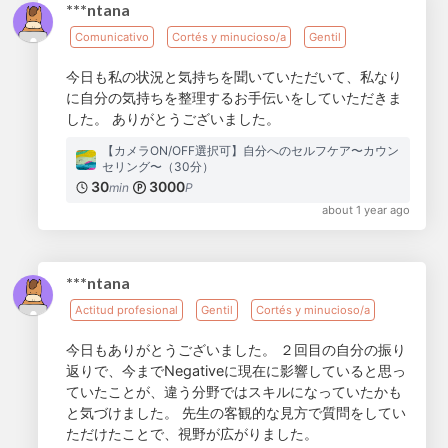
***ntana
Comunicativo
Cortés y minucioso/a
Gentil
今日も私の状況と気持ちを聞いていただいて、私なり
に自分の気持ちを整理するお手伝いをしていただきま
した。 ありがとうございました。
【カメラON/OFF選択可】自分へのセルフケア〜カウン
セリング〜（30分）
30
3000
min
P
about 1 year ago
***ntana
Actitud profesional
Gentil
Cortés y minucioso/a
今日もありがとうございました。 ２回目の自分の振り
返りで、今までNegativeに現在に影響していると思っ
ていたことが、違う分野ではスキルになっていたかも
と気づけました。 先生の客観的な見方で質問をしてい
ただけたことで、視野が広がりました。