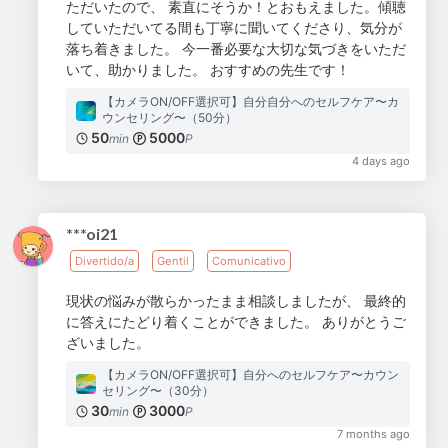
ただいたので、 素直にそうか！とおもえました。傾聴
していただいてる間も丁寧に聞いてくださり、気分が
落ち着きました。 今一番必要な大切な気づきをいただ
いて、助かりました。 おすすめの先生です！
【カメラON/OFF選択可】自分自分へのセルフケア〜カ
ウンセリング〜（50分）
50
5000
min
P
4 days ago
***oi21
Divertido/a
Gentil
Comunicativo
現状の悩みが散らかったまま相談しましたが、 最終的
に答えにたどり着くことができました。 ありがとうご
ざいました。
【カメラON/OFF選択可】自分へのセルフケア〜カウン
セリング〜（30分）
30
3000
min
P
7 months ago