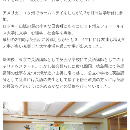
アメリカ、ユタ州でホームステイをしながら3か月間語学研修に参
加。
ロッキー山脈の麓の小さな田舎町にあるコロラド州立フォートルイ
ス大学に入学、心理学、社会学を専攻。
最初の2年間は英会話に苦戦しながらも３、4年目には友達も増え学
ぶ事が多い充実した大学生活を過ごす事が出来ました。
帰国後、東京で英語講師として英会話学校にて英語講師としてのキ
ャリアをスタート。しかし都会暮らしに疲れ四国、徳島県にて英語
講師の仕事を見つけ海が近い山奥に引っ越し。公立小学校に英語講
師として児童には英語の先生として接する傍ら教員の方々には英語
の授業をどのように進めるかなどの研修を行っていました。