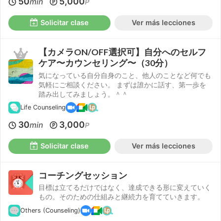
50
5,000
min
P
Solicitar clase
Ver más lecciones
【カメラON/OFF選択可】自分へのセルフ
ケア〜カウンセリング〜（30分）
気になっている自分自身のこと、他人のことなど何でも
気軽にご相談ください。 まずは誰かに話す、第一歩を
踏み出してみましょう。＾＾
Life Counseling
30
3,000
min
P
Solicitar clase
Ver más lecciones
コーチングセッション
目標は立てるだけではなく、達成できる形に変えていく
もの。そのための仕組みと継続力を育てていきます。
Others (Counseling)