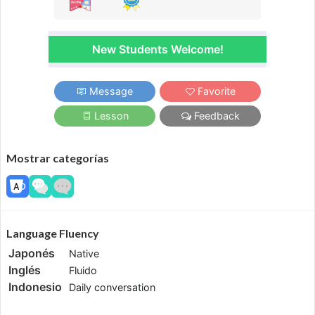
New Students Welcome!
Message
Favorite
Lesson
Feedback
Mostrar categorías
Language Fluency
Japonés
Native
Inglés
Fluido
Indonesio
Daily conversation