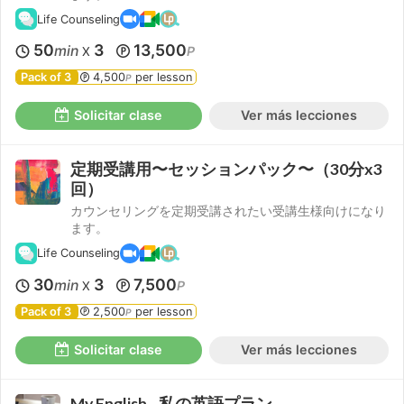
Life Counseling
50
3
13,500
min
P
X
Pack of 3
4,500
per lesson
P
Solicitar clase
Ver más lecciones
定期受講用〜セッションパック〜（30分x3
回）
カウンセリングを定期受講されたい受講生様向けになり
ます。
Life Counseling
30
3
7,500
min
P
X
Pack of 3
2,500
per lesson
P
Solicitar clase
Ver más lecciones
My English - 私の英語プラン