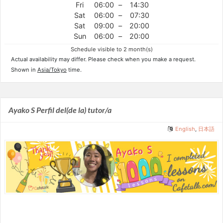
Fri
06:00
–
14:30
Sat
06:00
–
07:30
Sat
09:00
–
20:00
Sun
06:00
–
20:00
Schedule visible to 2 month(s)
Actual availability may differ. Please check when you make a request.
Shown in
Asia/Tokyo
time.
Ayako S Perfil del(de la) tutor/a
English
,
日本語