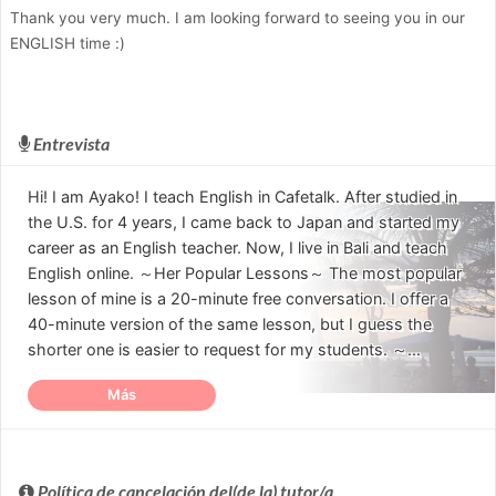
Thank you very much. I am looking forward to seeing you in our
ENGLISH time :)
Entrevista
Hi! I am Ayako! I teach English in Cafetalk. After studied in
the U.S. for 4 years, I came back to Japan and started my
career as an English teacher. Now, I live in Bali and teach
English online. ～Her Popular Lessons～ The most popular
lesson of mine is a 20-minute free conversation. I offer a
40-minute version of the same lesson, but I guess the
shorter one is easier to request for my students. ～...
Más
Política de cancelación del(de la) tutor/a