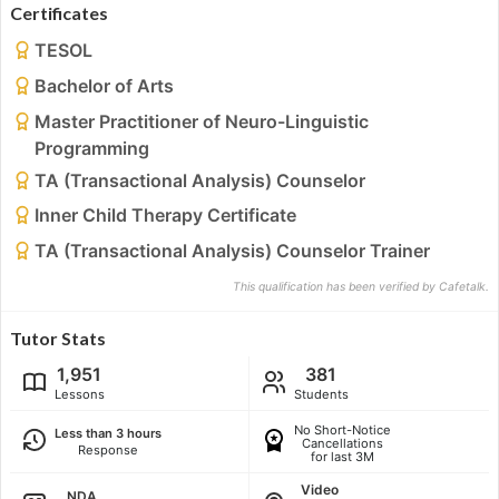
Certificates
TESOL
Bachelor of Arts
Master Practitioner of Neuro-Linguistic
Programming
TA (Transactional Analysis) Counselor
Inner Child Therapy Certificate
TA (Transactional Analysis) Counselor Trainer
This qualification has been verified by Cafetalk.
Tutor Stats
1,951
381
Lessons
Students
No Short-Notice
Less than 3 hours
Cancellations
Response
for last 3M
Video
NDA