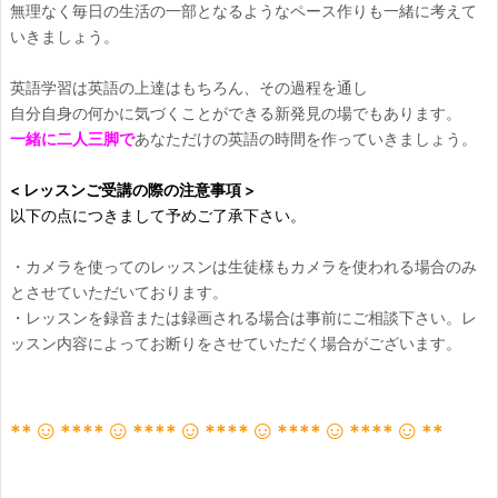
無理なく毎日の生活の一部となるようなペース作りも一緒に考えて
いきましょう。
英語学習は英語の上達はもちろん、その過程を通し
自分自身の何かに気づくことができる新発見の場でもあります。
一緒に二人三脚で
あなただけの英語の時間を作っていきましょう。
< レッスンご受講の際の注意事項 >
以下の点につきまして予めご了承下さい。
・カメラを使ってのレッスンは生徒様もカメラを使われる場合のみ
とさせていただいております。
・レッスンを録音または録画される場合は事前にご相談下さい。レ
ッスン内容によってお断りをさせていただく場合がございます。
☺
☺
☺
☺
☺
☺
**
**
**
**
**
**
**
**
**
**
**
**