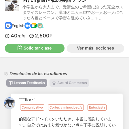
小学生から大人まで、受講生のご希望に沿った完全カス
タマイズレッスン。講師と二人三脚でお一人お一人に合
った内容とペースで学習を進めていきます。
English
40
2,500
min
P
Solicitar clase
Ver más lecciones
Devolución de los estudiantes
Lesson Feedbacks
Award Comments
***ikari
Comunicativo
Cortés y minucioso/a
Entusiasta
的確なアドバイスをいただき、本当に感謝していま
す。自分ではあまり気づかない点を丁寧に説明してい