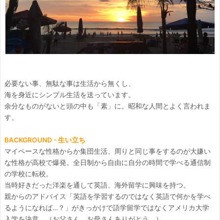
必要ない事、無駄な事は生活から無くし、
海を身近にシンプル生活を送っています。
余分なものがないと頭の中も「素」に。昭和な人間とよく言われま
す。
BACKGROUND - 生い立ち
マイペースな性格からか集団生活、周りと同じ事をするのが大嫌い
な性格が高校で爆発。全日制から自由に自分の時間で学べる通信制
の学校に転校。
当時好きだった洋楽を通して英語、海外留学に興味を持つ。
親からのアドバイス「英語を学習するのではなく英語で何かを学べ
るようになれば…？」がきっかけで語学留学ではなくアメリカ大学
入学を決意。（お父さん、お母さんありがとう。）