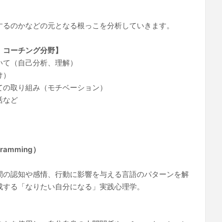
するのかなどの元となる根っこを分析していきます。
、コーチング分野】
いて（自己分析、理解）
け）
ての取り組み（モチベーション）
活など
ogramming）
間の認知や感情、行動に影響を与える言語のパターンを解
成する「なりたい自分になる」実践心理学。