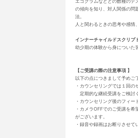
エゴグラムなどどの数種のテ
の傾向を知り、対人関係の問
法。
人と関わるときの思考や感情
インナーチャイルドスクリプト
幼少期の体験から身についた
【ご受講の際の注意事項 】
以下の点につきまして予めご
・カウンセリングでは１回の
定期的な継続受講をご検討
・カウンセリング後のフィー
・カメラOFFでのご受講を希
がございます。
・録音や録画はお断りさせて