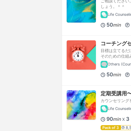
ご相談ください
しょう。＾＾
Life Counseli
50
min
コーチング
目標は立てるだ
そのための仕組
Others (Coun
50
min
定期受講用〜
カウンセリング
Life Counseli
90
3
min
X
Pack of 3
8,