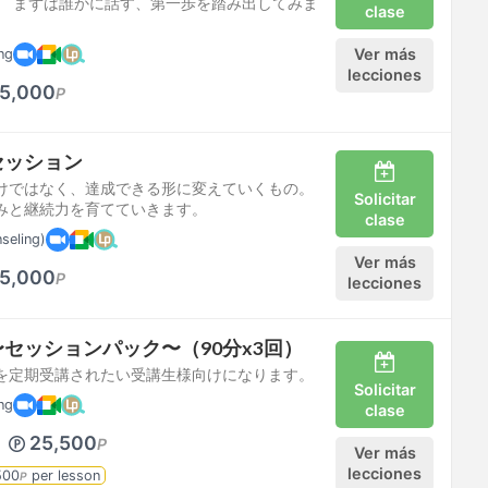
。 まずは誰かに話す、第一歩を踏み出してみま
clase
Ver más
ng
lecciones
5,000
P
セッション
けではなく、達成できる形に変えていくもの。
Solicitar
みと継続力を育てていきます。
clase
seling)
Ver más
5,000
P
lecciones
セッションパック〜（90分x3回）
を定期受講されたい受講生様向けになります。
Solicitar
ng
clase
25,500
P
Ver más
lecciones
500
per lesson
P