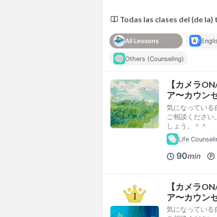
Todas las clases del (de la) 
All Lessons
Engli
Others (Counseling)
【カメラON
ア〜カウンセ
気になっている
ご相談ください
しょう。＾＾
Life Counseli
90
min
【カメラON
ア〜カウンセ
気になっている