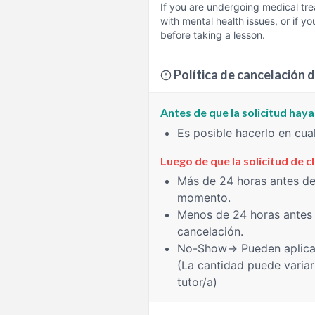
If you are undergoing medical tr
with mental health issues, or if y
before taking a lesson.
Política de cancelación d
Antes de que la solicitud hay
Es posible hacerlo en cu
Luego de que la solicitud de 
Más de 24 horas
antes del
momento.
Menos de 24 horas
antes 
cancelación.
No-Show
→ Pueden aplica
(La cantidad puede variar
tutor/a)