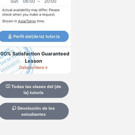
Sun
06:00
–
20:00
Actual availability may differ. Please
check when you make a request.
Shown in
Asia/Tokyo
time.
Perfil del(de la) tutor/a
100% Satisfaction Guaranteed
Lesson
Details Here→
Todas las clases del (de
la) tutor/a
Devolución de los
estudiantes