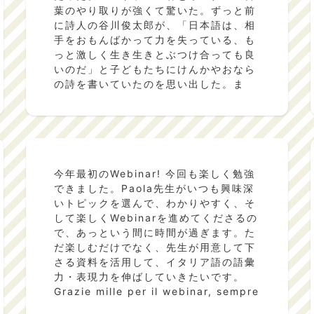
葉のやり取りが強くて驚いた。ずっと前
に詩人の谷川俊太郎が、「日本語は、相
手をおもんばかって力を失っている、も
っと激しく生き生きとぶつけ合っても良
いのだ」と子どもたちにけんかやおなら
の詩を書いていたのを思い出した。ま
た、イタリアでサッカー選手になった知
り合いが、「あいさつを覚えたら、次は
汚い言葉を覚えた。そうしないと、コミ
ュニケーションが取れない」と言ってい
たのも、このことかな？いつもちょっと
おすましして言葉を選んでいる自分を振
今年最初のWebinar! 今回も楽しく勉強
り返る機会になった。こういう気づき
できました。Paola先生がいつも興味深
が、語学を続けることの良さだと思
いトピックを選んで、わかりやすく、そ
う。
- Vol.10
して楽しくWebinarを進めてくださるの
で、あっという間に時間が過ぎます。た
だ楽しむだけでなく、先生が用意して下
さる資料を活用して、イタリア語の語彙
力・表現力を伸ばしていきたいです。
Grazie mille per il webinar, sempre
utile e divertente (e questa volta