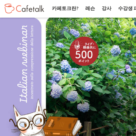
카페토크란?
레슨
강사
수강생 