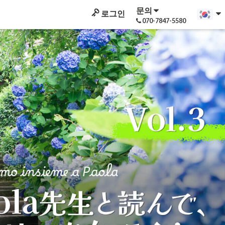
문의
로그인
070-7847-5580