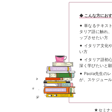
◆ こんな方にお
⚫︎ 単なるテキ
タリア語に触れ
ップさせたい方
⚫︎ イタリア文
い方
⚫︎ イタリア語
深く学びたいと
⚫︎ Paola先
が、スケジュー
★セミナ