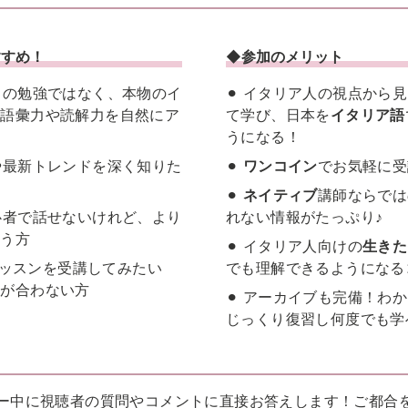
すすめ！
◆参加のメリット
ストの勉強ではなく、本物のイ
⚫︎ イタリア人の視点から
、語彙力や読解力を自然にア
て学び、日本を
イタリア語
うになる！
化や最新トレンドを深く知りた
⚫︎
ワンコイン
でお気軽に受
⚫︎
ネイティブ
講師ならでは
初心者で話せないけれど、より
れない情報がたっぷり♪
願う方
⚫︎ イタリア人向けの
生きた
生のレッスンを受講してみたい
でも理解できるようになる
ルが合わない方
⚫︎ アーカイブも完備！わ
じっくり復習し何度でも学
ー中に視聴者の質問やコメントに直接お答えします！ご都合