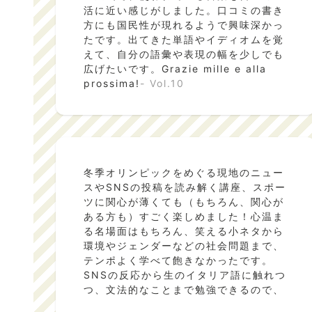
活に近い感じがしました。口コミの書き
方にも国民性が現れるようで興味深かっ
たです。出てきた単語やイディオムを覚
えて、自分の語彙や表現の幅を少しでも
広げたいです。Grazie mille e alla
prossima!
- Vol.10
冬季オリンピックをめぐる現地のニュー
スやSNSの投稿を読み解く講座、スポー
ツに関心が薄くても（もちろん、関心が
ある方も）すごく楽しめました！心温ま
る名場面はもちろん、笑える小ネタから
環境やジェンダーなどの社会問題まで、
テンポよく学べて飽きなかったです。
SNSの反応から生のイタリア語に触れつ
つ、文法的なことまで勉強できるので、
リアルタイムで見られなくても楽しく自