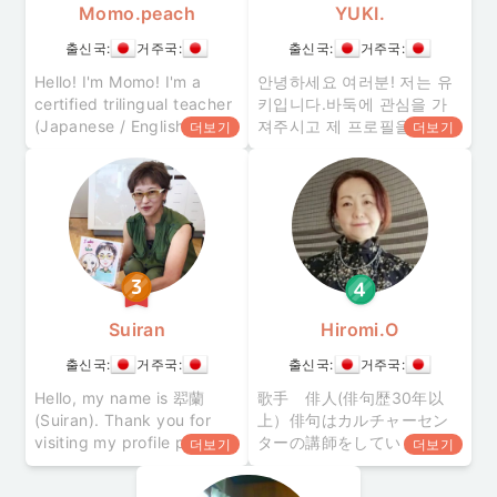
Momo.peach
YUKI.
출신국:
거주국:
출신국:
거주국:
Hello! I'm Momo! I'm a
안녕하세요 여러분! 저는 유
certified trilingual teacher
키입니다.바둑에 관심을 가
(Japanese / English /
져주시고 제 프로필을 방문
더보기
더보기
Spanish) with experience
해 주셔서 감사합니다!~프로
teaching in Argentina and
필~프로 바둑기사인 아버지
Ireland. ・Teaching Exper
의 영향으로 바둑을 시작하
게 되었습니다. 어릴적부터
규칙은 다 알고 있었죠. 저희
가족은 10년째 어린이 바둑
교실을 운영해 오고 있으며
다
Suiran
Hiromi.O
출신국:
거주국:
출신국:
거주국:
Hello, my name is 翆蘭
歌手 俳人(俳句歴30年以
(Suiran). Thank you for
上）俳句はカルチャーセン
visiting my profile page. I
ターの講師をしています。
더보기
더보기
can teach Japanese
私は音楽大学を卒業して高
calligraphy, Japanese,
等学校、短期大学の音楽の