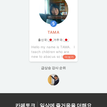
and studies for
講師として教鞭をとってお
elementary, junior
りました｡ 高等学校、大学の
受験生、 子供のピアノ、発
表会 などを指導してまいり
ました｡ 専門学校へは、30
年勤務しました｡ 思えばずっ
とお教えしながら現
TAMA
출신국:
거주국:
Hello my name is TAMA. I
teach children who are
new to abacus so that
더보기
they can improve their
skills in a relaxed and fun
급상승 강사 순위
atmosphere. I will proceed
|
카페토크
일상에 즐거움을 더해요