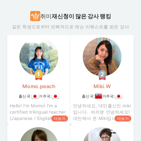
하는 능력을 키울 수
취미
재신청이 많은 강사 랭킹
같은 학생으로부터 반복적으로 레슨 리퀘스트를 받은 강사
Momo.peach
Miki.W
출신국:
거주국:
출신국:
거주국:
Hello! I'm Momo! I'm a
안녕하세요, 대만출신인 miki
certified trilingual teacher
입니다. 여러분 안녕하세요!
(Japanese / English /
대만에서 온 Miki입니다. 저
더보기
더보기
Spanish) with experience
는 밝은 성격이며 친구를 만
teaching in Argentina and
드는 것을 좋아합니다. 2012
Ireland. ・Teaching Exper
년부터 일본사람과 결혼한