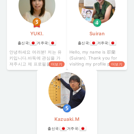
것을 계기로 일본으로 왔습
니다. 지금은 치바현에 살고
있습니다. 그 전까지는 홋카
이도와 요코하
YUKI.
Suiran
출신국:
거주국:
출신국:
거주국:
안녕하세요 여러분! 저는 유
Hello, my name is 翆蘭
키입니다.바둑에 관심을 가
(Suiran). Thank you for
져주시고 제 프로필을 방문
visiting my profile page. I
더보기
더보기
해 주셔서 감사합니다!~프로
can teach Japanese
필~프로 바둑기사인 아버지
calligraphy, Japanese,
의 영향으로 바둑을 시작하
and studies for
게 되었습니다. 어릴적부터
elementary, junior
규칙은 다 알고 있었죠. 저희
가족은 10년째 어린이 바둑
교실을 운영해 오고 있으며
다
Kazuaki.M
출신국:
거주국: