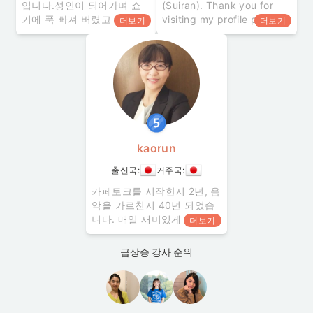
입니다.성인이 되어가며 쇼
(Suiran). Thank you for
기에 푹 빠져 버렸고 그 매력
visiting my profile page. I
더보기
더보기
을 전하고 싶은 마음에 쇼
can teach Japanese
기 강사 자격증을 취득하였
calligraphy, Japanese,
습니다. 현재는 어린이들을
and studies for
주로 가르치고 있습니다. "성
elementary, junior
인을 위한 쇼기 초급반이 많
지 않다." 라는 말을 자주
kaorun
출신국:
거주국:
카페토크를 시작한지 2년, 음
악을 가르친지 40년 되었습
니다. 매일 재미있게 레슨을
더보기
하고 있습니다! 파이노 레슨
은 교재를 사용해서 기초부
급상승 강사 순위
터 배웁니다. 다양한 교재가
있으니 재미있게 배울 수 있
을거예요. 온라인 레슨에서
는 듣기 능력과 스스로 생각