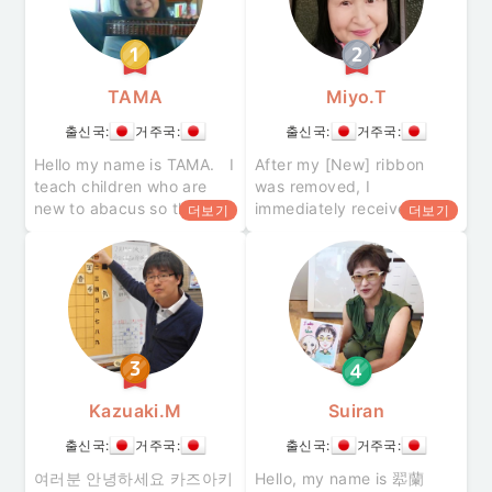
TAMA
Miyo.T
출신국:
거주국:
출신국:
거주국:
Hello my name is TAMA. I
After my [New] ribbon
teach children who are
was removed, I
new to abacus so that
immediately received a
더보기
더보기
they can improve their
[Recommended] ribbon! I
skills in a relaxed and fun
received first place in
atmosphere. I will proceed
Cafetalk’s New Tutors
Rankings, Tre
Kazuaki.M
Suiran
출신국:
거주국:
출신국:
거주국:
여러분 안녕하세요 카즈아키
Hello, my name is 翆蘭