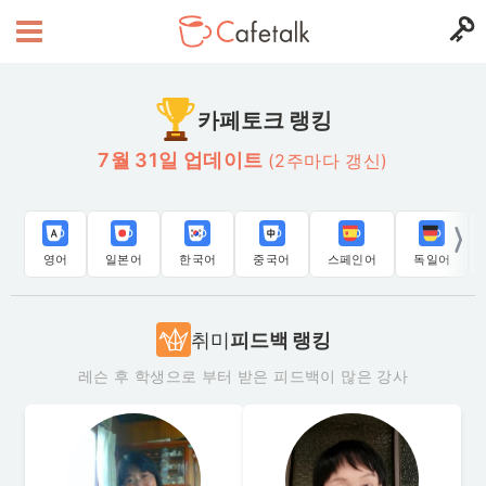
카페토크 랭킹
7월 31일 업데이트
(2주마다 갱신)
영어
일본어
한국어
중국어
스페인어
독일어
취미
피드백 랭킹
레슨 후 학생으로 부터 받은 피드백이 많은 강사