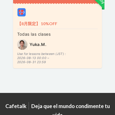
【8月限定】 10%OFF
Todas las clases
Yuka.M.
Use for lessons between (JST) :
2026-08-13 00:00 ~
2026-08-31 23:59
|
Cafetalk
Deja que el mundo condimente tu
vida