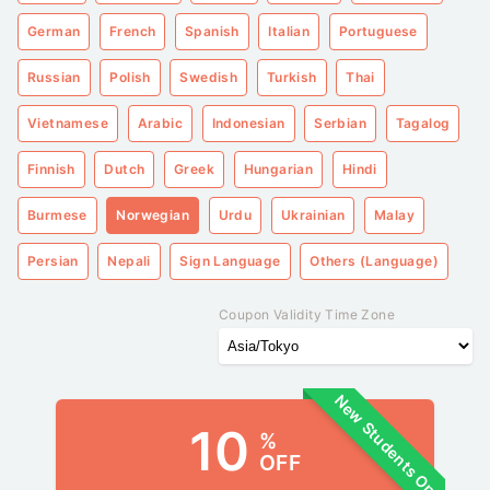
German
French
Spanish
Italian
Portuguese
Russian
Polish
Swedish
Turkish
Thai
Vietnamese
Arabic
Indonesian
Serbian
Tagalog
Finnish
Dutch
Greek
Hungarian
Hindi
Burmese
Norwegian
Urdu
Ukrainian
Malay
Persian
Nepali
Sign Language
Others (Language)
Coupon Validity Time Zone
New Students Only
10
%
OFF