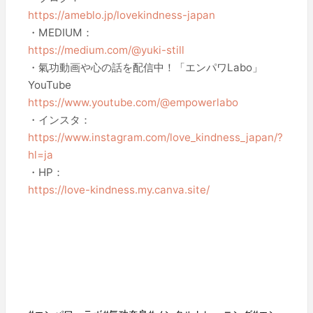
https://ameblo.jp/lovekindness-japan
・MEDIUM：
https://medium.com/@yuki-still
・氣功動画や心の話を配信中！「エンパワLabo」
YouTube
https://www.youtube.com/@empowerlabo
・インスタ：
https://www.instagram.com/love_kindness_japan/?
hl=ja
・HP：
https://love-kindness.my.canva.site/