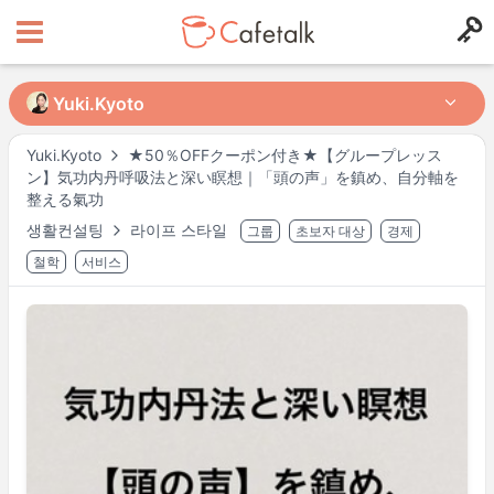
Yuki.Kyoto
Yuki.Kyoto
Yuki.Kyoto
★50％OFFクーポン付き★【グループレッス
ン】気功内丹呼吸法と深い瞑想｜「頭の声」を鎮め、自分軸を
from
in
整える氣功
368
59
생활컨설팅
라이프 스타일
그룹
초보자 대상
경제
철학
서비스
레슨 시간대
월
10:00
–
12:30
월
16:00
–
21:00
토
10:00
–
12:30
실제 레슨시간은 다를 수 있습니다. 리퀘스트시 강사의 스케줄을 다시한번 확
인해 주시기 바랍니다.
※
Asia/Tokyo
시간으로 표시됩니다.
강사 프로필