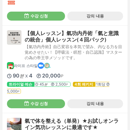
수강 신청
강의 내용
【個人レッスン】氣功内丹術「氣と意識
の統合」個人レッスン(４回パック)
【氣功内丹術】自己変容を本気で望み、内なる力を目
覚めさせたい！【呼吸法・瞑想・自己認識】マスター
の為の帝王学メソッドです。
라이프 스타일
90
4
20,000
분
P
X
트라이얼 레슨
45
2,500
4회 패키지
1회당
분
P
5,000
P
수강 신청
강의 내용
氣で体を整える（単発）★お試しオンラ
イン気功レッスンに最適です★