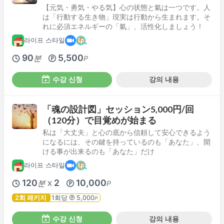
【元気・勇気・やる気】心の状態と氣は一つです。人
は「行動する生き物」現実は行動から生まれます。そ
れに必須エネルギーの「氣」、活性化しましょう！
라이프 스타일
90
5,500
분
P
수강 신청
강의 내용
「魂の設計図」セッション5,000円/回
（120分）で目覚めが始まる
私は「大丈夫」と心の底から信頼して安心できるよう
になるには、その鍵を持っているのも「あなた」、開
ける事が出来るのも「あなた」だけ
라이프 스타일
120
2
10,000
분
P
X
2회 패키지
1회당
5,000
P
수강 신청
강의 내용