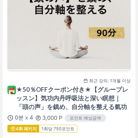
최근 강의: 1개월 이상
★50％OFFクーポン付き★【グループレ
ッスン】気功内丹呼吸法と深い瞑想｜
「頭の声」を鎮め、自分軸を整える氣功
0
분
4
3,000
P
포인트 예상금액
X
4회 패키지
1회당 750포인트