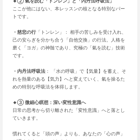
🔸② 氣を読む「トンレン」と「内丹法呼吸法」
ここが他にはない、本レッスンの核となる特別なパー
トです。
・慈悲の行
「トンレン」： 相手の苦しみを受け入れ、
己の安らぎを分かち合う「自他交換」の行法。人格を
磨く「ヨガ」の神髄であり、究極の「氣を読む」技術
です。
・内丹法呼吸法
： 「水の呼吸」で【気量】を蓄え、そ
れを熱量のある【気力】へと変えていく、氣を操るた
めの特別な呼吸法を体得します。
🔸③ 微細心瞑想：深い変性意識へ
日常の思考から切り離された「変性意識」へと落とし
ていきます。
慣れてくると「頭の声」よりも、あなたの「心の声」