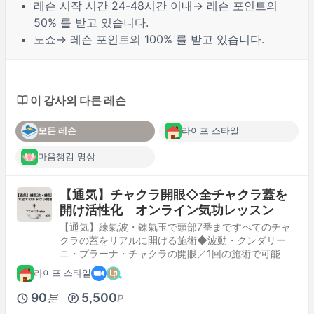
레슨 시작 시간
24-48시간
이내→ 레슨 포인트의
50% 를 받고 있습니다.
노쇼
→ 레슨 포인트의 100% 를 받고 있습니다.
이 강사의 다른 레슨
모든 레슨
라이프 스타일
마음챙김 명상
【通気】チャクラ開眼◇全チャクラ蓋を
開け活性化 オンライン気功レッスン
【通気】練氣波・錬氣玉で頭部7番まですべてのチャ
クラの蓋をリアルに開ける施術◆波動・クンダリー
ニ・プラーナ・チャクラの開眼／1回の施術で可能
라이프 스타일
90
5,500
분
P