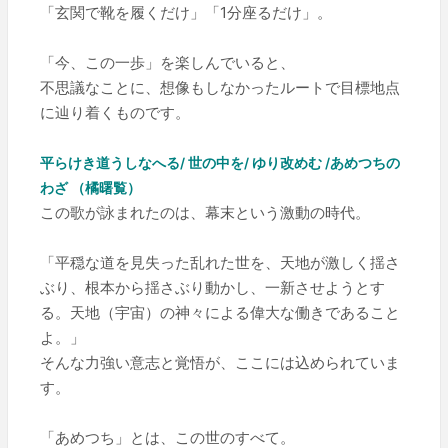
「玄関で靴を履くだけ」「1分座るだけ」。
「今、この一歩」を楽しんでいると、
不思議なことに、想像もしなかったルートで目標地点
に辿り着くものです。
平らけき道うしなへる/ 世の中を/ ゆり改めむ /あめつちの
わざ （橘曙覧）
この歌が詠まれたのは、幕末という激動の時代。
「平穏な道を見失った乱れた世を、天地が激しく揺さ
ぶり、根本から揺さぶり動かし、一新させようとす
る。天地（宇宙）の神々による偉大な働きであること
よ。」
そんな力強い意志と覚悟が、ここには込められていま
す。
「あめつち」とは、この世のすべて。