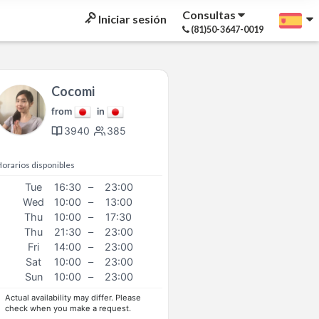
Consultas
Iniciar sesión
(81)50-3647-0019
Cocomi
from
in
3940
385
orarios disponibles
Tue
16:30
–
23:00
Wed
10:00
–
13:00
Thu
10:00
–
17:30
Thu
21:30
–
23:00
Fri
14:00
–
23:00
Sat
10:00
–
23:00
Sun
10:00
–
23:00
Actual availability may differ. Please
check when you make a request.