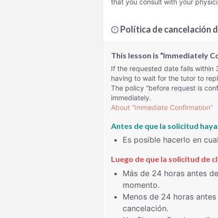
that you consult with your physici
Política de cancelación d
This lesson is “Immediately C
If the requested date falls within
having to wait for the tutor to repl
The policy “before request is conf
immediately.
About “Immediate Confirmation”
Antes de que la solicitud hay
Es posible hacerlo en cu
Luego de que la solicitud de 
Más de 24 horas
antes del
momento.
Menos de 24 horas
antes 
cancelación.