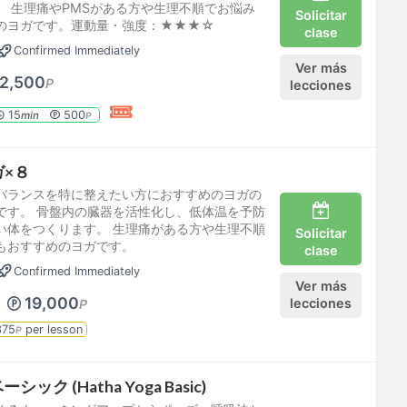
。 生理痛やPMSがある方や生理不順でお悩み
Solicitar
のヨガです。運動量・強度：★★★☆
clase
Confirmed Immediately
Ver más
2,500
P
lecciones
15
500
min
P
ガ×８
バランスを特に整えたい方におすすめのヨガの
です。 骨盤内の臓器を活性化し、低体温を予防
い体をつくります。 生理痛がある方や生理不順
Solicitar
もおすすめのヨガです。
clase
Confirmed Immediately
Ver más
19,000
lecciones
P
375
per lesson
P
ク (Hatha Yoga Basic)