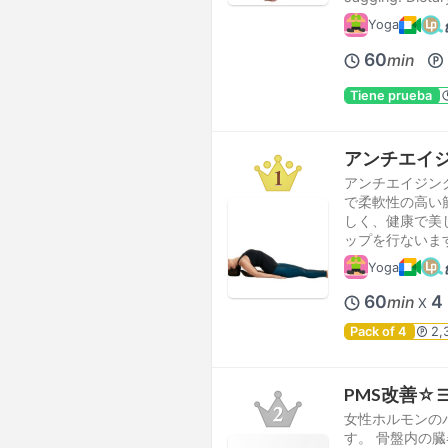
Yoga
60
min
Tiene prueba
アンチエイジング
アンチエイジン
で柔軟性の高い
しく、健康で美
ップを行ないま
Yoga
60
4
min
X
Pack of 4
2,
PMS改善☆
女性ホルモンの
す。 骨盤内の