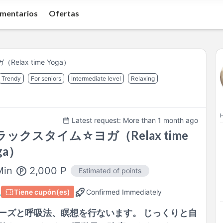
mentarios
Ofertas
lax time Yoga）
Trendy
For seniors
Intermediate level
Relaxing
H
Latest request: More than 1 month ago
ラックスタイム☆ヨガ（Relax time
ga）
2,000
P
Min
Estimated of points
Tiene cupón(es)
Confirmed Immediately
ーズと呼吸法、瞑想を行ないます。 じっくりと自