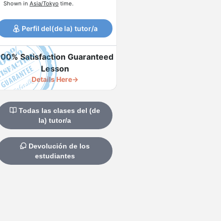
Shown in
Asia/Tokyo
time.
Perfil del(de la) tutor/a
100% Satisfaction Guaranteed
Lesson
Details Here→
Todas las clases del (de
la) tutor/a
Devolución de los
estudiantes