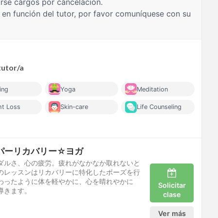
rse cargos por cancelación.
 en función del tutor, por favor comuníquese con su
tutor/a
ing
Yoga
Meditation
ht Loss
Skin-care
Life Counseling
パーリカバリー☆ヨガ
ダルさ、心の疲労。疲れがなかなか取れないと
のレッスンはリカバリーに特化したポーズを行
わったように体を軽やかに、心を晴れやかに
Solicitar
導きます。
clase
Ver más