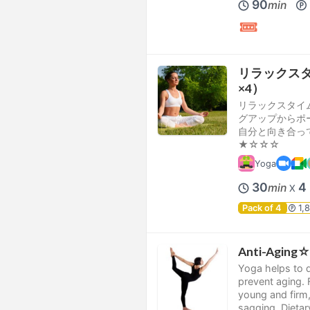
90
min
リラックスタイム
×4）
リラックスタイ
グアップからポ
自分と向き合っ
★☆☆☆
Yoga
30
4
min
X
Pack of 4
1,
Anti-Aging
Yoga helps to d
prevent aging. 
young and firm,
sagging. Dietar