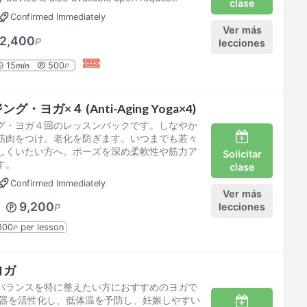
clase
Confirmed Immediately
Ver más
2,400
P
lecciones
15
500
min
P
・ヨガ×４ (Anti-Aging Yoga×4)
グ・ヨガ４回のレッスンパックです。しなやか
筋肉をつけ、老化を防ぎます。いつまでも若々
しくいたい方へ。ポーズを深め柔軟性や筋力ア
Solicitar
す。
clase
Confirmed Immediately
Ver más
9,200
lecciones
P
300
per lesson
P
ヨガ
バランスを特に整えたい方におすすめのヨガで
臓器を活性化し、低体温を予防し、妊娠しやすい