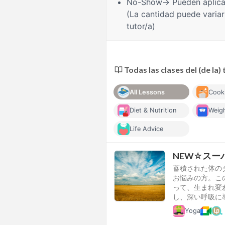
No-Show
→ Pueden aplica
(La cantidad puede variar
tutor/a)
Todas las clases del (de la) 
All Lessons
Cook
Diet & Nutrition
Weig
Life Advice
NEW☆スー
蓄積された体の
お悩みの方。こ
って、生まれ変
し、深い呼吸に
Yoga