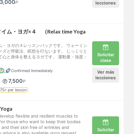
3,000
P
lecciones
・ヨガ×４ （Relax time Yoga
ム・ヨガの４レッスンパックです。 ウォーミン
ーズと呼吸法、瞑想を行ないます。 じっくりと
Solicitar
て心と身体を整えるヨガです。 運動量・強度：
clase
Confirmed Immediately
Ver más
lecciones
7,500
P
875
per lesson
P
☆Yoga
evelop flexible and resilient muscles to
For those who want to keep their bodies
 and their skin free of wrinkles and
Solicitar
y advice is also available upon request.