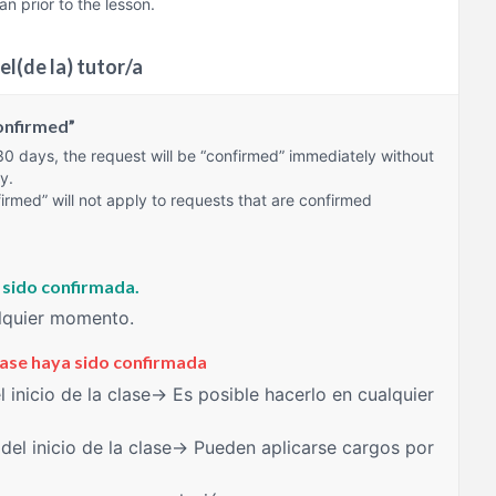
an prior to the lesson.
el(de la) tutor/a
onfirmed”
 30 days, the request will be “confirmed” immediately without
y.
irmed” will not apply to requests that are confirmed
a sido confirmada.
alquier momento.
clase haya sido confirmada
 inicio de la clase→ Es posible hacerlo en cualquier
del inicio de la clase→ Pueden aplicarse cargos por