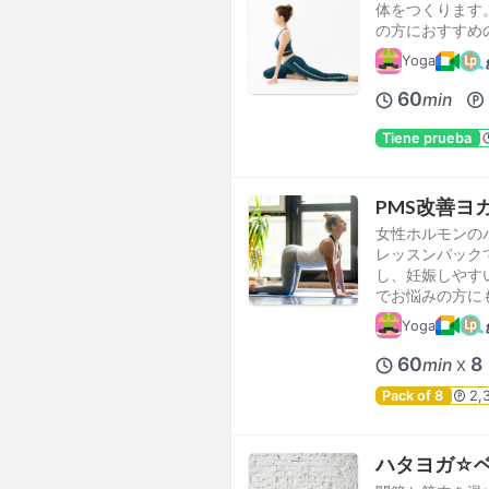
体をつくります
の方におすすめ
Yoga
60
min
Tiene prueba
PMS改善ヨ
女性ホルモンの
レッスンパック
し、妊娠しやす
でお悩みの方に
Yoga
60
8
min
X
Pack of 8
2,
ハタヨガ☆ベーシッ