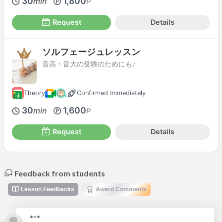
30
1,800
min
P
Request
Details
ソルフェージュレッスン
音高・音大の受験のためにも♪
Theory
Confirmed Immediately
30
1,600
min
P
Request
Details
Feedback from students
Lesson Feedbacks
Award Comments
***