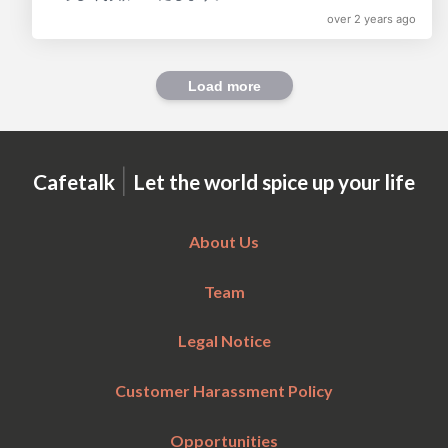
over 2 years ago
Load more
|
Cafetalk
Let the world spice up your life
About Us
Team
Legal Notice
Customer Harassment Policy
Opportunities