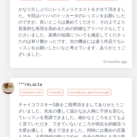
かなり久しぶりにレッスンリクエストをさせて頂きまし
た。今回はバッハのトッカータのレッスンをお願いした
のですが、良いところは褒めてくださり、その上でより
音楽的な表現を高めるための的確なアドバイスもしてく
ださいました。楽典の知識についても補足してくださっ
たのは有り難かったです。次の機会には違う作品でもレ
ッスンをお願いしたいなと考えています。ありがとうご
ざいました。
10 months ago
***rin.ai.ta
Content rich
Friendly
Courteous and thorough
チャイコフスキー2曲をご指導頂きましてありがとうご
ざいました。先生の優しく温かなお人柄に子供も安心し
てレッスンを受講できました。細かなところをとてもよ
く見ていただき、できていないところや弱点を的確且つ
大変お優しく、教えて頂きました。同時にお褒めの言葉
も頂き、大変恐縮の限りですが、息子の気持ちを汲み取