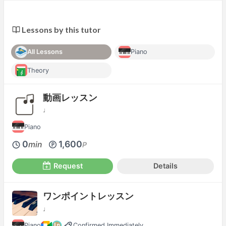
Lessons by this tutor
All Lessons
Piano
Theory
動画レッスン
♩
Piano
0
1,600
min
P
Request
Details
ワンポイントレッスン
♩
Piano
Confirmed Immediately