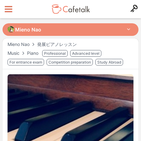
Mieno Nao
Mieno Nao
Mieno Nao
発展ピアノレッスン
Music
Piano
Professional
Advanced level
from
in
8051
402
For entrance exam
Competition preparation
Study Abroad
Available Times
Mon
17:00
–
21:00
Tue
16:30
–
21:00
Fri
16:00
–
21:00
Sat
14:00
–
21:00
Actual availability may differ. Please check when you make a request.
Shown in
Asia/Tokyo
time.
Tutor’s profile