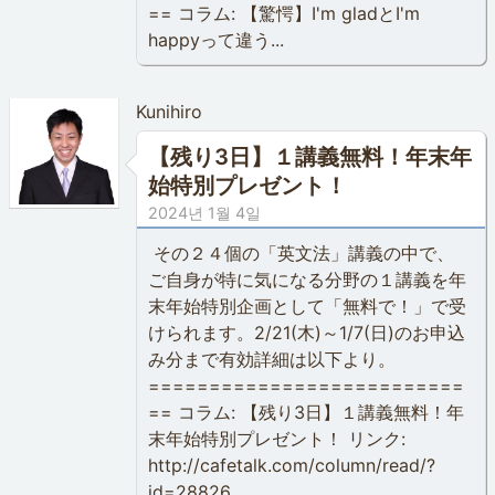
== コラム: 【驚愕】I'm gladとI'm
happyって違う...
Kunihiro
【残り3日】１講義無料！年末年
始特別プレゼント！
2024년 1월 4일
その２４個の「英文法」講義の中で、
ご自身が特に気になる分野の１講義を年
末年始特別企画として「無料で！」で受
けられます。2/21(木)～1/7(日)のお申込
み分まで有効詳細は以下より。
==========================
== コラム: 【残り3日】１講義無料！年
末年始特別プレゼント！ リンク:
http://cafetalk.com/column/read/?
id=28826...