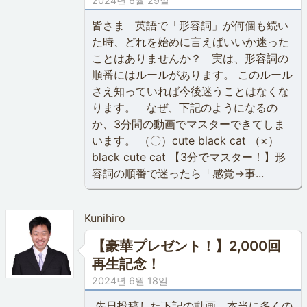
2024년 6월 29일
皆さま 英語で「形容詞」が何個も続い
た時、どれを始めに言えばいいか迷った
ことはありませんか？ 実は、形容詞の
順番にはルールがあります。 このルール
さえ知っていれば今後迷うことはなくな
ります。 なぜ、下記のようになるの
か、3分間の動画でマスターできてしま
います。 （〇）cute black cat （×）
black cute cat 【3分でマスター！】形
容詞の順番で迷ったら「感覚→事...
Kunihiro
【豪華プレゼント！】2,000回
再生記念！
2024년 6월 18일
先日投稿した下記の動画、本当に多くの