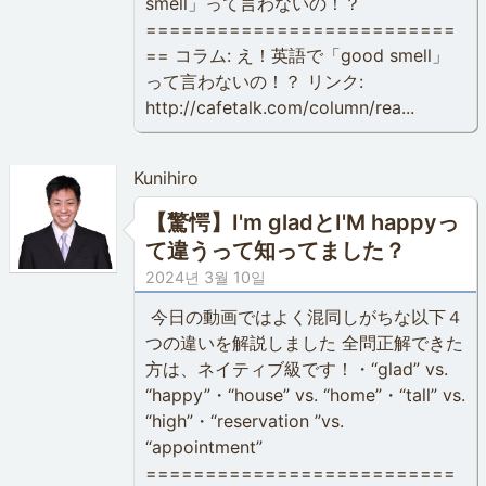
smell」って言わないの！？
==========================
== コラム: え！英語で「good smell」
って言わないの！？ リンク:
http://cafetalk.com/column/rea...
Kunihiro
【驚愕】I'm gladとI'M happyっ
て違うって知ってました？
2024년 3월 10일
今日の動画ではよく混同しがちな以下４
つの違いを解説しました 全問正解できた
方は、ネイティブ級です！・“glad” vs.
“happy”・“house” vs. “home”・“tall” vs.
“high”・“reservation ”vs.
“appointment”
==========================