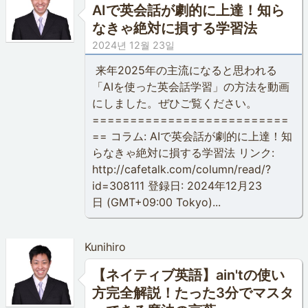
AIで英会話が劇的に上達！知ら
なきゃ絶対に損する学習法
2024년 12월 23일
来年2025年の主流になると思われる
「AIを使った英会話学習」の方法を動画
にしました。ぜひご覧ください。
==========================
== コラム: AIで英会話が劇的に上達！知
らなきゃ絶対に損する学習法 リンク:
http://cafetalk.com/column/read/?
id=308111 登録日: 2024年12月23
日 (GMT+09:00 Tokyo)...
Kunihiro
【ネイティブ英語】ain'tの使い
方完全解説！たった3分でマスタ