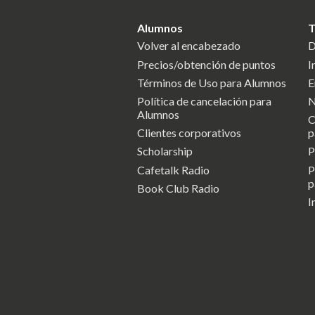
Alumnos
T
Volver al encabezado
D
Precios/obtención de puntos
I
Términos de Uso para Alumnos
E
Política de cancelación para
N
Alumnos
C
Clientes corporativos
p
Scholarship
P
Cafetalk Radio
P
p
Book Club Radio
I