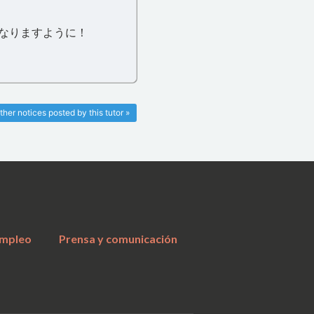
となりますように！
ther notices posted by this tutor »
a
mpleo
Prensa y comunicación