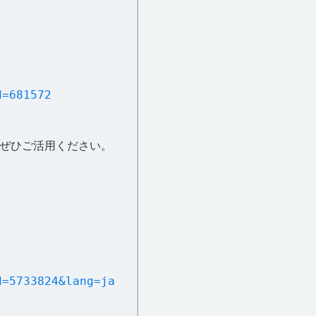
d=681572
にぜひご活用ください。
d=5733824&lang=ja