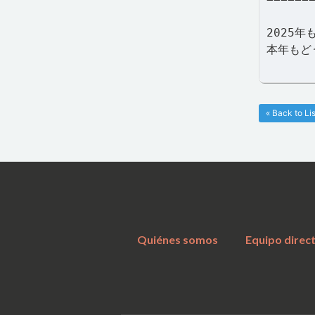
2025
本年もど
« Back to Lis
Quiénes somos
Equipo direc