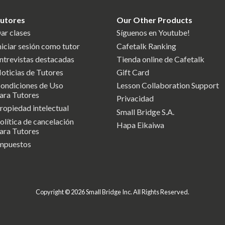
utores
Our Other Products
ar clases
Síguenos en Youtube!
niciar sesión como tutor
Cafetalk Ranking
ntrevistas destacadas
Tienda online de Cafetalk
oticias de Tutores
Gift Card
ondiciones de Uso
Lesson Collaboration Support
ara Tutores
Privacidad
ropiedad intelectual
Small Bridge S.A.
olítica de cancelación
Hapa Eikaiwa
ara Tutores
mpuestos
Copyright © 2026 Small Bridge Inc. All Rights Reserved.