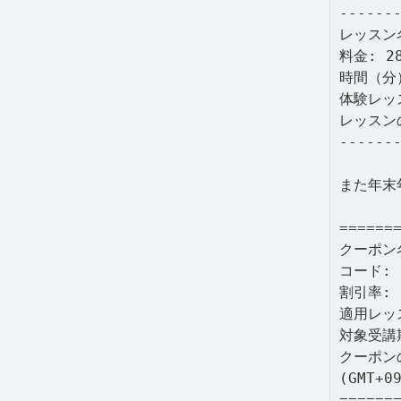
------
レッスン
料金: 2
時間（分）
体験レッ
レッスン
------
また年末
======
クーポン名
コード: 9
割引率: 
適用レッ
対象受講期
クーポン
(GMT+0
======