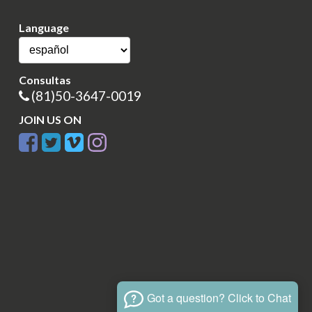
Language
Consultas
(81)50-3647-0019
JOIN US ON
Got a question? Click to Chat