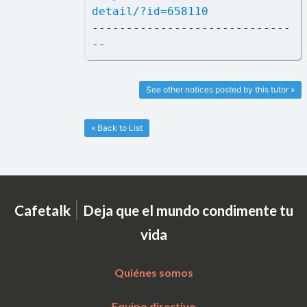
detail/?id=658110
-----------------------------
--
See other notices posted by this tutor »
« Back to List
|
Cafetalk
Deja que el mundo condimente tu
vida
Quiénes somos
Equipo directivo