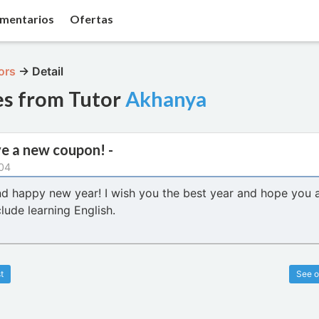
mentarios
Ofertas
ors
→
Detail
es from Tutor
Akhanya
e a new coupon! -
04
nd happy new year! I wish you the best year and hope you 
lude learning English.
t
See o