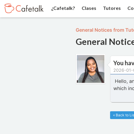
¿Cafetalk?
Clases
Tutores
Co
General Notices from Tut
General Notic
You hav
2026-01-
Hello, a
which inc
« Back to Lis