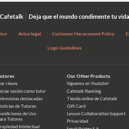
|
Cafetalk
Deja que el mundo condimente tu vid
tivo
Aviso legal
Customer Harassment Policy
E
Logo Guidelines
utores
Our Other Products
ar clases
Síguenos en Youtube!
niciar sesión como tutor
Cafetalk Ranking
ntrevistas destacadas
Tienda online de Cafetalk
oticias de Tutores
Gift Card
ondiciones de Uso
Lesson Collaboration Support
ara Tutores
Privacidad
ropiedad intelectual
Small Bridge S.A.