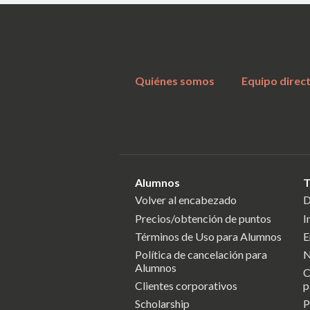
Quiénes somos
Equipo direc
Alumnos
T
Volver al encabezado
D
Precios/obtención de puntos
I
Términos de Uso para Alumnos
E
Política de cancelación para
N
Alumnos
C
Clientes corporativos
p
Scholarship
P