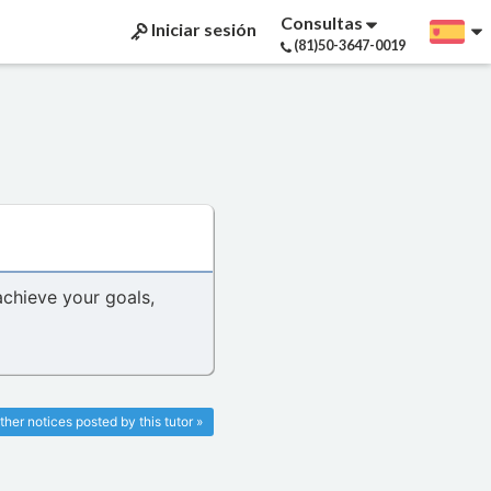
Consultas
Iniciar sesión
(81)50-3647-0019
achieve your goals,
ther notices posted by this tutor »