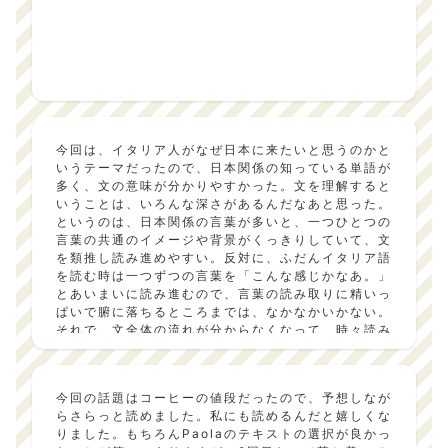
今回は、イタリア人がなぜ日本に来たいと思うのかと
いうテーマだったので、日本関係の知っている単語が
多く、文の意味が分かりやすかった。文を理解すると
いうことは、いろんな深さがあるんだなあと思った。
というのは、日本関係の言葉が多いと、一つひとつの
言葉の共通のイメージや背景がくっきりしていて、文
を類推し読み進めやすい。反対に、ふだんイタリア語
を読む時は一つずつの言葉を「こんな感じかなあ。」
とあいまいに読み進むので、言葉の読み取りに精いっ
ぱいで腑に落ちるところまでは、なかなかいかない。
それで、文全体の流れが分からなくなって、時々読み
間違えたりする。「わあ、イタリア人ってこんなふう
に感じるんだ。」と驚いたりもする。そのギャップが
語学学習の面白いところだと思う。後半の観光客への
今回の話題はコーヒーの値段だったので、予想しなが
アドバイスは、具体的なので楽しみながら読めた。今
らさらっと読めました。私にも読めるんだと嬉しくな
回のテーマは、今までと視点を変えたという点で大変
りました。もちろんPaolaのテキストの選択が良かっ
良かった。Paolaは、毎回よく工夫を重ねていると思