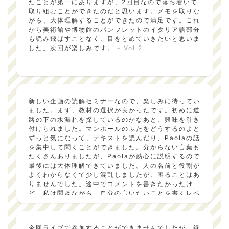
たことが第一にありますが、2回目なので落ち着いて
い、感心した。次回が、楽しみ。
- Vol.3
取り組むことができたのだと思います。メモを取りな
がら、大体理解することができたので満足です。これ
から美術館や博物館のパンフレットのイタリア語部分
も読み飛ばすことなく、目をとめていきたいと思いま
した。次回が楽しみです。
- Vol.2
新しい企画の読解セミナーなので、楽しみに待ってい
ました。まず、教材の選択が良かったです。初めに道
路の下の水漏れを探しているのかなあと、興味を引き
付けられました。マンホールのふたをどうするのよと
ずっと気になって、テキストを読んだり、Paolaの話
を集中して聞くことができました。分からない言葉も
たくさんありましたが、Paolaが熱心に説明するので
最後には大体理解できていました。人の名前と役割が
よくわからなくて少し混乱しましたが、困ることはあ
りませんでした。途中でコメントを書きたかったけ
ど、私は聞きながら、自分の言いたいことを書くレベ
ルには達していませんでした。今からテキストを落ち
着いて読んでみたいと思います。ぜひ次の企画でも、
こんなふうにイタリアの文化が身近に感じられる教材
今回ライブで参加することができませんでしたが、録