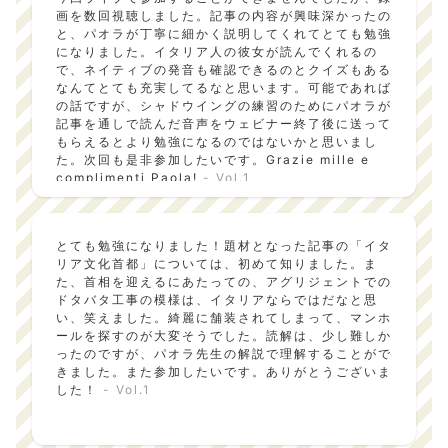
にしてほしいです。
- Vol.1
画を数回視聴しました。記事の内容が興味深かったの
と、パオラが丁寧に細かく説明してくれてとても勉強
になりました。イタリア人の彼女が読んでくれるの
で、ネイティブの発音も確認できるのとクイズもある
なんてとても充実してるなと思います。可能であれば
の話ですが、シャドウイングの練習のためにパオラが
記事を通しで読んだ音声をウェビナー終了後に送って
もらえるとより勉強になるのではないかと思いまし
た。次回も是非参加したいです。Grazie mille e
complimenti Paola!
- Vol.1
とても勉強になりました！題材となった記事の「イタ
リア文化首都」については、初めて知りました。ま
た、首相を迎えるにあたっての、アグリジェントでの
ドタバタ工事の模様は、イタリアならではだなと思
い、笑えました。綺麗に舗装されてしまって、マンホ
ールを探すのが大変そうでした。読解は、少し難しか
ったのですが、パオラ先生の解説で理解することがで
きました。また参加したいです。ありがとうございま
した！
- Vol.1