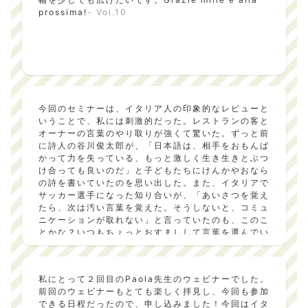
prossima!
- Vol.10
今回のセミナーは、イタリア人の印象的なレビューと
いうことで、私には刺激的だった。レストランの客と
オーナーの言葉のやり取りが強くて驚いた。ずっと前
に詩人の谷川俊太郎が、「日本語は、相手をおもんば
かって力を失っている、もっと激しく生き生きとぶつ
け合っても良いのだ」と子どもたちにけんかやおなら
の詩を書いていたのを思い出した。また、イタリアで
サッカー選手になった知り合いが、「あいさつを覚え
たら、次は汚い言葉を覚えた。そうしないと、コミュ
ニケーションが取れない」と言っていたのも、このこ
とかな？いつもちょっとおすましして言葉を選んでい
る自分を振り返る機会になった。こういう気づきが、
語学を続けることの良さだと思う。
- Vol.10
私にとって２回目のPaola先生のウェビナーでした。
前回のウェビナーもとても楽しく拝見し、今回も参加
できる日程だったので、申し込みました！今回はイタ